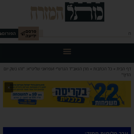
פרסם
הפורום
ידיעה
 הבית
»
כל הכתבות
»
מרן הגאב"ד הגרש"י זעפראני שליט"א: "זהו נשק יום
ין!"
×
ערב סליחות מחזק: