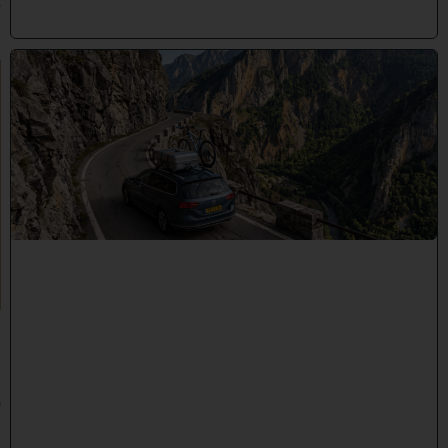
6
)
"
לֹ
א
יְ
אֻ
נֶּ
ה
לָ
הֶ
ם
כָּ
ל
רַ
ע
"
ה
י
ו
ז
מ