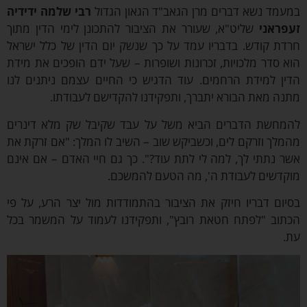
מעמד נשא דברים מרן הגאב"ד הגאון הגדול
רבי שלמה ידידיה
עפראני
שליט"א, שעורר את הציבור להתכונן לימי הדין מתוך
דת קודש. בדבריו עמד על כך שנשק יום הדין של כלל ישראל
א סדר מלכויות, זכרונות ושופרות – שעל ידם הופכים את מידת
דין למידת הרחמים. עוד הדגיש כי החיים עצמם ניתנים לנו
נה מאת הבורא יתברך, ותפקידנו להקדישם לעבודתו.
המחשת הדברים הביא משל על עבד שקיבל שק מלא דינרים
מלך וזרקם לים, וכשביקש שוב – השיב לו המלך: "אם זרקת את
ר נתתי לך, למה לי לתת עוד?". כך גם חיי האדם – אם אינם
וקדשים לעבודת ה', מה הטעם להמשכם.
יום דבריו חיזק את הציבור בהתמודדות מול יצר הרע, על פי
כתוב "לפתח חטאת רובץ", ותפקידנו לעמוד על המשמר בכל
ת.