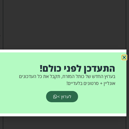
ה
ת
ר
ח
ב
ו
ת
ה
י
התעדכן לפני כולם!
ש
בערוץ החדש של כותל המזרח, תקבל את כל העדכונים
י
אונליין + סרטונים בלעדיים!
ב
ה
לערוץ >
:
מ
א