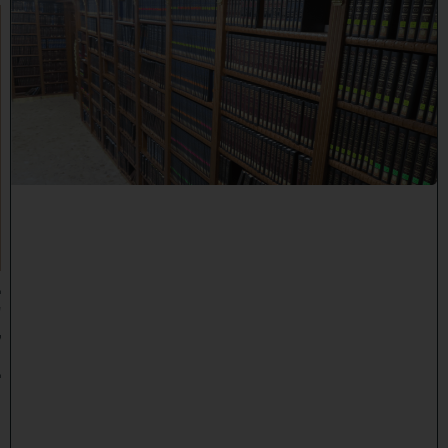
ב
ב
ר
כ
ת
ר
א
ש
י
ה
י
ש
י
ב
ה
:
ב
ע
ק
ב
ו
ת