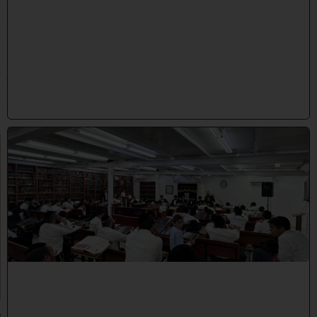
8
/
0
7
/
2
0
2
6
)
ב
י
ן
ה
ז
מ
נ
י
ם
ת
ש
פ
"
ו
ב