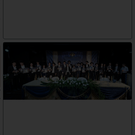
7
/
2
0
2
6
)
ה
ד
ר
ן
ע
ל
ך
:
ל
ק
ר
א
ת
פ