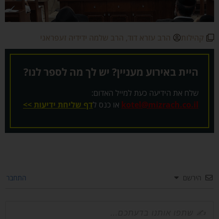
קהילות
הרב עזרא דוד
,
הרב שלמה ידידיה זעפראני
היית באירוע מעניין? יש לך מה לספר לנו?
שלח את הידיעה כעת למייל האדום:
kotel@mizrach.co.il
או כנס ל
דף שליחת ידיעות >>
הירשם
התחבר