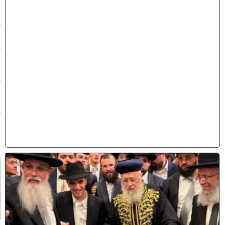
ב
ת
ש
פ
״
ו
(
3
1
/
0
7
/
2
0
2
6
)
ק
וֹ
ל
חָ
תָ
ן
: