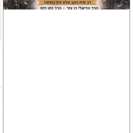
ת
ה
ת
ק
ו
פ
ה
'
צ
פ
ו
:
ר
ב
ש
י
ח
ס
ו