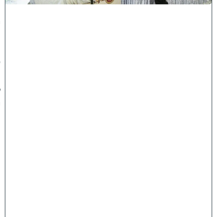
נ
י
ף
'
ע
מ
ל
י
ה
ת
ו
ר
ה
'
ח
ר