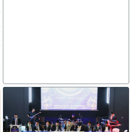
ת
ש
פ
״
ו
(
3
1
/
0
7
/
2
0
2
6
)
י
ב
נ
ה
ו
ח
כ
מ
י