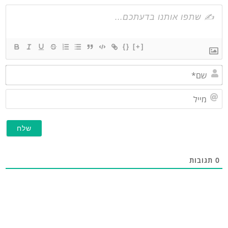
{}
[+]
שם*
מייל
תגובות