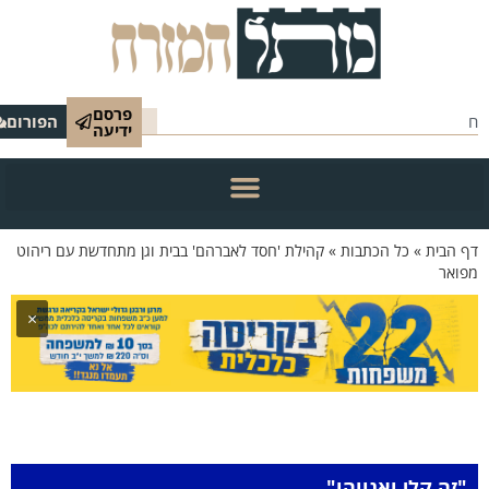
פרסם
הפורום
ידיעה
 הבית
»
כל הכתבות
»
קהילת 'חסד לאברהם' בבית וגן מתחדשת עם ריהוט
ואר
×
"זה קלי ואנווהו"