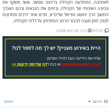
אחרונה, התחדשה הקהילה בריהוט מפואר, אשר משקף את
יונה האיכותי של הקהילה, ובימים אלו הגבאים ובהם האברך
שוב הרב יהושע עזריאל שליט"א, תרים אחר דרכים ופתרונות
ורך מתן מענה לציבור הרחב המתדפק על דלתי הקהילה.
קהילות
הרב אברהם אוחנה
היית באירוע מעניין? יש לך מה לספר לנו?
שלח את הידיעה כעת למייל האדום:
kotel@mizrach.co.il
או כנס ל
דף שליחת ידיעות >>
הירשם
התחבר