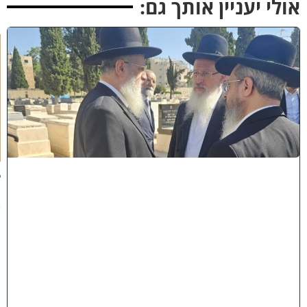
ולי יעניין אותך גם:
א
מ
ה
ש
ל
מ
ל
כ
ו
ת
:
ב
נ
י
מ
ר
ן
ה
ג