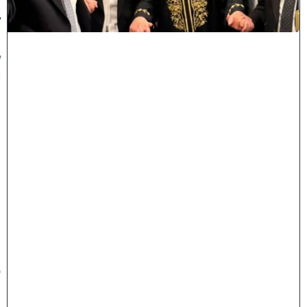
ג
ד
ו
ל
י
ה
ת
ו
ר
ה
ה
ש
ת
ת
פ
ו