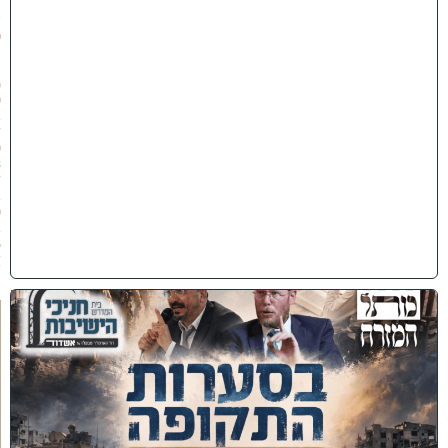
ת
ש
פ
״
ו
(
0
2
/
0
8
/
2
0
2
6
)
כ
נ
ס
'
ב
ס
ע
ר
ו