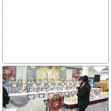
פ
״
ו
(
0
2
/
0
8
/
2
0
2
6
)
ו
ה
ע
ר
ב
נ
א
ב
ס