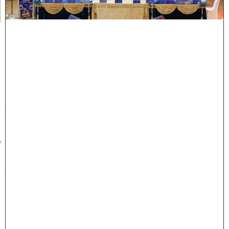
ה
:
מ
ר
ן
ה
ר
א
ש
"
ל
ה
ש
ת
ת
ף