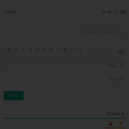
הירשם
התחבר
{}
[+]
שם*
מייל
תגובות