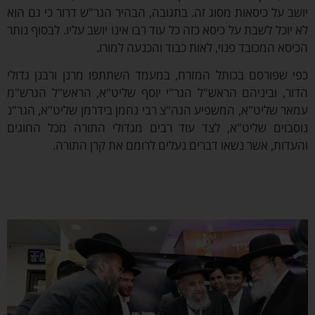
שב על כיסאות מסוג זה. בתגובה, הבהיר הגר"ש דרור כי גם הוא
 יוכל לשבת על כיסא כזה כל עוד רבו אינו יושב עליו. לבסוף נותר
יסא המכובד פנוי, לאות כבוד והכנעה למורו.
פי שפורסם בכותל המזרח
, במעמד השתתפו מרנן ורבנן גדולי
דור, וביניהם הראש"ל הגר"י יוסף שליט"א, הראש"ל הגרש"מ
אר שליט"א, המשפיע הגה"צ רבי נחמן בידרמן שליט"א, הגר"נ
וסבוים שליט"א, לצד עוד רבים מגדולי התורה מכל החוגים
עדות, אשר נשאו דברים נעלים לרומם את קרן התורה.