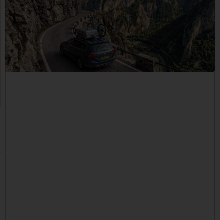
א
יְ
אֻ
נֶּ
ה
לָ
הֶ
ם
כָּ
ל
רַ
ע
"
ה
י
ו
ז
מ
ה
ש
מ