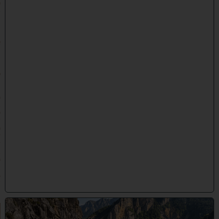
0
ט
״
ו
ב
א
ב
ת
ש
פ
״
ו
(
2
9
/
0
7
/
2
0
2
6
)
"
לֹ