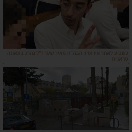
שבוע לאחר אירוסיו: הבה"ח מאיר שער ז"ל נהרג בתאונה
ראגית