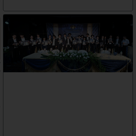
6
)
ה
ד
ר
ן
ע
ל
ך
:
ל
ק
ר
א
ת
פ
ת
י
ח