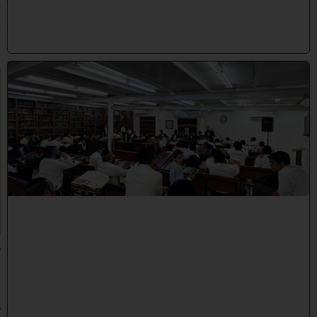
0
2
6
)
ב
י
ן
ה
ז
מ
נ
י
ם
ת
ש
פ
"
ו
ב
נ
י
ב