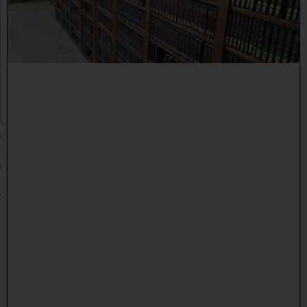
ר
א
ש
י
ה
י
ש
י
ב
ה
:
ב
ע
ק
ב
ו
ת
ה
ת
ר
ח