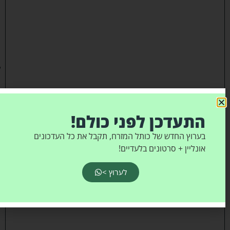
ר
י
ם
ח
ד
ש
י
ם
התעדכן לפני כולם!
נ
בערוץ החדש של כותל המזרח, תקבל את כל העדכונים
ו
אונליין + סרטונים בלעדיים!
ס
פ
לערוץ >
ו
ל
א
ו