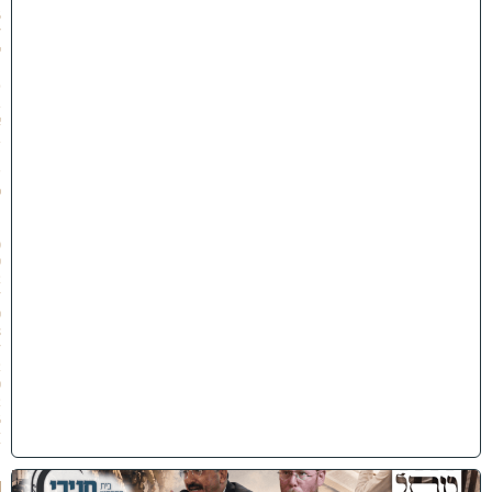
5
7
י
״
ט
ב
א
ב
ת
ש
פ
״
ו
(
0
2
/
0
8
/
2
0
2
6
)