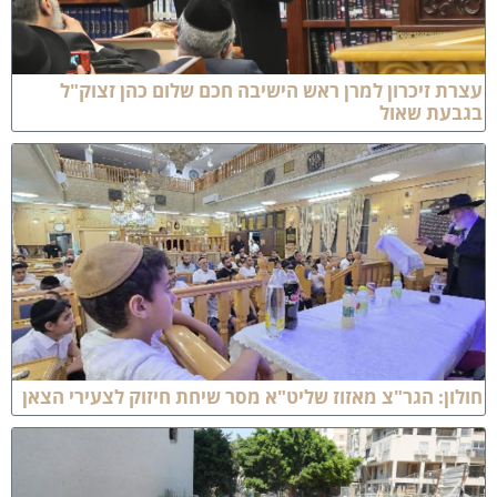
צרת זיכרון למרן ראש הישיבה חכם שלום כהן זצוק"ל
גבעת שאול
ולון: הגר"צ מאזוז שליט"א מסר שיחת חיזוק לצעירי הצאן