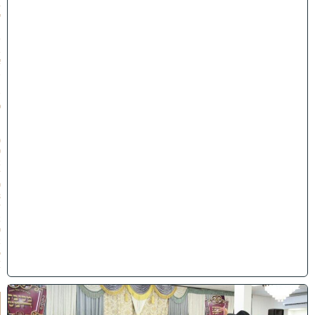
4
י
״
ט
ב
א
ב
ת
ש
פ
״
ו
(
0
2
/
0
8
/
2
0
2
6
)
ו
ה