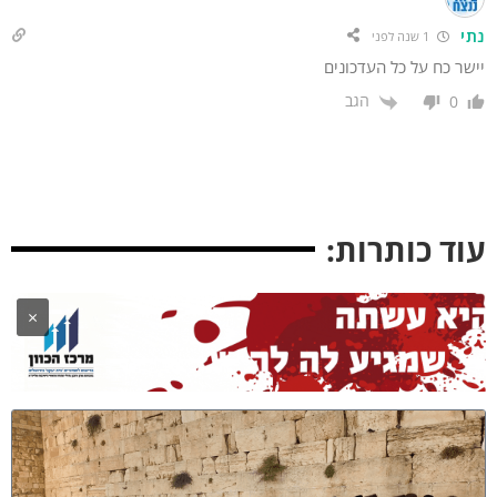
תי
1 שנה לפני
שר כח על כל העדכונים
הגב
0
וד כותרות:
×