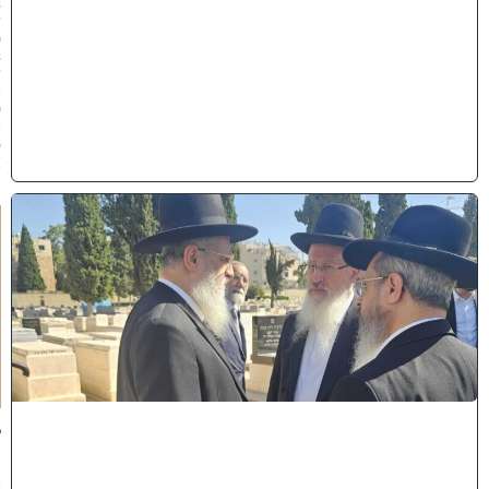
3
/
0
8
/
2
0
2
6
)
א
מ
ה
ש
ל
מ
ל
כ
ו
ת
:
ב
נ
י