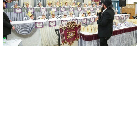
ע
ר
ב
נ
א
ב
ס
נ
י
ף
'
ע
מ
ל
י
ה
ת
ו