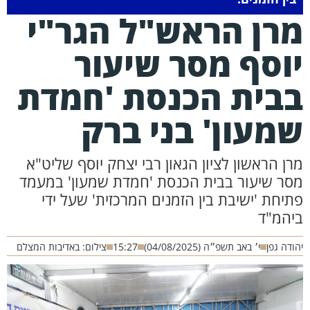
רן הראש"ל הגר"י
וסף מסר שיעור
בית הכנסת 'חמדת
מעון' בני ברק
רן הראשון לציון הגאון רבי יצחק יוסף שליט"א
סר שיעור בבית הכנסת 'חמדת שמעון' במעמד
תיחת 'ישיבת בין הזמנים המרכזית' שעל ידי
יהמ"ד
ודה גפן
י׳ באב תשפ״ה (04/08/2025)
15:27
צילום: באדיבות המצלם