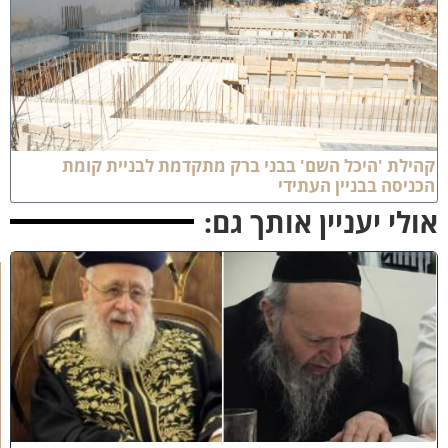
הילת 'היכל השם' בבני ברק מתקדמת לבניית קומת
כניסה בבניין העתידי
ולי יעניין אותך גם:
כ
ב
ו
ד
ח
כ
מ
י
ם
י
נ