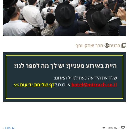
רבנים
הרב יצחק יוסף
היית באירוע מעניין? יש לך מה לספר לנו?
שלח את הידיעה כעת למייל האדום:
kotel@mizrach.co.il
או כנס ל
דף שליחת ידיעות >>
הירשם
התחבר