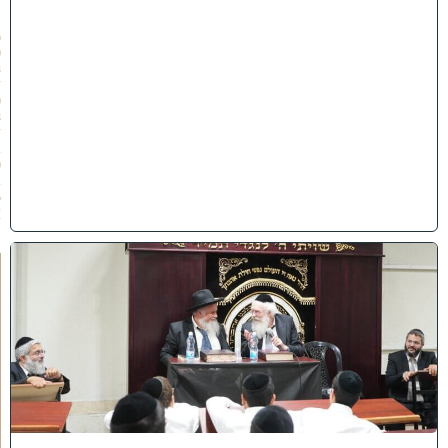
״
ו
(
0
3
/
0
8
/
2
0
2
6
)
ק
נ
י
י
ן
ב
ב
א
ב
ת
ר
א