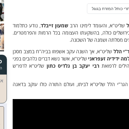
רי כותל המזרח בגוגל
ל
שליט"א, והעומד לימינו הרב
שמעון זייבלד
, נודע כתלמוד
בירושלים כולה, בהשקעתו העצומה בכל הרמות והפרמטרים.
ים מסלתה ושמנה של השכונה.
"י הלל
שליט"א, אך השנה עקב
אשפוזו בביה"ח במצב מסכן
מה ידידיה זעפראני
שליט"א, אשר נשא דברים נלהבים בפני
כ
הילים לרפואת
רבי יעקב בן גלדיס כתון
שליט"א לרפו"ש
הד
אי
גר"י הלל שליט"א לביתו, ועולם התורה כולו עוקב בדאגה