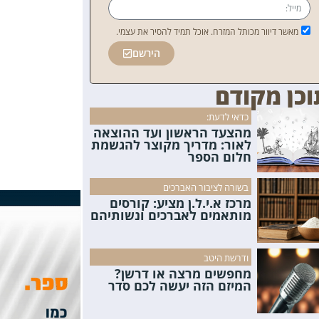
מאשר דיוור מכותל המזרח. אוכל תמיד להסיר את עצמי.
הירשם
וכן מקודם
כדאי לדעת:
מהצעד הראשון ועד ההוצאה
לאור: מדריך מקוצר להגשמת
חלום הספר
בשורה לציבור האברכים
מרכז א.י.ל.ן מציע: קורסים
מותאמים לאברכים ונשותיהם
ודרשת היטב
מחפשים מרצה או דרשן?
המיזם הזה יעשה לכם סדר