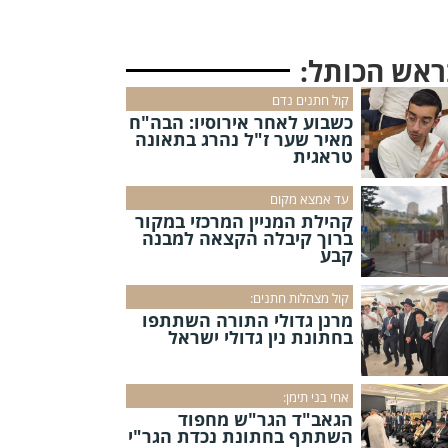
ראש הכותל:
קול חתנים נדם
כשבוע לאחר אירוסיו: הבה"ח
מאיר שער ז"ל נהרג בתאונה
טראגית
עד אמצא מקום
קהילת המניין המרכזי במקור
ברוך קיבלה הקצאה למבנה
קבע
קול מצהלות חתנים:
מרנן גדולי התורה השתתפו
בחתונת נין גדולי ישראל
אחי בני תימן:
הגאב"ד הגר"ש מחפוד
השתתף בחתונת נכדת הגר"י