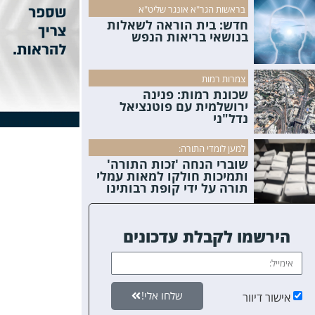
בראשות הגר"א אונגר שליט"א
חדש: בית הוראה לשאלות
בנושאי בריאות הנפש
צמרות רמות
שכונת רמות: פנינה
ירושלמית עם פוטנציאל
נדל"ני
למען לומדי התורה:
שוברי הנחה 'זכות התורה'
ותמיכות חולקו למאות עמלי
תורה על ידי קופת רבותינו
הירשמו לקבלת עדכונים
שלחו אלי!
אישור דיוור