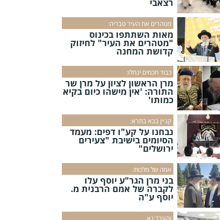
רצאבי
מטהרים את העיר טבריה:
מאות השתתפו בכינוס
"מטהרים את העיר" לחיזוק
קדושת המחנה
כבוד חכמים ינחלו:
מרן הראשון לציון על מרן שר
התורה: 'אין מישהו כיום בקיא
כמותו'
קניין בבא בתרא:
נבחנו על קע"ו דפים: מעמד
הסיומים בישיבת "צעירים
ירושלים"
אמה של מלכות:
בני מרן הגר"ע יוסף עלו
לקברה של אמם הרבנית מ.
יוסף ע"ה
והערב נא