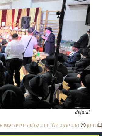
default
חינוך
הרב יעקב הלל
,
הרב שלמה ידידיה זעפראנ