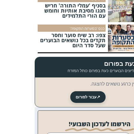
בסניף 'עמלי התורה' חריש
חגגו מסיבת אותיות וחומש
עם הורי התלמידים
כנס 'בסערות התקופה'
צפו: רב שיח סוער וחסר
תקדים בכל נושאים הבוערים
שעל סדר היום
עת בפורום
יונים הבוערים כעת בפורום כותל המזרח
ן כרגע נושאים להצגה.
↗
עבור לפורום
הירשמו לעדכון השבועי!