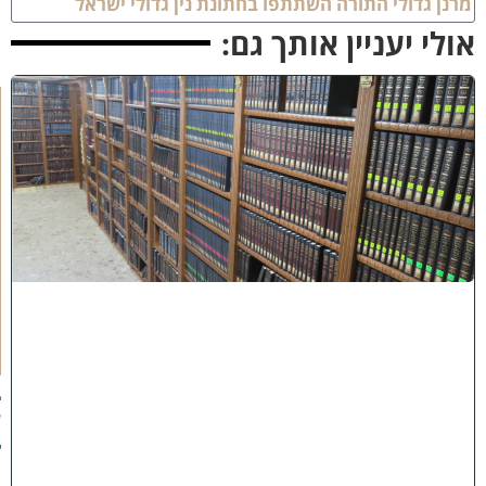
רנן גדולי התורה השתתפו בחתונת נין גדולי ישראל
ולי יעניין אותך גם:
ב
ב
ר
כ
ת
ר
א
ש
י
ה
י
ש
י
ב
ה
:
ב
ע
ק
ב