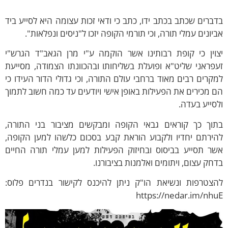
ברים שכתב בכתב ידו, כתב כי ודאי זכות עצומה היא לסייע ביד
יונים עמלי תורה, וכי תורמי הקופה יזכו ל"ניסים ונפלאות".
צוין כי קופת רבותינו אשר הוקמה ע"י מרן הגאב"ד הגרש"י
פראני שליט"א ופועלת בשליחותו ובהכוונתו הצמודה, מסייעת
קרים רבים מאוד ברחבי עולם התורה, וכי גדולי הדור העידו כי
 מכירים את הפעילות באופן אישי ויודעים עד כמה חשוב לתמוך
סייע בעדה.
תוך כך קוראים גבאי הקופה ומבקשים מציבור בני התורה,
הירתם יחדיו ולקבוע הוראת קבע בסכום כלשהו למען הקופה,
שר תסייע בביסוס ובחיזוק הפעילות למען עמלי תורה החיים
חק עצום, ויתומים ואלמנות בציבורנו.
הצטרפות ונשיאת הו"ק ניתן להיכנס לקישור בנדרים פלוס:
https://nedar.im/nhu