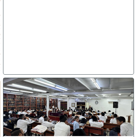
פ
״
ו
(
2
8
/
0
7
/
2
0
2
6
)
ב
י
ן
ה
ז
מ
נ
י
ם
ת
ש