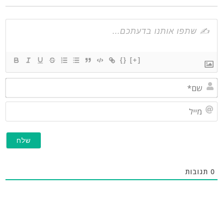
{}
[+]
שם*
מייל
תגובות