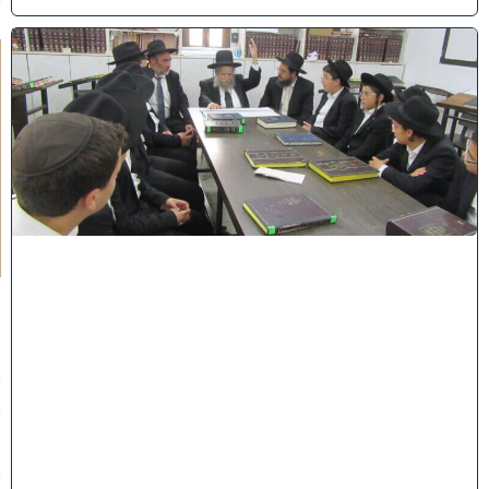
ל
ק
ר
א
ת
ז
מ
ן
א
ל
ו
ל
:
ר
א
ש
י
י
ש
י