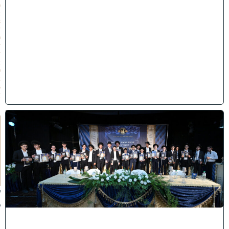
(
2
8
/
0
7
/
2
0
2
6
)
ה
ד
ר
ן
ע
ל
ך
:
ל
ק
ר