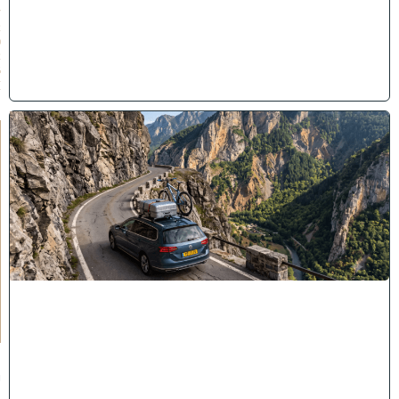
/
2
0
2
6
)
"
לֹ
א
יְ
אֻ
נֶּ
ה
לָ
הֶ
ם
כָּ
ל
רַ
ע
"
ה
י