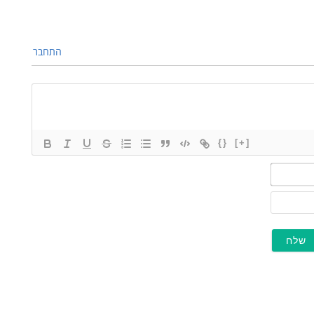
התחבר
{}
[+]
שם*
מייל