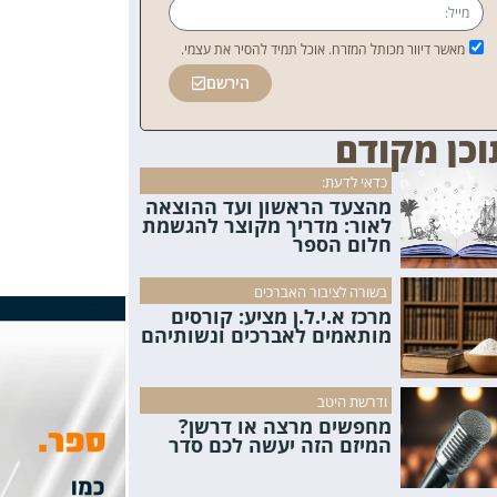
מאשר דיוור מכותל המזרח. אוכל תמיד להסיר את עצמי.
הירשם
וכן מקודם
כדאי לדעת:
מהצעד הראשון ועד ההוצאה
לאור: מדריך מקוצר להגשמת
חלום הספר
בשורה לציבור האברכים
מרכז א.י.ל.ן מציע: קורסים
מותאמים לאברכים ונשותיהם
ודרשת היטב
מחפשים מרצה או דרשן?
המיזם הזה יעשה לכם סדר