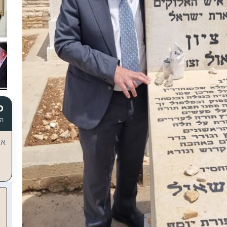
כ
הד
אי