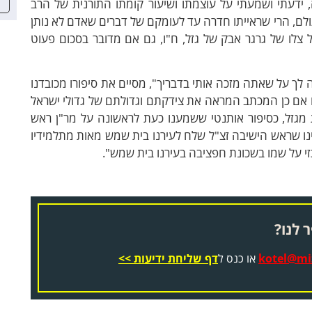
 ידעתי ושמעתי על עוצמתו ושיעור קומתו התורנית של הרב
עולם, הרי שראייתו חדרה עד לעומקם של דברים שאדם לא נותן
צלו של גרגר אבק של גזל, ח"ו, גם אם מדובר בסכום פעוט
 לך על שאתה מזכה אותי בדבריך", מסיים את סיפורו מכובדנו
ו אם כן המכתב המראה את צידקתם וגדולתם של גדולי ישראל
גזל, כסיפור אותנטי ששמענו כעת לראשונה על מר"ן ראש
זכינו שראש הישיבה זצ"ל שלח לעירנו בית שמש מאות מתלמידיו
כזי על שמו בשכונת חפציבה בעירנו בית שמש".
 לנו?
kotel@miz
או כנס ל
דף שליחת ידיעות >>