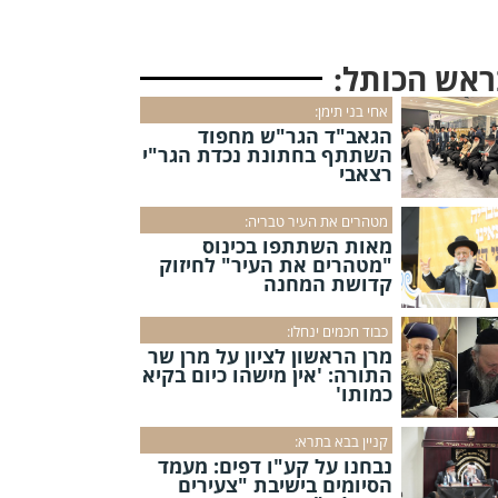
ראש הכותל:
אחי בני תימן:
הגאב"ד הגר"ש מחפוד
השתתף בחתונת נכדת הגר"י
רצאבי
מטהרים את העיר טבריה:
מאות השתתפו בכינוס
"מטהרים את העיר" לחיזוק
קדושת המחנה
כבוד חכמים ינחלו:
מרן הראשון לציון על מרן שר
התורה: 'אין מישהו כיום בקיא
כמותו'
קניין בבא בתרא:
נבחנו על קע"ו דפים: מעמד
הסיומים בישיבת "צעירים