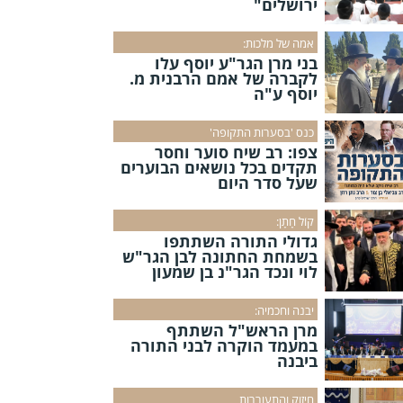
ירושלים"
אמה של מלכות:
בני מרן הגר"ע יוסף עלו
לקברה של אמם הרבנית מ.
יוסף ע"ה
כנס 'בסערות התקופה'
צפו: רב שיח סוער וחסר
תקדים בכל נושאים הבוערים
שעל סדר היום
קוֹל חָתָן:
גדולי התורה השתתפו
בשמחת החתונה לבן הגר"ש
לוי ונכד הגר"נ בן שמעון
יבנה וחכמיה:
מרן הראש"ל השתתף
במעמד הוקרה לבני התורה
ביבנה
חיזוק והתעוררות