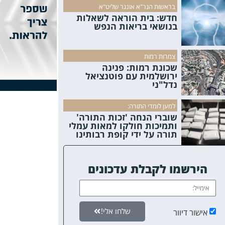
בראשות הגר"א אונגר שליט"א
חדש: בית הוראה לשאלות
בנושאי בריאות הנפש
צמרות רמות
שכונת רמות: פנינה
ירושלמית עם פוטנציאל
נדל"ני
למען לומדי התורה:
שוברי הנחה 'זכות התורה'
ותמיכות חולקו למאות עמלי
תורה על ידי קופת רבותינו
הירשמו לקבלת עדכונים
שלחו אלי!
אישור דיוור