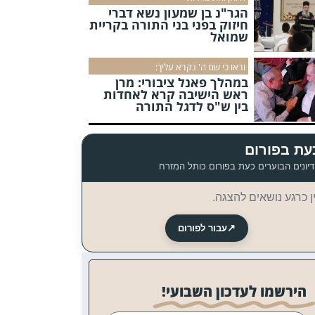
הגר"נ בן שמעון נשא דברי
חיזוק בפני בני התורה בקריית
שמואל
וראו כי שם ה' נקרא עליך:
במהלך פאנל ציבורי: מרן
ראש הישיבה קרא לאחדות
בין ש"ס לדגל התורה
עת בפורום
יונים הבוערים כעת בפורום כותל המזרח
ן כרגע נושאים להצגה.
↗
עבור לפורום
הירשמו לעדכון השבועי!