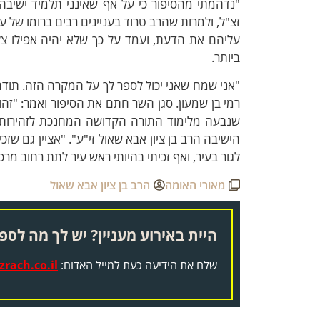
"נדהמתי מהסיפור כי על אף שאינני תלמיד ישיבה,
זצ"ל, ולמרות שהרב טרוד בעניינים רבים ברומו של 
עליהם את הדעת, ועמד על כך שלא יהיה אפילו צל 
ביותר.
"אני שמח שאני יכול לספר לך על המקרה הזה. תודה
רמי בן שמעון. סגן השר חתם את הסיפור ואמר: "זה
שנבעה מלימוד התורה הקדושה המחנכת לזהירות מ
הישיבה הרב בן ציון אבא שאול זי"ע". "אציין גם ש
לגור בעיר, ואף זכיתי בהיותי ראש עיר לתת רחוב מר
מאורי האומה
הרב בן ציון אבא שאול
היית באירוע מעניין? יש לך מה לספר
שלח את הידיעה כעת למייל האדום:
rach.co.il