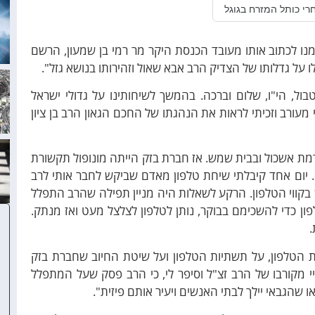
רי כותל המזרח בגוגל
מנו לכתוב אותו מעובד הכנסת היקר מר רמי בן שמעון, הרשם
על גדלותו של הצדיק הרב אבא שאול וזהירותו בנושא גזל".
ול, הי"ו, שלום וברכה. בהמשך לשיחותינו על גדולי ישראל
מעורב וזכיתי לראות את הנהגתו של החכם הגאון הרב בן ציון
 בזק ברמת אשכול ובבית שמש. אז חברת בזק הייתה מונופול תקשורת
 יום אחד קיבלתי שיחת טלפון מאדם שביקש לחבר אותי לרב
ש בקווי הטלפון. הרקע לשאלות היה מניין תפילה שהרב התפלל
פון כדי להשכימם בבוקר, נותן לטלפון לצלצל מעט ואז מנתק.
.
הטלפון, על תשתיות הטלפון ועל שיטת החיוב שחברת בזק
 מקורבו של הרב זצ"ל וסיפר לי, כי הרב פסק שעל המתפלל
 שהגבאי יילך לבתי האנשים ויעיר אותם פיזית".