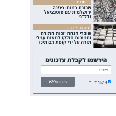
צמרות רמות
שכונת רמות: פנינה
ירושלמית עם פוטנציאל
נדל"ני
למען לומדי התורה:
שוברי הנחה 'זכות התורה'
ותמיכות חולקו למאות עמלי
תורה על ידי קופת רבותינו
הירשמו לקבלת עדכונים
שלחו אלי!
אישור דיוור