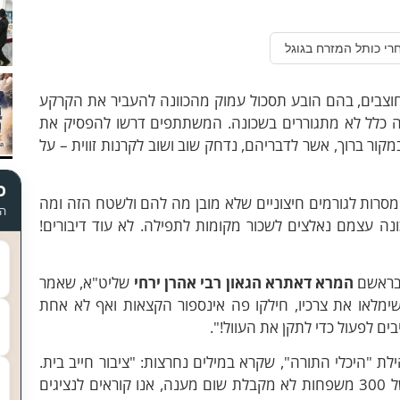
רי כותל המזרח בגוגל
חוצבים, בהם הובע תסכול עמוק מהכוונה להעביר את הקרקע
 כלל לא מתגוררים בשכונה. המשתתפים דרשו להפסיק את
קור ברוך, אשר לדבריהם, נדחק שוב ושוב לקרנות זווית – על
כ
 נמסרות לגורמים חיצוניים שלא מובן מה להם ולשטח הזה ומה
הד
ונה עצמם נאלצים לשכור מקומות לתפילה. לא עוד דיבורים!
 בראשם
המרא דאתרא הגאון
רבי אהרן ירחי
שליט"א, שאמר
שימלאו את צרכיו, חילקו פה אינספור הקצאות ואף לא אחת
יבים לפעול כדי לתקן את העוול!".
ת "היכלי התורה", שקרא במילים נחרצות: "ציבור חייב בית.
ציבור חייב מקום להתפתח בו. איך יתכן שקהילה של 300 משפחות לא מקבלת שום מענה, אנו קוראים לנציגים