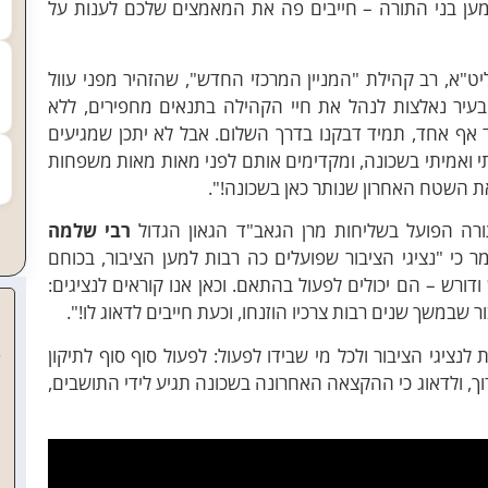
מען בני התורה – חייבים פה את המאמצים שלכם לענות על
ט"א, רב קהילת "המניין המרכזי החדש", שהזהיר מפני עוול
 בעיר נאלצות לנהל את חיי הקהילה בתנאים מחפירים, ללא
ד אף אחד, תמיד דבקנו בדרך השלום. אבל לא יתכן שמגיעים
י ואמיתי בשכונה, ומקדימים אותם לפני מאות מאות משפחות
ת השטח האחרון שנותר כאן בשכונה!".
רה הפועל בשליחות מרן הגאב"ד הגאון הגדול
רבי שלמה
כי "נציגי הציבור שפועלים כה רבות למען הציבור, בכוחם
ודורש – הם יכולים לפעול בהתאם. וכאן אנו קוראים לנציגים:
ר שבמשך שנים רבות צרכיו הוזנחו, וכעת חייבים לדאוג לו!".
נציגי הציבור ולכל מי שבידו לפעול: לפעול סוף סוף לתיקון
וך, ולדאוג כי ההקצאה האחרונה בשכונה תגיע לידי התושבים,