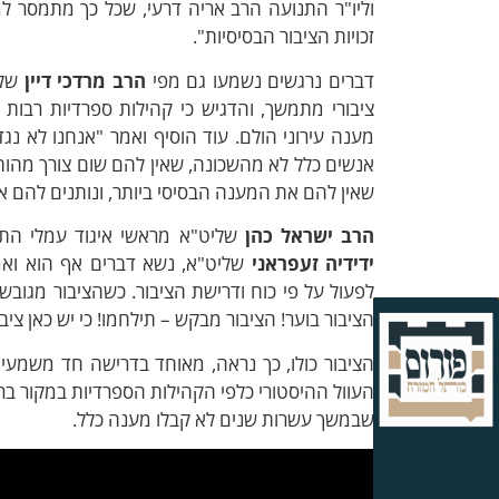
וליו"ר התנועה הרב אריה דרעי, שכל כך מתמסר ל
זכויות הציבור הבסיסיות".
דברים נרגשים נשמעו גם מפי
הרב מרדכי דיין
שלי
ציבורי מתמשך, והדגיש כי קהילות ספרדיות רבות
מענה עירוני הולם. עוד הוסיף ואמר "אנחנו לא נג
אנשים כלל לא מהשכונה, שאין להם שום צורך מהות
שאין להם את המענה הבסיסי ביותר, ונותנים להם א
הרב ישראל כהן
שליט"א מראשי איגוד עמלי התו
ידידיה זעפראני
שליט"א, נשא דברים אף הוא ואמר 
לפעול על פי כוח ודרישת הציבור. כשהציבור מגובש 
הציבור בוער! הציבור מבקש – תילחמו! כי יש כאן ציבו
הציבור כולו, כך נראה, מאוחד בדרישה חד משמעית ל
העוול ההיסטורי כלפי הקהילות הספרדיות במקור בר
שבמשך עשרות שנים לא קבלו מענה כלל.