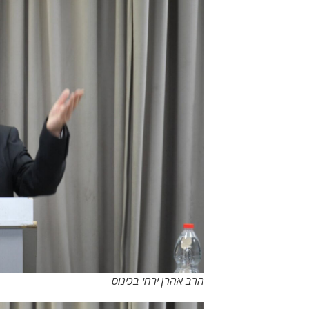
הרב אהרן ירחי בכינוס