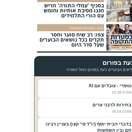
בסניף 'עמלי התורה' חריש
חגגו מסיבת אותיות וחומש
עם הורי התלמידים
כנס 'בסערות התקופה'
צפו: רב שיח סוער וחסר
תקדים בכל נושאים הבוערים
שעל סדר היום
עת בפורום
יונים הבוערים כעת בפורום כותל המזרח
נטפרי - עובדים עם AI
07/08 01:38
בחירות לרבני ערים
07/08 00:54
בדברי הבית יוסף (יו"ד סי' קצו) בעניין רבינו
תם ובין השמשות