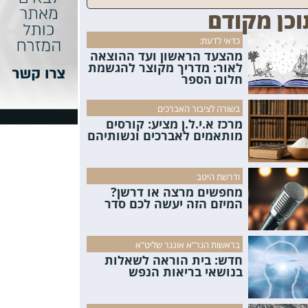
וכן מקודם
כדאי לדעת:
מהצעד הראשון ועד ההוצאה
לאור: מדריך מקוצר להגשמת
חלום הספר
בשורה לציבור האברכים
מרכז א.י.ל.ן מציע: קורסים
מותאמים לאברכים ונשותיהם
ודרשת היטב
מחפשים מרצה או דרשן?
המיזם הזה יעשה לכם סדר
בראשות הגר"א אונגר שליט"א
חדש: בית הוראה לשאלות
בנושאי בריאות הנפש