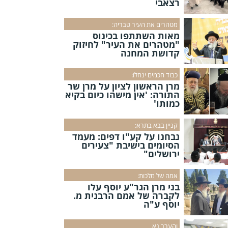
רצאבי
מטהרים את העיר טבריה:
מאות השתתפו בכינוס
"מטהרים את העיר" לחיזוק
קדושת המחנה
כבוד חכמים ינחלו:
מרן הראשון לציון על מרן שר
התורה: 'אין מישהו כיום בקיא
כמותו'
קניין בבא בתרא:
נבחנו על קע"ו דפים: מעמד
הסיומים בישיבת "צעירים
ירושלים"
אמה של מלכות:
בני מרן הגר"ע יוסף עלו
לקברה של אמם הרבנית מ.
יוסף ע"ה
והערב נא