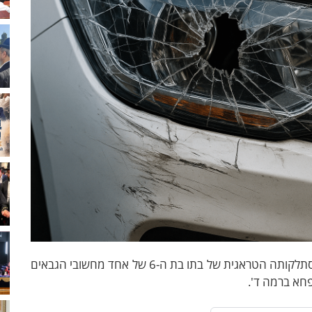
בצער רב וביגון קודר הגיעה השמועה הנוראה על הסתלקותה הטראגית של בתו בת ה-6 של אחד מחשובי הגבאים
פחא ברמה ד'.