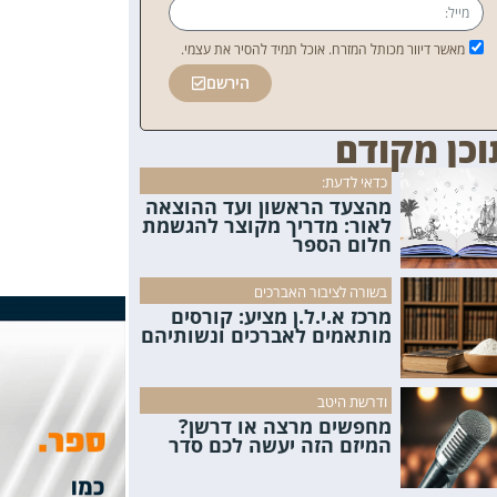
מאשר דיוור מכותל המזרח. אוכל תמיד להסיר את עצמי.
הירשם
וכן מקודם
כדאי לדעת:
מהצעד הראשון ועד ההוצאה
לאור: מדריך מקוצר להגשמת
חלום הספר
בשורה לציבור האברכים
מרכז א.י.ל.ן מציע: קורסים
מותאמים לאברכים ונשותיהם
ודרשת היטב
מחפשים מרצה או דרשן?
המיזם הזה יעשה לכם סדר