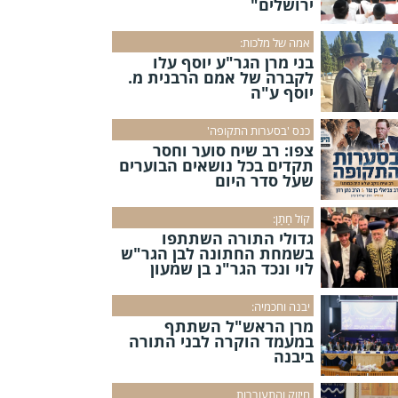
ירושלים"
אמה של מלכות:
בני מרן הגר"ע יוסף עלו
לקברה של אמם הרבנית מ.
יוסף ע"ה
כנס 'בסערות התקופה'
צפו: רב שיח סוער וחסר
תקדים בכל נושאים הבוערים
שעל סדר היום
קוֹל חָתָן:
גדולי התורה השתתפו
בשמחת החתונה לבן הגר"ש
לוי ונכד הגר"נ בן שמעון
יבנה וחכמיה:
מרן הראש"ל השתתף
במעמד הוקרה לבני התורה
ביבנה
חיזוק והתעוררות