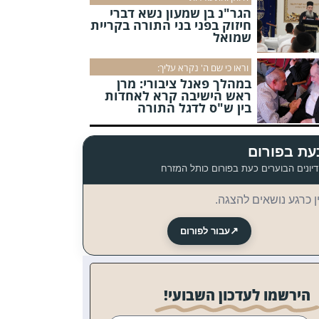
הגר"נ בן שמעון נשא דברי
חיזוק בפני בני התורה בקריית
שמואל
וראו כי שם ה' נקרא עליך:
במהלך פאנל ציבורי: מרן
ראש הישיבה קרא לאחדות
בין ש"ס לדגל התורה
עת בפורום
יונים הבוערים כעת בפורום כותל המזרח
ן כרגע נושאים להצגה.
↗
עבור לפורום
הירשמו לעדכון השבועי!