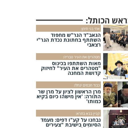
ראש הכותל:
אחי בני תימן:
הגאב"ד הגר"ש מחפוד
השתתף בחתונת נכדת הגר"י
רצאבי
מטהרים את העיר טבריה:
מאות השתתפו בכינוס
"מטהרים את העיר" לחיזוק
קדושת המחנה
כבוד חכמים ינחלו:
מרן הראשון לציון על מרן שר
התורה: 'אין מישהו כיום בקיא
כמותו'
קניין בבא בתרא:
נבחנו על קע"ו דפים: מעמד
הסיומים בישיבת "צעירים