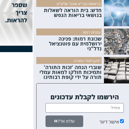
בראשות הגר"א אונגר שליט"א
חדש: בית הוראה לשאלות
בנושאי בריאות הנפש
צמרות רמות
שכונת רמות: פנינה
ירושלמית עם פוטנציאל
נדל"ני
למען לומדי התורה:
שוברי הנחה 'זכות התורה'
ותמיכות חולקו למאות עמלי
תורה על ידי קופת רבותינו
הירשמו לקבלת עדכונים
שלחו אלי!
אישור דיוור