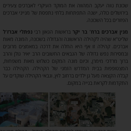
נת נווה יעקב המהווה את המוקד העיקרי לאברכים צעירים
ושלים כולה, ישנה התפתחות בלתי נתפסת של מנייני אברכים
ורים בכל השכונה.
ן אברכים ברח' בר יקר
בראשות הגאון רבי
נפתלי אברז'ל
ט"א שהיה לקהילה הראשונה והגדולה בשכונה, המונה מאות
כים. קהילה זו אף היא החלה את דרכה במאמצים מרובים
סירות נפש גדולה של הגבאים החשובים הרב יאיר גולן והרב
ך מרדכי מימרן, וכיום מונה המקום כשלוש מאות משפחות,
טופפות בבית המדרש הזמני של הקהילה. הקהילה כבר
ה הקצאה מעל גן ילדים ברחוב לוץ, וגבאי הקהילה שוקדים על
דמות לקראת בנייה במקום.