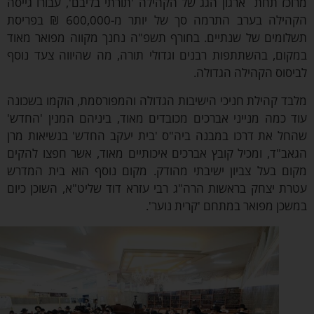
כז תחת ארגון הגג של הקהילה 'תורתי בליבם', עבורו גייסה
הקהילה בערב התרמה סך של יותר מ-600,000 ₪ בפריסת
ומים של שנתיים. בחורף תשפ"ה
נחנך מקווה מפואר מאוד
ום
, בהשתתפות רבנים וגדולי תורה, מה שהיווה צעד נוסף
סוס הקהילה הגדולה.
ד קהילת חניכי הישיבות הגדולה והמפורסמת, הוקמו בשכונה
 כמה מנייני אברכים מכובדים מאוד, ביניהם המנין 'החדש'
ל את דרכו במבנה ביה"ס 'בית יעקב החדש' בנשיאות מרן
ב"ד, ומכיל קובץ אברכים איכותיים מאוד, אשר חפצו להקים
ם בעל צביון ישיבתי מהודק. מקום נוסף הוא בית המדרש
ת יצחק בראשות הרה"ג רבי עזרא דוד שליט"א, השוכן כיום
כן מפואר במתחם 'קרית נוער'.