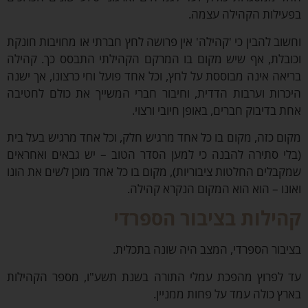
ילות הקהילה עצמה.
וב להבין כי 'קהילה' אין פרושה לחץ חברתי או מחויבות חונקת
בלת, אף שיש מקום בו המרקם הקהילתי התבסס כך. קהילה
אה אינה מבוססת על לחץ, וכל אחד פועל וחי כרצונו, אך ישנה
רות וערבות הדדית, וחיבור חברי המשייך את כולם לחטיבה
 בדיבוק חברים, באופן חיובי ורצוי.
ם כזה, מקום בו כל אחד מרגיש חלק, וכל אחד מרגיש בעל בית
י סתירה להבנה כי למען הסדר הטוב – יש גבאים ואחראים
בלים החלטות ציבוריות), מקום בו כל אחד מוכן לשים את הונו
נו – הוא הוא המקום הנקרא קהילה.
ילות בציבור הספרדי
בור הספרדי, המצב היה שונה בתכלית.
לפרוץ מהפכת עמלי התורה בשנת תשע"ו, מספר הקהילות
ץ כולה עמד על פחות ממניין.