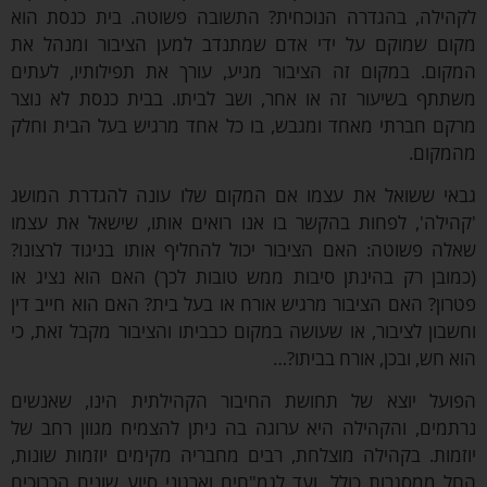
ילה, בהגדרה הנוכחית? התשובה פשוטה. בית כנסת הוא
ם שמוקם על ידי אדם שמתנדב למען הציבור ומנהל את
ום. במקום זה הציבור מגיע, עורך את תפילותיו, לעתים
תף בשיעור זה או אחר, ושב לביתו. בבית כנסת לא נוצר
ם חברתי מאחד ומגבש, בו כל אחד מרגיש בעל הבית וחלק
קום.
י ששואל את עצמו אם המקום שלו עונה להגדרת המושג
ילה', לפחות בהקשר בו אנו רואים אותו, שישאל את עצמו
ה פשוטה: האם הציבור יכול להחליף אותו בניגוד לרצונו?
ובן רק בהינתן סיבות ממש טובות לכך) האם הוא נציג או
ון? האם הציבור מרגיש אורח או בעל בית? האם הוא חייב דין
בון לציבור, או שעושה במקום כבביתו והציבור מקבל זאת, כי
 חש, ובכן, אורח בביתו?…
על יוצא של תחושת החיבור הקהילתית הינו, שאנשים
מים, והקהילה היא ערוגה בה ניתן להצמיח מגוון רחב של
מות. בקהילה מוצלחת, רבים מחבריה מקימים יוזמות שונות,
 ממסגרות כולל, ועד לגמ"חים וארגוני סיוע שונים הכרוכים