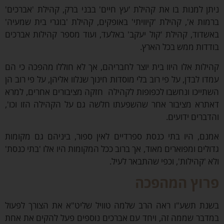
ן למנות בו את קהילת 'עץ חיים' בבני ברק, קהילת 'אברכים'
ות א', קהילת 'קיוויתי' באופקים, קהילת 'בוגרי בית שמעיה'
דוד, קהילת 'קול יעקב' באלעד, ועוד מספר קהילות אברכים
דות ממש בכל הארץ.
לות אלו היוו בית יוצר לחבריהם, אך לא חוללו מהפכה כי הם
ו לבדן, על פי רוב בלי מוסדות חינוך שנלוו אליהן, על פי רוב הן
ייכו ונחשבו לכפופות לקהילה חזקה מציבורים אחרים, למרא
רא מציבור אחר שהשפעתו חלשה גם על הקהילה הזו וכו',
ברים ידועים.
ם, היו בתי כנסת ספרדיים לאין ספור, ביניהם גם מקומות
לים ומפוארים מאוד, אך ברוב ככל המקומות היו אלו 'בתי כנסת'
 'קהילות', וכפי שהתבאר לעיל.
וץ המהפכה
ת תשע"ו ראה הרב שלמה טוויל שליט"א את הצורך לפעול
בר שממה זה, ויחד עם אברכים נוספים פעל להקים את אחת