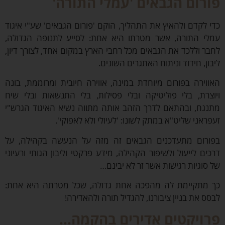
רום הגבאים 'עמלי התורה'
 לקדם ולהאיץ את התהליך, הוקם 'פורום הגבאים' שע"י איגוד
י התורה, אשר מטרתו היא אחת: לסייע לתנופה הגדולה,
ר וללכד את הגבאים מכל רחבי הארץ במקום אחד, לצורך דיון,
ון, חידוד וניתוח האתגרים השונים.
וירה בפורום מיוחדת במינה, אווירה חיובית ומרוממת, בונה
צרת, בלי פוליטיקה ובלי פסילות, בלי התנשאות ובלי שיח
גח, ובהתאם לדרך הזהב אותה מתווה נשיא האיגוד הגרש"י
ראני שליט"א במתק לשונו: 'לעיולי ולא לאפוקי'.
רום מתעדכנים הגבאים זה מזה על הנעשה בקהילה, על
ים לייעול ולשיפור הקהילה, מידע פרקטי וליבון הגותי ורעיוני
סוגיות רגישות אשר זר לא יבינם…
מתקיימת לה מהפכה אחת גדולה, שכל מטרתה היא אחת:
ס את בניין ציבורנו, להגדיל תורה ולהאדירה!
ויקטים אדירים בהקמה…