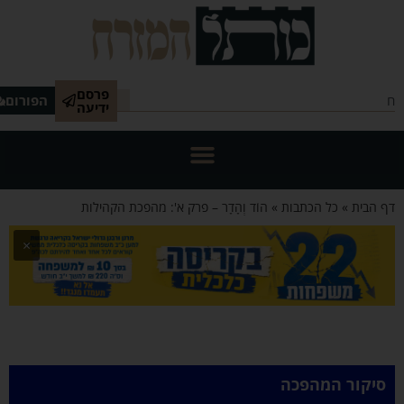
פרסם
הפורום
ידיעה
הבית
»
כל הכתבות
»
הוֹד וְהָדָר – פרק א': מהפכת הקהילות
×
קור המהפכה