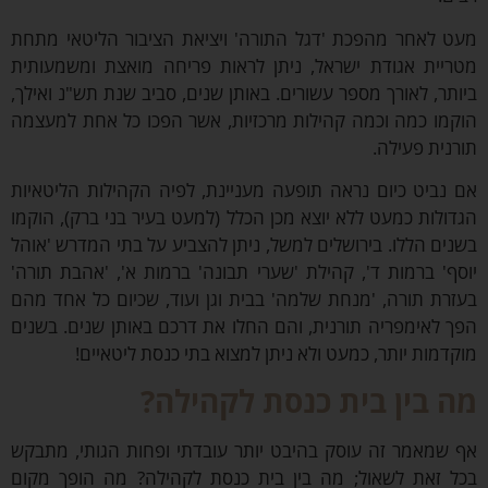
 לאחר מהפכת 'דגל התורה' ויציאת הציבור הליטאי מתחת
יית אגודת ישראל, ניתן לראות פריחה מואצת ומשמעותית
תר, לאורך מספר עשורים. באותן שנים, סביב שנת תש"נ ואילך,
מו כמה וכמה קהילות מרכזיות, אשר הפכו כל אחת למעצמה
נית פעילה.
נביט כיום נראה תופעה מעניינת, לפיה הקהילות הליטאיות
ולות כמעט ללא יוצא מכן הכלל (למעט בעיר בני ברק), הוקמו
ים הללו. בירושלים למשל, ניתן להצביע על בתי המדרש 'אוהל
ף' ברמות ד', קהילת 'שערי תבונה' ברמות א', 'אהבת תורה'
רת תורה, 'מנחת שלמה' בבית וגן ועוד, שכיום כל אחד מהם
 לאימפריה תורנית, והם החלו את דרכם באותן שנים. בשנים
דמות יותר, כמעט ולא ניתן למצוא בתי כנסת ליטאיים!
 בין בית כנסת לקהילה?
שמאמר זה עוסק בהיבט יותר עובדתי ופחות הגותי, מתבקש
 זאת לשאול; מה בין בית כנסת לקהילה? מה הופך מקום