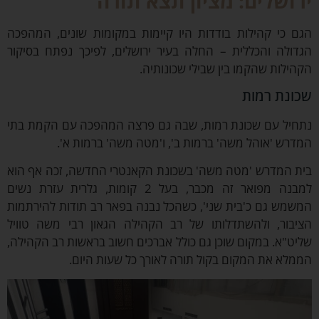
ושלים: מציון תצא תורה
 כי קהילות בודדות היו קיימות במקומות שונים, המהפכה
ולה והכללית – החלה בעיר ירושלים, לפיכך נפתח בסיקור
ילות שהקמו בין שבילי שכונותיה.
נת רמות
יל עם שכונת רמות, שבה גם פרצה המהפכה עם הקמת בתי
רש 'אוהל משה' ברמות ב', ו'מטה משה' ברמות א'.
 המדרש 'מטה משה' בשכונת הקאנטרי החדשה, זכה אף הוא
למבנה מפואר זה מכבר, בעל 2 קומות, גלרית עזרת נשים
מש גם כ'בית שני', כשהכל נבנה בפאר רב תודות להירתמות
בור, ולהשתדלותו של רב הקהילה הגאון רבי משה טוויל
ט"א. במקום שוכן גם כולל אברכים חשוב בראשות רב הקהילה,
לא את המקום בקול תורה לאורך כל שעות היום.