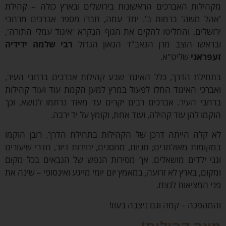
ילות האברכים הראשונות בירושלים ובארץ כולה – קהילת
ל משה' ברמות ב'. יחד עמה, חברו מספר אברכים מרחבי
שלים, והחליטו להקים את הגוף הנקרא '
איגוד עמלי התורה
',
אשו הוצב מרן הגאב"ד הגאון הגדול
רבי
שלמה ידידיה
ראני
שליט"א.
ילת הדרך, כלל האיגוד שבע קהילות אברכים ברחבי העיר,
רכי האיגוד החלו לפעול במרץ למען הקמת עוד ועוד קהילות
בי העיר. אברכים רבים יקרים עד מאוד נרתמו לנושא, וכך
מו להן עוד קהילה, ועוד אחת, וקומץ על יד ירבה.
קלה הייתה דרכן של הקהילות בתחילת הדרך. רובן הוקמו
ומות מאולתרים; חניות, מחסנים, יחידות דיור, חדרי שיעורים
י ילדים מושאלים. אך מסירות הנפש של הגבאים בכל מקום
ום, בארץ לא זרועה, במאמץ יום יומי מייגע ואינסופי – שינה את
 המציאות לנצח.
הפכה – קמה וגם ניצבה בעוז!