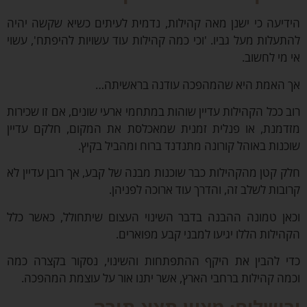
יעה כי ישנן מאה קהילות, נדמית לעיתים כשיא שקשה יהיה
עלות מעל גביו. 'וכי כמה קהילות עוד עשויות להיפתח', עשוי
מי לחשוב.
האמת היא שהמהפכה עודנה בראשיתה…
 ככל הקהילות עדיין שוהות במתחמי ארעי שונים, אם זו שכירות
מנת, או פנלית זמנית שמאכלסת את המקום, חלקם עדיין
נות באוהל קורונה מתנדנד ברוח ומהביל בקיץ.
 קטן מהקהילות כבר שוכנות מבנה של קבע, אך רובן עדיין לא
בות לשלב זה, והדרך עוד ארוכה לפניהן.
ן טמונה ההבנה בדבר השינוי העצום שיתחולל, כאשר כלל
ילות הללו יגיעו למבני קבע מפוארים.
 להבין את היקף ההתפתחות והשינוי, נסקור בקצרה כמה
ה קהילות ברחבי הארץ, אשר יתנו אור על עוצמת המהפכה.