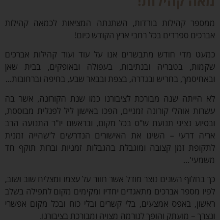
ה קהילות!
פר קהילות בודדות, השתנתה המציאות לכמאה קהילות
כים ספרדים בכל רחבי ארץ הקודש כיום!
ט מדי חודש מתבשרים אנו על עוד ועוד קהילות אברכים
ות, בטבריה ובנתיבות, בעפולה ובאופקים, בבית שאן
חיסמך, בחריש ובגדרה, בצפת ובבאר שבע, בחיפה וברחובות…
הייתה שנה מבורכת לציבורנו כמו שנת הקורונה, אשר בה
ות אוהלי קורונה זמניים, הפכו באישון ליל לפנלית מבוססת,
יוע נציגי תנועת ש"ס בכל מקום, ובראשם יו"ר התנועה הרב
ה דרעי – השיגו את האישורים הנדרשים ל'שהייה זמנית
ופת זמן קצובה ומוגבלת בהגבלות זמניות וברות תוקף חד
עי'…
בחלוף השנים נוצר מודל אשר חוזר על עצמו ומצליח שוב ושוב,
ו מספר אברכים מתאגדים יחדיו ומקימים מקום לתפילה בשלב
ון, באפס אמצעים, בלי קשרים ובלי כוח ובכל מקום אפשרי
רך – מועתק והופך לנורמה מצויה ומבורכת בציבורנו.