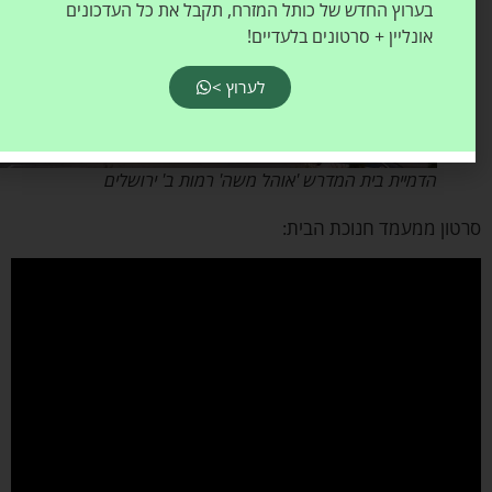
בערוץ החדש של כותל המזרח, תקבל את כל העדכונים
אונליין + סרטונים בלעדיים!
לערוץ >
הדמיית בית המדרש 'אוהל משה' רמות ב' ירושלים
ון ממעמד חנוכת הבית: