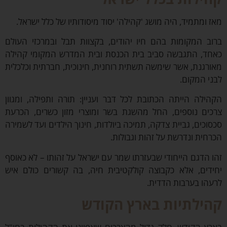
 ומתמיד, היה מושג '
קהילה
' יסוד מיסודותיו של כלל ישראל.
ב המקומות בהם חיו יהודים, בקצוות תבל ובמרכזי העולם
ד, התגבשה סביב בית הכנסת ובית המדרש המקומי קהילה
רגנת, אשר שימשה תשתית רוחנית, חינוכית, חברתית וכלכלית
י המקום.
ילה הייתה הכתובת לכל דבר ועניין: תורה ותפילה, ומגוון
ים נוספים, החל מהשגת בשר ומוצרי מזון כשרים, הכרעת
וכים, גביית צדקה, תמיכה ביולדות, חינוך הילדים ועד לשמירה
חית ונדרשת על זהות וגבולות.
 הדגם הייחודי שבעזרתו שמר עם ישראל על זהותו – לא כאוסף
דים, אלא כקבוצה קולקטיבית חיה, בה קשורים כולם איש
הו בערבות הדדית.
ילתיות בארץ הקודש