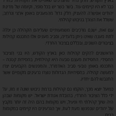
ץ הקודש, חלק גדול מהצרכים שאפיינו את הקהילות בחו"ל
 לא היו קיימים עוד. בשר כשר יש בכל סופר, וקיומה של מדינת
דים אפשרה להעניק חלק גדול מהמענים באופן ארצי ונרחב,
ל את הצורך בגיבוש קהילתי.
זאת, ישנם מרכיבים משמעותיים שעליהם הקהילה כן יכלה
 מענה שאינו ניתן בלעדיה, וסביב מענים אלו התכנסו קהילות
בורים השונים, ובכללם בציבור החרדי.
שונים להקים קהילות כאן בארץ הקודש, היו בני הציבור
ידי. החסידות מעצם טבעה היא קהילתית, בחסידות קטנה –
נסו באופן טבעי סביב האדמו"ר, והמפגשים הקבועים יצרו
שה קהילה. בחסידויות הגדולות נוצרו גרעינים מקומיים אשר
בשו להם יחדיו.
על יוצא מכך, הוקמו גם קהילות ברמת גיבוש שונה זו מזו, על
 כלל הציבור החרדי, בהובלת אגודת ישראל. יש מקומות שבהן
 שיוך קהילתי חי ופעיל, ויש מקומות בהם היה זה יותר מקבץ
יהודים שנפגשו מעת לעת, אך הגרעינים היו קיימים במקומות
ם.