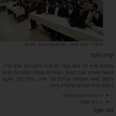
ביהמ"ד 'עטרת יצחק' – מתחם קרית נוער, בית וגן
ת היובל
ונת קרית יובל אשר בעבר לא דרכה כמעט רגל אדם חרדי,
ור האחרון ישנה תנופת התחרדות עצומה, במסגרתה הגיעו
ום מאות משפחות אברכים ובני תורה. כחלק מכך, הוקמו
ום מנייני אברכים ישיבתיים, בהם…
>> רן אליהו וניר אלקיים
>> רח' שטרן
ה יעקב