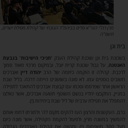
מרן רה"י הגר"א סלים בביהמ"ד הנוכחי של קהילת מסילת ישרים, חורף
תשפ"ה
 וגן
ונת בית וגן שוכנת קהילת הענק
'חניכי הישיבות' בגבעת
טנה
, על גבול שכונת קרית יובל, ובמיקום מרכזי מאוד סמוך
בת. קהילה זו הוקמה כיוזמה של הרב
יהודה דיין
ואברכים
בים נוספים עמו. לא סוגה בשושנים הייתה דרכה. בליל שבת
שון אחר שפרסמו וסכמו עם קבוצת אברכים להתאגד לתפילה
יין, התקבצו יחדיו בגשם השוטף תשעה אברכים, אשר נאלצו
פלל את תפילת ערבית של ליל שבת ביחידות (!).
, העקשנות והרצון העז להקים מקום לה' ולתורתו דחפו אותם
שיך במשנה מרץ, ולפעול להקמת הקהילה, אשר מונה כיום
מעל 300 משפחות (!), ומהווה את קהילת האברכים הגדולה