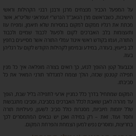
המפעל הכביר מנצחים מרנן ורבנן רבני הקהילות וראשי
יבות, כשבראשם מרן הגאב"ד הגרש"י זעפראני שליט"א, אשר
ת את רגליו ממקום למקום במסירות שלא תיאמן, ומפיח עוז
צומות בלב האברכים לקום ולפעול לכבוד שמיים ולכבוד
רה, ועמו בקודש ראשי איגוד עמלי התורה אשר מסייעים בחפץ
בייעוץ, בעזרה, במידע ובמימון לקהילות הקודש לקום על רגליהן
.
בעול קטן ההופך לגזע, כך רואים בצורה מופלאה איך כל מנין
לה קטנטן שכזה, הולך וצומח למגדלור תורני המאיר את כל
בתו.
ום שמתחיל בדרך כלל כמניין ארעי לתפילה בליל שבת, הופך
מהרה לאבן שואבת לכלל האברכים בסביבה, וסביבו מתגבשות
 יוזמות חיוביות, מסגרות כולל סביב לשעון, פעילויות תורה
ד ועוד. זאת – רק במידה ואכן יש גבאים המתמסרים לכך
יצות, ומוסרים נפש למען הצמחת והפרחת המקום.