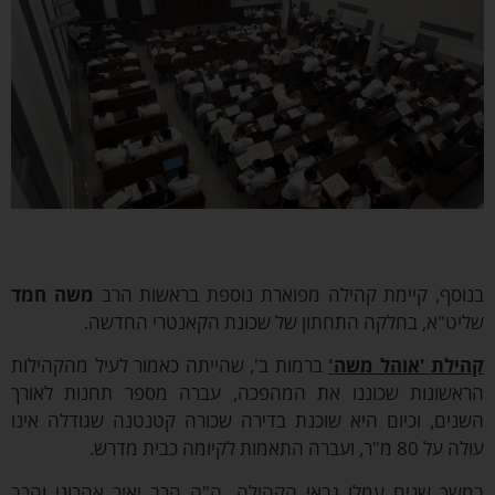
סף, קיימת קהילה מפוארת נוספת בראשות הרב
משה חמד
ט"א, בחלקה התחתון של שכונת הקאנטרי החדשה.
לת 'אוהל משה'
ברמות ב', שהייתה כאמור לעיל מהקהילות
שונות שכוננו את המהפכה, עברה מספר תחנות לאורך
ים, וכיום היא שוכנת בדירה שכורה קטנטנה שגודלה אינו
ועברה התאמות לקיומה כבית מדרש.
ך שנים עמלו גבאי הקהילה, ה"ה הרב יאיר אהרוני והרב