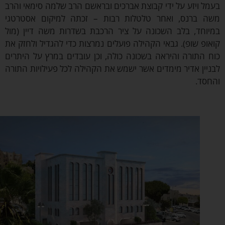
ל ויזע על ידי קבוצת אברכים ובראשם הרב שלמה סימאי והרב
 ברנס, ואחר טלטלות רבות – זכתה למיקום אסטרטגי
וחד, בלב השכונה על ציר הרכבת בשדרות משה דיין (מול
ופ שופ). גבאי הקהילה פועלים נמרצות כדי להגדיל ולחזק את
 התורה והיראה בשכונה כולה, וכן עובדים במרץ על היתרים
יין אדיר מימדים אשר ישמש את הקהילה לכל פעילויות התורה
סד.