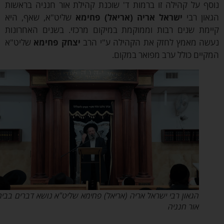
ף על קהילה זו ברמות ד' שוכנת קהילת אור חנניה בראשות
ון רבי
ישראל אריה (אריאל) פחימא
שליט"א, שאף, היא
מת שנים רבות וממוקמת במיקום מרכזי. בשנים האחרונות
ה מאמץ לחזק את הקהילה ע"י הרב
יצחק פחימא
שליט"א
יים כולל ערב מפואר במקום.
הגאון רבי ישראל אריה (אריאל) פחימא שליט"א נושא דברים בביהמ"ד
אור חנניה