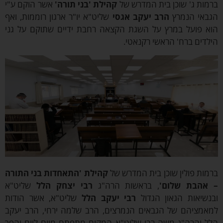
ות ג' שוכן בית המדרש של
קהילת
'בני תורה'
אשר הוקם ע"י
אי הנמרץ
הרב יעקב אגסי
שליט"א יו"ר
ארגון רוממות
, ואף
 פועל במרץ על השגת הקצאה רחבת ידיים שתוקם על גני
דים ברח' הראשי רקנאטי.
ות פולין שוכן בית המדרש של
קהילת 'התאחדות בני התורה
הבת שלום'
, בראשות הרה"ג
רבי יצחק הלל
שליט"א
שיאות הגאון הגדול
רבי יעקב הלל
שליט"א, אשר הודות
מציהם של הגבאים הנמרצים, הרב שלמה ירחי, הרב יעקב
 והרה"ג משה רבי שליט"א המקום מתפתח מיום ליום והפך