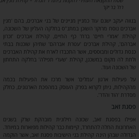
שטח ההקצאה העתידי להקמת ביהמ"ד הגדול – קהילת מנין אברכים
רח' בר יקר
וה יעקב ישנם עוד כמניין מניינים של בני אברכים, בהם 'מנין
כים נוסח מרוקו' השוכן במתנ"ס בחלקה העליון של השכונה,
לת 'אמרי חיים' ברח' כף החיים, קהילת אברכים 'זכרון
הם', קהילת אברכים 'עטרת אברהם' שתיהן שוכנות בבתי
ת גדולים ומבוססים, אשר התכבדו לארח את קהילת האברכים
ת לה מקום במשכנן, קהילת 'שערי תפילה' בחלקה התחתון
השכונה ועוד.
פעילות ארגון 'עמלים' אשר מרכז את הפעילות בכמה
הילות, ניתן לקרוא בפרק העוסק במהפכת הארגונים, כחלק
רת 'הוד והדר'.
ת זאב
לו בפסגת זאב, שכונה חילונית מובהקת שרק בשנים
רונות החלה להתחרד, קיימות כבר קהילות מפוארות במיוחד.
ולה שבהן הינה קהילת בני הישיבות פסגת זאב, אשר הוקמה