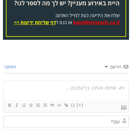
היית באירוע מעניין? יש לך מה לספר לנו?
שלח את הידיעה כעת למייל האדום:
kotel@mizrach.co.il
או כנס ל
דף שליחת ידיעות >>
הירשם
התחבר
{}
[+]
שם*