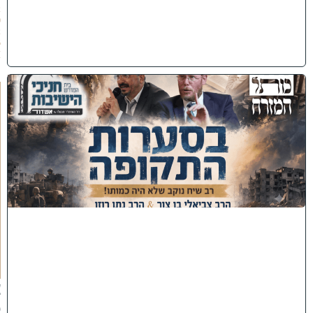
2
0
2
6
)
כ
נ
ס
'
ב
ס
ע
ר
ו
ת
ה
ת
ק
ו
פ
ה
'
צ
פ