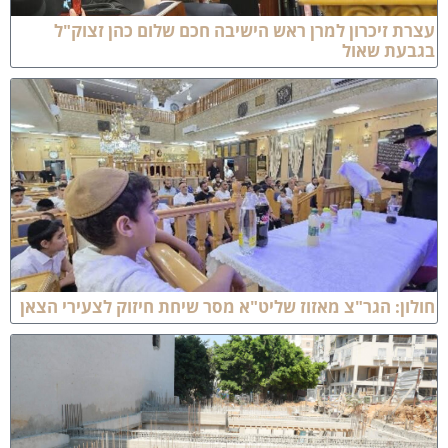
צרת זיכרון למרן ראש הישיבה חכם שלום כהן זצוק"ל
גבעת שאול
ולון: הגר"צ מאזוז שליט"א מסר שיחת חיזוק לצעירי הצאן