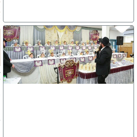
0
2
6
)
ו
ה
ע
ר
ב
נ
א
ב
ס
נ
י
ף
'
ע
מ