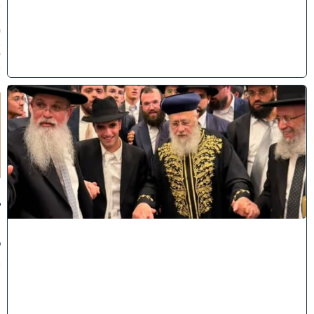
/
2
0
2
6
)
ק
וֹ
ל
חָ
תָ
ן
:
ג
ד
ו
ל
י
ה
ת