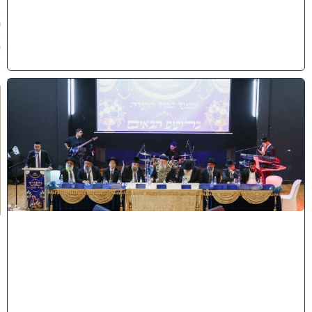
/
2
0
2
6
)
י
ב
נ
ה
ו
ח
כ
מ
י
ה
:
מ
ר
ן
ה
ר