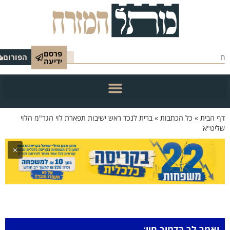
פרסם
הפורום
ידיעה
 הבית
»
כל הכתבות
»
ברית לנכד ראש ישיבות תפארת לוי הגר"מ הלוי
יט"א
×
וָאֹמַר לָךְ בְּדָמַיִךְ חֲיִי: