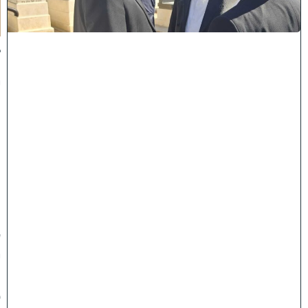
ו
ת
:
ב
נ
י
מ
ר
ן
ה
ג
ר
"
ע
י
ו
ס