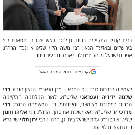
ית קודש התקיימה בבית וגן לנכד ראש ישיבות 'תפארת לוי'
ירושלים ובאלעד הגאון רבי משה הלוי שליט"א ונכד הרה"ג
רים ישראל מנהל ת"ת לבני אברכים בעיר ביתר.
עקבו אחרי כותל המזרח בגוגל
מידה בברכות כובד גיס הסבא – מרן הגאב"ד הגאון הגדול
רבי
למה ידידיה זעפראני
שליט"א. לאור המלחמה התקיימה
ברית במסגרת מצומצת, והשתתפו בני המשפחה הרה"ג
רבי
רדכי זר
שליט"א ראש ישיבת אחיסמך, הרה"ג רבי
אליהו וחנון
יט"א רב ור"כ עדת ישראל בית וגן, הרה"ג רבי
ירון הלוי
שליט"א
מ תפארת לוי ועוד.