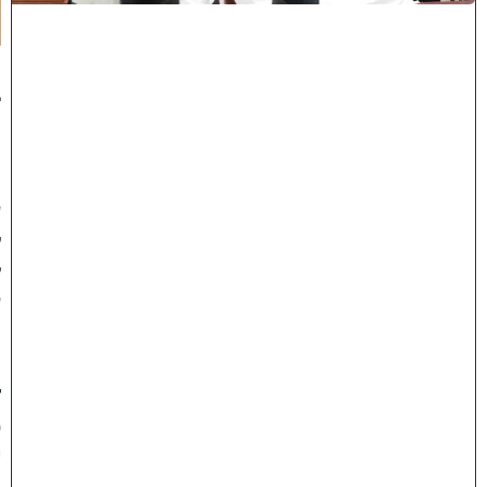
א
:
נ
ב
ח
נ
ו
ע
ל
ק
ע
"
ו
ד
פ
י
ם