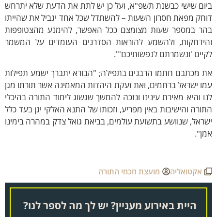
ום שישי כבשנת תשפ"א, ועל כן יש לתת את הדעת שלא יתרחש
חק מפאת חסרון השעות – להשתדל שכל אחד יגביל את שהייתו
הר במספר שעות מצומצם ככל האפשר, להימנע מהצטופפות
הידחקות, ולהשמע להוראות הסדרנים העומדים על המשמר
יים 'ונשמרתם לנפשותיכם'".
ת מכתבם חתמו הרבנים בתפילה; "הבורא יתברך ישמע תפילות
ו ישראל ברחמים, ואת זעקת היהדות המאמינה אשר תורתו מגן
ו והיא מאירת עינינו ונזכה להמשך שגשוג לימוד התורה בהיכלי
ורה והישיבות באין מפריע, וזכותו של התנא האלקי יגן בעד כלל
ראל, שנוושע בתשועת עולמים, בביאת גואל צדק במהרה בימינו
ן".
אקטואליה
מועצת חכמי התורה
היית באירוע מעניין? יש לך מה לספר לנו?