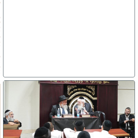
פ
״
ו
(
0
3
/
0
8
/
2
0
2
6
)
ק
נ
י
י
ן
ב
ב
א
ב
ת
ר