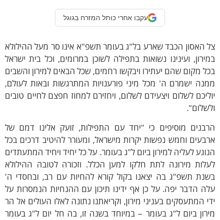
עקבו אחרי כותל המזרח בגוגל
 האסון הכבד שארע בל"ג בעומר תשפ"א אינו סר מעל ההילולא
ירון, ועינינו נשואות בתפילה לשוכן במרומים, וכל בית ישראל
ל מקום שהם יעתירו ויבקשו רחמים, שכל הבאים למירון והשבים
נה ישמרם ה' מכל מיני פורענויות המתרגשות ובאות לעולם,
ליכם לשלום ויצעידם לשלום, ויחזירם למחוז חפצם לחיים טובים
שלום".
רבנים מוסיפים כי "יחד עם התפילות, זועק אלינו דמם של
בעים וחמש נפשות יקרות מישראל, ומעורר להיטיב דרכים בכל
וגע לעליה למירון ביום ל"ג בעומר. על כל יחיד ויחיד המתעתדים
עלות מירונה לתת חלקו למען הכלל. וזכורה לטובה ההילולא
שנת תשפ"ג בה יצאנו בקול קורא להחיות עם רב, ובחסדי ה'
ה הדבר יפה. על כן אף ידינו תיכון עם ההנחיות הנמסרות על
י המתעסקים בעניני מירון, וקריאתנו נתונה לאלו העולים אל הר
רון ביום ל"ג בעומר – במיוחד בשנה זו, בה חל יום ל"ג בעומר