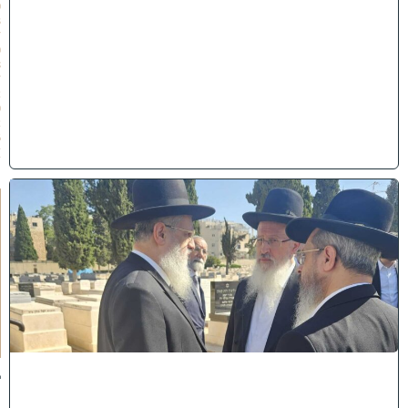
0
3
/
0
8
/
2
0
2
6
)
א
מ
ה
ש
ל
מ
ל
כ
ו
ת
:
ב
נ