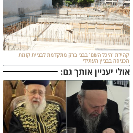
הילת 'היכל השם' בבני ברק מתקדמת לבניית קומת
כניסה בבניין העתידי
ולי יעניין אותך גם:
כ
ב
ו
ד
ח
כ
מ
י
ם
י