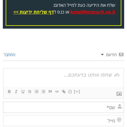
שלח את הידיעה כעת למייל האדום:
kotel@mizrach.co.il
או כנס ל
דף שליחת ידיעות >>
הירשם
התחבר
{}
[+]
שם*
מייל