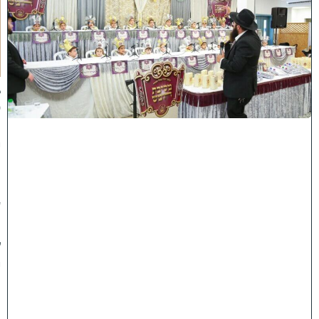
ה
ע
ר
ב
נ
א
ב
ס
נ
י
ף
'
ע
מ
ל
י
ה
ת