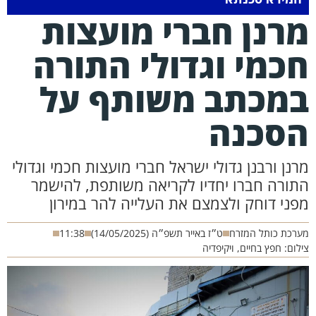
רנן חברי מועצות
כמי וגדולי התורה
מכתב משותף על
סכנה
רנן ורבנן גדולי ישראל חברי מועצות חכמי וגדולי
תורה חברו יחדיו לקריאה משותפת, להישמר
פני דוחק ולצמצם את העלייה להר במירון
רכת כותל המזרח
ט״ז באייר תשפ״ה (14/05/2025)
11:38
לום: חפץ בחיים, ויקיפדיה