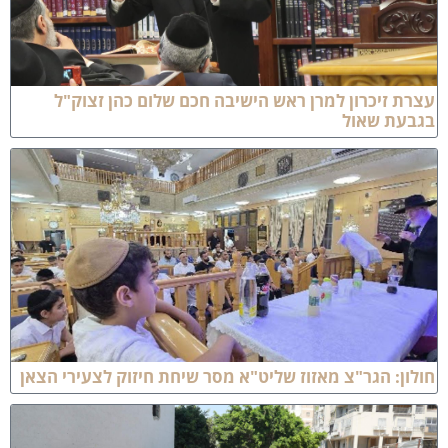
צרת זיכרון למרן ראש הישיבה חכם שלום כהן זצוק"ל
גבעת שאול
ולון: הגר"צ מאזוז שליט"א מסר שיחת חיזוק לצעירי הצאן