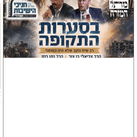
כ
נ
ס
'
ב
ס
ע
ר
ו
ת
ה
ת
ק
ו
פ
ה
'
צ
פ
ו
:
ר
ב