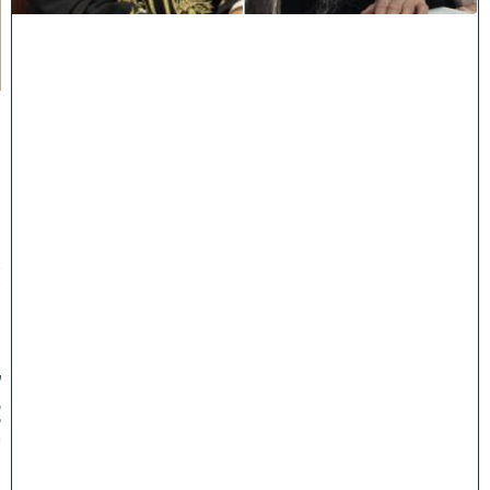
נ
ח
ל
ו
:
מ
ר
ן
ה
ר
א
ש
ו
ן
ל
צ
י
ו