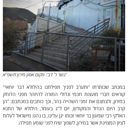
'גשר ר' דב': מקום אסון מירון תשפ''א
מכתב שכותרתו "ותערב לפניך תפילתנו בהילולא דבר יוחאי"
ראים חברי מועצות חכמי וגדולי התורה להיזהר מפני הדוחק
ירון, ולצמצם את זמני השהייה בהר, וכך כותבים במכתבם: "הן
רב היום הגדול והמקודש, יום ל"ג בעומר, הילולא של התנא
לקי רבי שמעון בר יוחאי זכותו יגן עלינו, בו נהגו מישראל לעלות
יון המצוינת אשר במירון, לשפוך שיח לפני שומע תפילה.