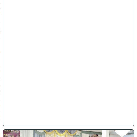
5
4
י
״
ט
ב
א
ב
ת
ש
פ
״
ו
(
0
2
/
0
8
/
2
0
2
6
)
ו