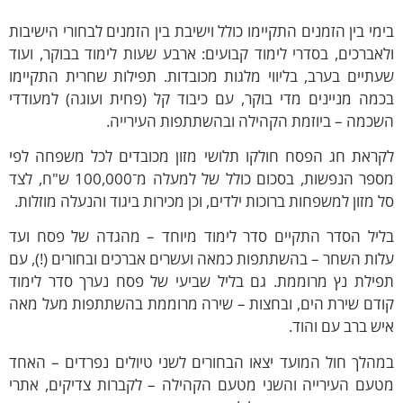
מי בין הזמנים התקיימו כולל וישיבת בין הזמנים לבחורי הישיבות
אברכים, בסדרי לימוד קבועים: ארבע שעות לימוד בבוקר, ועוד
תיים בערב, בליווי מלגות מכובדות. תפילות שחרית התקיימו
מה מניינים מדי בוקר, עם כיבוד קל (פחית ועוגה) למעודדי
שכמה – ביוזמת הקהילה ובהשתתפות העירייה.
קראת חג הפסח חולקו תלושי מזון מכובדים לכל משפחה לפי
מספר הנפשות, בסכום כולל של למעלה מ־100,000 ש"ח, לצד
 מזון למשפחות ברוכות ילדים, וכן מכירות ביגוד והנעלה מוזלות.
ליל הסדר התקיים סדר לימוד מיוחד – מהגדה של פסח ועד
ות השחר – בהשתתפות כמאה ועשרים אברכים ובחורים (!), עם
פילת נץ מרוממת. גם בליל שביעי של פסח נערך סדר לימוד
ודם שירת הים, ובחצות – שירה מרוממת בהשתתפות מעל מאה
ש ברב עם והוד.
הלך חול המועד יצאו הבחורים לשני טיולים נפרדים – האחד
טעם העירייה והשני מטעם הקהילה – לקברות צדיקים, אתרי