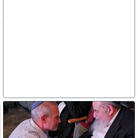
א
ב
ת
ש
פ
״
ו
(
3
0
/
0
7
/
2
0
2
6
)
ו
ר
א
ו
כ
י
ש