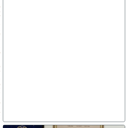
:
0
5
י
״
ז
ב
א
ב
ת
ש
פ
״
ו
(
3
1
/
0
7
/
2
0
2
6
)