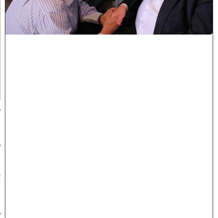
ם
ה
'
נ
ק
ר
א
ע
ל
י
ך
:
ב
מ
ה
ל
ך
פ
א
נ
ל