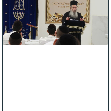
ח
י
ז
ו
ק
ו
ה
ת
ע
ו
ר
ר
ו
ת
ה
ג
ר
"
נ
ב
ן
ש