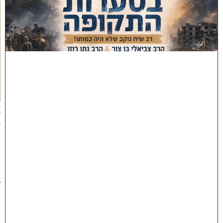
ס
ע
ר
ו
ת
ה
ת
ק
ו
פ
ה
'
צ
פ
ו
:
ר
ב
ש
י
ח