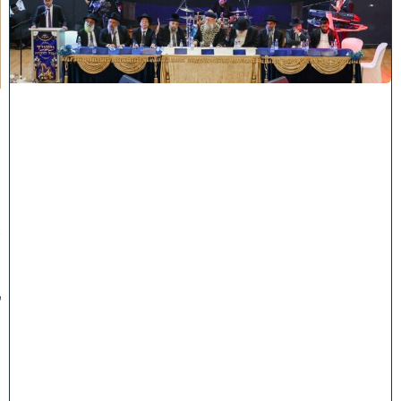
ח
כ
מ
י
ה
:
מ
ר
ן
ה
ר
א
ש
"
ל
ה
ש
ת