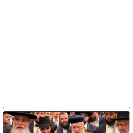
״
ז
ב
א
ב
ת
ש
פ
״
ו
(
3
1
/
0
7
/
2
0
2
6
)
ק
וֹ
ל
חָ