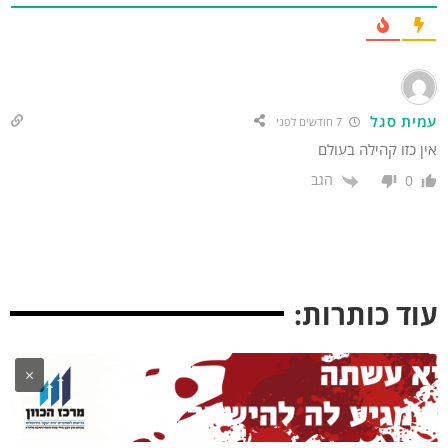
מית סגל
7 חודשים לפני
ן כזו קהילה בעולם
הגב
0
וד כותרות:
×