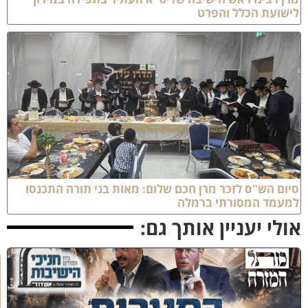
ישועת הכלל והפרט
יום הש"ס לזכר מרן חכם שלום: מאות בני תורה התכנסו
מעמד המסורתי ברמלה
ולי יעניין אותך גם:
כ
נ
ס
'
ב