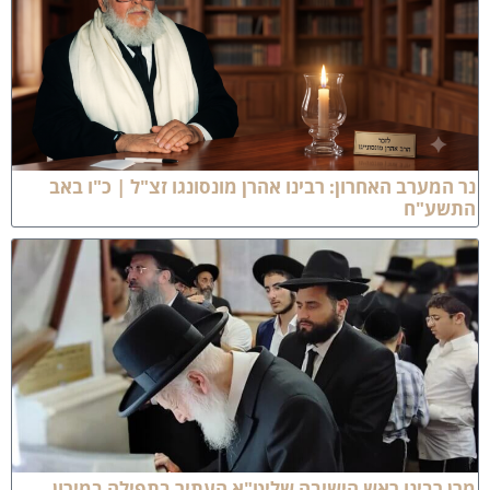
ר המערב האחרון: רבינו אהרן מונסונגו זצ"ל | כ"ו באב
תשע"ח
רן רבינו ראש הישיבה שליט"א העתיר בתפילה במירון