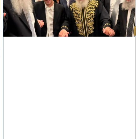
תָ
ן
:
ג
ד
ו
ל
י
ה
ת
ו
ר
ה
ה
ש
ת
ת