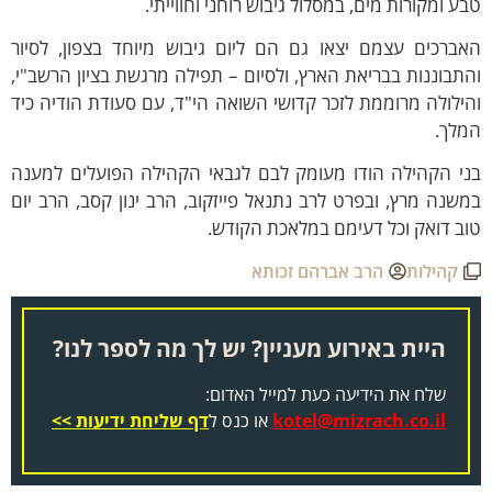
ע ומקורות מים, במסלול גיבוש רוחני וחווייתי.
אברכים עצמם יצאו גם הם ליום גיבוש מיוחד בצפון, לסיור
תבוננות בבריאת הארץ, ולסיום – תפילה מרגשת בציון הרשב"י,
ילולה מרוממת לזכר קדושי השואה הי"ד, עם סעודת הודיה כיד
מלך.
ני הקהילה הודו מעומק לבם לגבאי הקהילה הפועלים למענה
שנה מרץ, ובפרט לרב נתנאל פייזקוב, הרב ינון קסב, הרב יום
ב דואק וכל דעימם במלאכת הקודש.
קהילות
הרב אברהם זכותא
היית באירוע מעניין? יש לך מה לספר לנו?
שלח את הידיעה כעת למייל האדום:
kotel@mizrach.co.il
או כנס ל
דף שליחת ידיעות >>