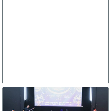
ז
ב
א
ב
ת
ש
פ
״
ו
(
3
1
/
0
7
/
2
0
2
6
)
י
ב
נ
ה
ו