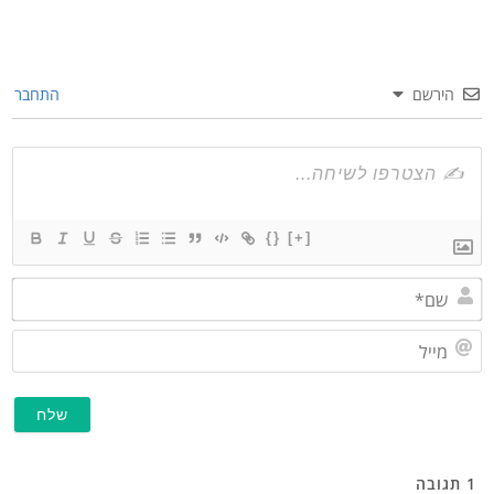
הירשם
התחבר
{}
[+]
שם*
מייל
תגובה