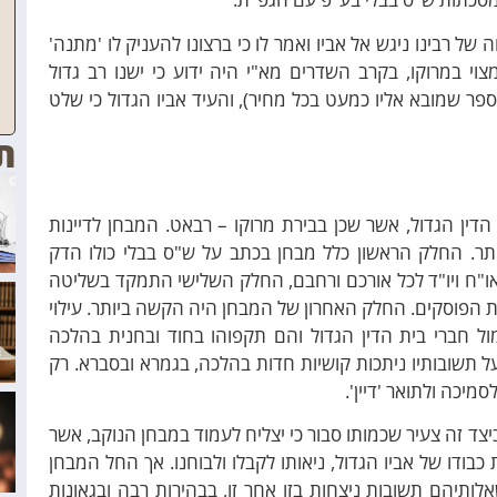
 של רבינו ניגש אל אביו ואמר לו כי ברצונו להעניק לו 'מתנה'
 במרוקו, בקרב השדרים מא"י היה ידוע כי ישנו רב גדול
ר שמובא אליו כמעט בכל מחיר), והעיד אביו הגדול כי שלט
ת
 הדין הגדול, אשר שכן בבירת מרוקו – רבאט. המבחן לדיינות
תר. החלק הראשון כלל מבחן בכתב על ש"ס בבלי כולו הדק
ו"ח ויו"ד לכל אורכם ורחבם, החלק השלישי התמקד בשליטה
 הפוסקים. החלק האחרון של המבחן היה הקשה ביותר. עילוי
 חברי בית הדין הגדול והם תקפוהו בחוד ובחנית בהלכה
 תשובותיו ניתכות קושיות חדות בהלכה, בגמרא ובסברא. רק
מיכה ולתואר 'דיין'.
כיצד זה צעיר שכמותו סבור כי יצליח לעמוד במבחן הנוקב, אשר
בודו של אביו הגדול, ניאותו לקבלו ולבוחנו. אך החל המבחן
ותיהם תשובות ניצחות בזו אחר זו, בבהירות רבה ובגאונות