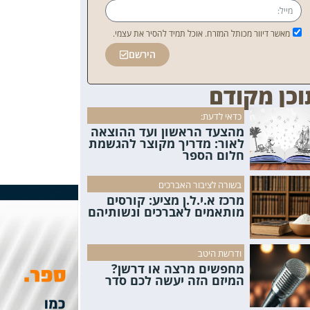
מאשר דיוור מכותל המזרח. אוכל תמיד להסיר את עצמי.
הירשם
וכן מקודם
כדאי לדעת:
מהצעד הראשון ועד ההוצאה
לאור: מדריך מקוצר להגשמת
חלום הספר
בשורה לציבור האברכים
מרכז א.י.ל.ן מציע: קורסים
מותאמים לאברכים ונשותיהם
ודרשת היטב
מחפשים מרצה או דרשן?
המיזם הזה יעשה לכם סדר