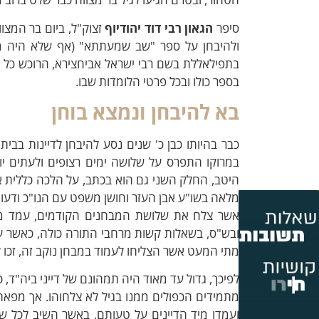
סיפר
הגאון רבי דוד יהודיוף
זצוק"ל, ביום בר המצווה
ולהיבחן על ספר "שב שמעתתא" (אף שלא היה מצוי
בתפילאללת בשם רבי ישראל אביחצירא, הרוכש כל ספ
בספר כולו ובכל פרטי הלומדות שבו.
בא להיבחן ונמצא בוחן
כבר בהיותו כבן כ' שנים נסע להיבחן לדיינות בבית
במרוקו התפרס על שלושה ימים רצופים ולעתים יו
היטב, החלק השני גם הוא בכתב, על הלכה כללית א
מלאה בשו"ע אבן העזר וחושן משפט עם הנו"כ ודעות
אשר צלח את שלושת המבחנים הקודמים, עמד מול
ובש"ס, בשאלות קשות מרחבי התורה כולה, כאשר על
מתי המעט אשר הצליחו לעמוד במבחן נוקב זה, זכו לס
לפיכך, גדול עד מאוד היה תמהונם של דייני ביה"ד, 
מתמידים הכפולים ממנו בגיל לא צלחוהו. אך מפאת כ
ועמדו מיד הדיינים על טעותם, באשר השיב לכל שאל