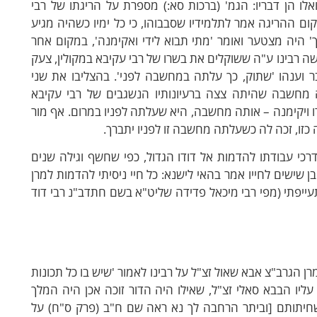
לו הן דבריו: הגמ' (ברכות סא:) מספרת על הריגתו של רבי
קום ההריגה אמר לתלמידיו שסבבוהו, כי כל ימיו כשהיה מגיע
' היה מצטער ואומר 'מתי תבוא לידי ואקימנה', במקום אחר
 רבינו ע"ה ששוקלים את בשרו של רבי עקיבא במקולין, צעק
בר וענהו 'שתוק, כך עלתה במחשבה לפני'. בהצליבו את שני
 מחשבה שהיתה צצה ברעיונותיו הנשגבים של רבי עקיבא
 ויקימנה – אותה מחשבה, היא שעלתה לפניו במרום. אף מור
 כזו, זכה לה כשעלתה מחשבה זו לפניו יתברך.
בדרכי עבודתו להדמות אל דודו הגדול, כפי שחשף וגילה שנים
 שישים לחייו אמר בהאי לישנא: כל חיי ניסיתי להדמות למרן
תעייפתי (מפי רבי מיכאל פדידה שליט"א בשם חתדב"נ רבי דוד
ג עמ' 63) הביא שהתבטא מרן הגרב"צ אבא שאול זצ"ל על רבינו לאמור 'שיש בו כל תכונות
עליו הבבא סאלי זצ"ל, שאילו היה הדור זוכה אכן היה המלך
בשחיתותם [וביתר הרחבה לך נא ראה שם ח"ב (פרק ס"ח) על