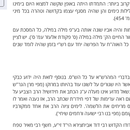
קרוב ביותר: התמדתו היתה באופן שקשה למצוא היום בימינו
לות כימים והן שהיה מסגף עצמו בקדושה וטהרה בכל מיני
4).
מות והיה אביו שונה אותה בע"פ מילה במילה, כל המסכת עם
 החיים הק' מילה במילה (ס' פקודת אלעזר עמ' ס'). יש לציין
כל האוה"ח על הפרשה יחד עם רש"י בזמן שהיה לומד שנים
בדברי המהרש"א על כל הש"ס. בנוסף לזאת היה ידוע כבקי
שר היו שגורים על לשונו עוד בהיותו במרוקו (מפי מרן הגר"ש
 נשאל מדוע אינו מעלה ע"ג הכתב את חידושיו? הרב הצביע על
 ראה ערימות של דפי חידו"ת שכתב הרב, אז נענה ואמר לו
"ס מריחים את הלשמה'. לימים ציוה הרב את אחד ממקורביו
מם (מפי בנו רבי ישועה ורחמים שיחי').
דו הקדוש רבי דוד אביחצירא הי"ד זי"ע, חשף רבי מאיר טפח