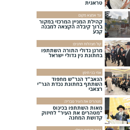
טראגית
עד אמצא מקום
קהילת המניין המרכזי במקור
ברוך קיבלה הקצאה למבנה
קבע
קול מצהלות חתנים:
מרנן גדולי התורה השתתפו
בחתונת נין גדולי ישראל
אחי בני תימן:
הגאב"ד הגר"ש מחפוד
השתתף בחתונת נכדת הגר"י
רצאבי
מטהרים את העיר טבריה:
מאות השתתפו בכינוס
"מטהרים את העיר" לחיזוק
קדושת המחנה
כבוד חכמים ינחלו: