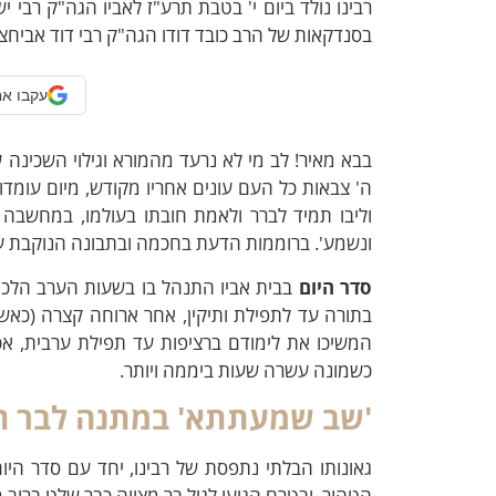
רבינו נולד ביום י' בטבת תרע"ז לאביו הגה"ק
רבי י
בסנדקאות של הרב כובד דודו הגה"ק רבי דוד אביחצי
עקבו אח
בבא מאיר! לב מי לא נרעד מהמורא וגילוי השכינה
ה' צבאות כל העם עונים אחריו מקודש, מיום עומדו 
וליבו תמיד לברר ולאמת חובתו בעולמו, במחשבה די
ונשמע'. ברוממות הדעת בחכמה ובתבונה הנוקבת עד הש
סדר היום
בבית אביו התנהל בו בשעות הערב הלכו ל
בתורה עד לתפילת ותיקין, אחר ארוחה קצרה (כאשר
המשיכו את לימודם ברציפות עד תפילת ערבית, אכלו
כשמונה עשרה שעות ביממה ויותר.
'שב שמעתתא' במתנה לבר ה
גאונותו הבלתי נתפסת של רבינו, יחד עם סדר היום
הטהור, ובטרם הגיעו לגיל בר מצווה כבר שלט ברוב