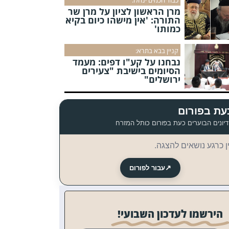
מרן הראשון לציון על מרן שר
התורה: 'אין מישהו כיום בקיא
כמותו'
קניין בבא בתרא:
נבחנו על קע"ו דפים: מעמד
הסיומים בישיבת "צעירים
ירושלים"
עת בפורום
יונים הבוערים כעת בפורום כותל המזרח
ן כרגע נושאים להצגה.
↗
עבור לפורום
הירשמו לעדכון השבועי!