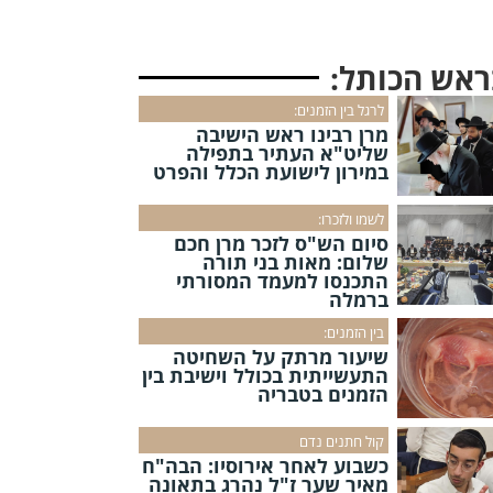
ראש הכותל:
לרגל בין הזמנים:
מרן רבינו ראש הישיבה
שליט"א העתיר בתפילה
במירון לישועת הכלל והפרט
לשמו ולזכרו:
סיום הש"ס לזכר מרן חכם
שלום: מאות בני תורה
התכנסו למעמד המסורתי
ברמלה
בין הזמנים:
שיעור מרתק על השחיטה
התעשייתית בכולל וישיבת בין
הזמנים בטבריה
קול חתנים נדם
כשבוע לאחר אירוסיו: הבה"ח
מאיר שער ז"ל נהרג בתאונה