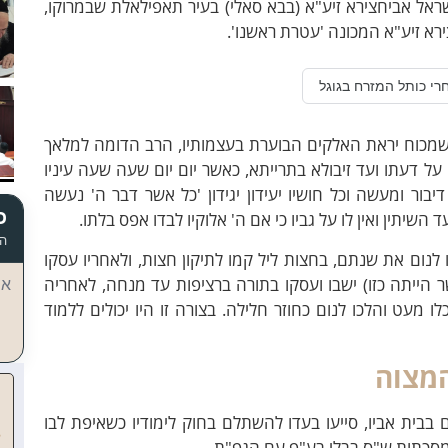
שראל אביחצירא
זיע"א (בבא סאלי) בעיר תאפילאלת שבמרוקו,
רא זיע"א המכונה 'עטרת ראשנו'.
רי כותל המזרח בגוגל
 שמכוח יראת האלקים הבוערת בעצמותיו, הרב הדומה למלאך
על דעתו ועד זיבולא בתרייתא, כאשר יום יום שעה שעה עיניו
בור ומעשה וכל חושיו יעידון יגידון 'כל אשר דבר ה' נעשה
כ
יתין ואין לו על גביו כי אם ה' אלוקיו לבדו אפס בלתו.
הד
נום את שנתם, בחצות ליל קמו לתיקון חצות, ולאחריו עסקו
 הייתה כזו) ישבו ועסקו בתורה ברציפות עד מנחה, לאחריה
אי
 מעט והלכו לנום כחוזר חלילה. בצורה זו היו יכולים ללמוד
מצוה
 בבית אביו, סייעו בעדו להשתלם בחוק לימודיו כשאיפת לבו
 מסכתות ש"ס בבלי בע"פ עם הגפ"ת.