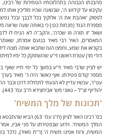
מהבנתו הגבוהה בתהלוכותיו הטמירות של רבינו, וא
עקיבא על קידוש ה', שבשעה שהיו מוליכין אותו למ
לפסוק 'ואהבת את ה' אלוקיך בכל לבבך ובכל נפשך
מספרת הגמ' (מנחות כט:) כי באותה שעה שראה משה
ושאל 'זו תורה וזו שכרה', והקב"ה לא הניח לו לד
המאמרים, האיר רבי מאיר בנועם אמרתו, שאותה
בקוראו את שמע, וחפצו העז שתבוא אותה מצוה לידו
דודי מרן עטרת ראשנו זי"ע שהשתוקק כל ימיו למיתה
יש לציין שרבי מאיר זי"ע במשך כל ימי חייו שאף 
מספר קודם פטירתו. ואף כאשר היה ר' מאיר בערך בן
עט"ר, עכשיו עדיין לא הגעתי לתחילת דרכו וכבר ה
יהודיוף זצ"ל – גאוני מש' אביחצירא ח"ב עמ' 443).
'תכונות של מלך המשיח'
בס' רבינו האור לציון (ח"
המלך המשיח'. וידוע שבפטירתו על פני אביו, אמר 
המשיח, ורוח אפינו משיח ה' (ר"ת מאיר), נלכד 