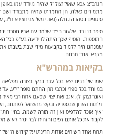
הגרב"צ אבא שאול זצוק"ל שהיה מיודד עמו באופן 
מתמידים כאלה, הן התמדתו שהיה מתבודד ושם לי
סיגופים בטהרה גדולה (גאוני מש' אביחצירא ח"ב, עמ' 54
סיפר בנו רבי אלעזר הי"ד שלמד עם אביו מסכת יב
התוספות. והוסיף שכך היתה לו ידיעה בע"פ בכל האור
שמנהגו היה ללמוד בקביעות מידי שבת בשבתו את 
מקרא ואחד תרגום.
בקיאות במהרש"א
שמו של רבינו יצא בכל עבר כבקי בצורה מפליאה 
במיוחד בכל ספרי וכתבי מרן החתם סופר זי"ע, עד א
ואזנר זצוק"ל). אגב זאת יצוין שפעם אחת רבי מאיר
דלתות הארון שבספריה ובקש מהשואל לפותחם, ושם
'איך אוכל להדפיס ואין זה תורה לשמה, בחי' חת
לקבור את כל אותם דפים והזהירו לבל יגלה לאיש מקו
תחת אחד השיחים אודות הריגתו על קידוש ה' של דו