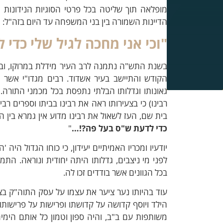
מופלאה תוך שליטה בכל פרטי הסוגיות הנידונות ו
הדיינות השמורה בין בני המשפחה עד היום בזה"ל: "בנ
"וכי אני מחכה לגיל שלי כדי
בשנת התש"ה נתמנה לרב העיר מידלת במרוקו, וב
הקודש והתיישב בעיר אשדוד. רבים מגדו"י אשר 
גאונותו וגדלותו הבלתי נתפסת בכל מכמני התורה. 
רבינו) כי בצעירותו ראה את רבינו בביתו וספרים ר
בית שם, העז לשאול את רבינו מדוע אין גמרא בין הס
כדי לדעת ש"ס בעל פה?!…
"
יודעיו ומכריו האמיתיים יעידון, כי כוחו הגדול ה
לפני מי ניצבים, גדלותו היתה יחודית ונוראה. הת
בכל הגוונים אשר בודדים זכו לה.
עוד בהיותו נער ציער את עצמו על עסק התוה"ק בצע
הילד ויוסף קדושה על קדושתו ופרישות על פרישותו,
משותפות עם ב"ב, והיה ספון וטמון כל אותם הימי