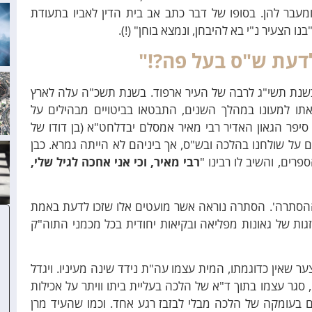
מעבר להן. בסופו של דבר כתב אב בית הדין לאביו בתעודת
ו הצעיר נ"י בא להיבחן, ונמצא בוחן" (!).
 לדעת ש"ס בעל פה?!"
שנת תשי"ג לרבה של העיר ארפוד. בשנת תשכ"ה עלה לארץ
אתו למעונו במהלך השנים, התבטאו בביטויים מבהילים על
סיפר הגאון האדיר רבי מאיר אמסלם יבדלחט"א (בן דודו של
בים על שולחנו בהלכה ובש"ס, אך ביניהם לא הייתה גמרא. כבן
פרים, והשיב לו רבינו "
רבי מאיר, וכי אני אחכה לגיל שלי,
יה 'ההסתרה'. הסתרה נוראה אשר מועטים אלו שזכו לדעת באמת
מזגות של גאונות מפליאה ובקיאות יחודית בכל מכמני התוה"ק
ר שאין כדוגמתו, המית עצמו עה"ת נידד שינה מעיניו. ויגדל
 סגר עצמו בתוך ד"א של הלכה בעליית ביתו וויתר על אכילות
ם בעומקה של הלכה מבלי לבזבז רגע אחד. וכמו שהעיד מרן