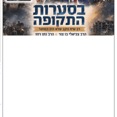
ס
'
ב
ס
ע
ר
ו
ת
ה
ת
ק
ו
פ
ה
'
צ
פ
ו
:
ר
ב
ש
י