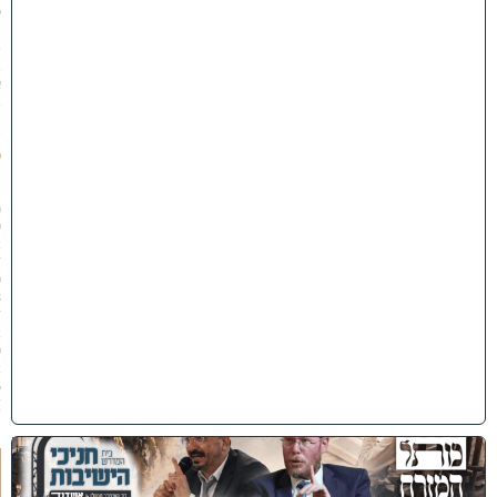
י
״
ט
ב
א
ב
ת
ש
פ
״
ו
(
0
2
/
0
8
/
2
0
2
6
)
כ
נ