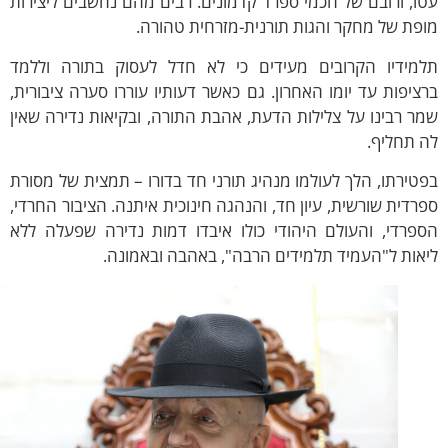
, ורובם של חכמי ספרד קדמונים. רבים מהם נחשבים ליצירות
ת של מחקר והגות תורנית-מזרחית טהורה.
ידיו הקרובים מעידים כי לא חדל לעסוק בתורה וללמד
יפות עד יומו האחרון. גם כאשר דעותיו עוררו סערה ציבורית,
 רבינו על צלילות הדעת, אהבת התורה, ובקיאות נדירה שאין
תחליף.
ירתו, הלך לעולמו מנהיג תורני חד בדורו – תמצית של מסורת
דית שורשית, עיון חד, והנהגה חינוכית איתנה. הציבור החרדי,
רדי, והעולם היהודי כולו איבדו דמות נדירה שפעלה ללא
ות ל"העמיד תלמידים הרבה", באהבה ובאמונה.