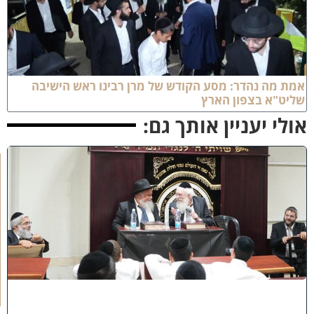
 מה נהדר: מסע הקודש של מרן רבינו ראש הישיבה
יט"א בצפון הארץ
לי יעניין אותך גם:
ק
נ
י
י
ן
ב
ב
א
ב
ת
ר
א
: