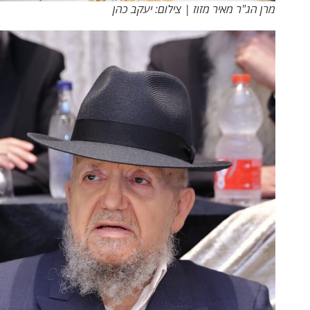
מרן הג"ר מאיר מזוז | צילום: יעקב כהן