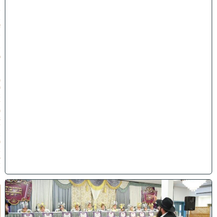
״
ט
ב
א
ב
ת
ש
פ
״
ו
(
0
2
/
0
8
/
2
0
2
6
)
ו
ה
ע
ר