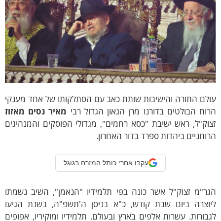
ם התורה והישיבות שותת כאב עם הסתלקותו של אחד מענקי
ח הבולטים בדורנו מרן הגאון הגדול רבי
מאיר נסים מאזוז
ק"ל, ראש ישיבת "כסא רחמים", מגדולי הפוסקים והמנהיגים
חניים ביהדות ספרד בדור האחרון.
עקבו אחרי כותל המזרח בגוגל
"מ זצוק"ל אשר כונה בפי תלמידיו "הנאמן", השיב נשמתו
צרה ביום שבת קודש, כ"א בניסן ה'תשפ"ה, בשנת הגיעו
ורות. עשרות אלפים בארץ ובעולם, תלמידיו ומוקיריו, אפופים