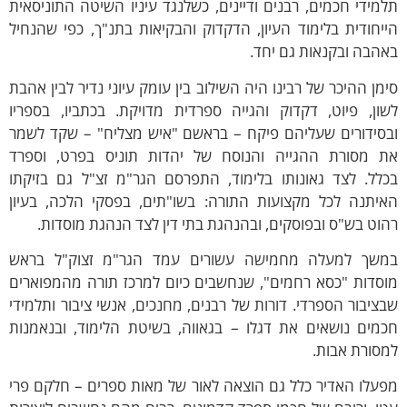
ידי חכמים, רבנים ודיינים, כשלנגד עיניו השיטה התוניסאית
חודית בלימוד העיון, הדקדוק והבקיאות בתנ"ך, כפי שהנחיל
בה ובקנאות גם יחד.
ן ההיכר של רבינו היה השילוב בין עומק עיוני נדיר לבין אהבת
ן, פיוט, דקדוק והגייה ספרדית מדויקת. בכתביו, בספריו
ידורים שעליהם פיקח – בראשם "איש מצליח" – שקד לשמר
מסורת ההגייה והנוסח של יהדות תוניס בפרט, וספרד
ל. לצד גאונותו בלימוד, התפרסם הגר"מ זצ"ל גם בזיקתו
תנה לכל מקצועות התורה: בשו"תים, בפסקי הלכה, בעיון
ט בש"ס ובפוסקים, ובהנהגת בתי דין לצד הנהגת מוסדות.
ך למעלה מחמישה עשורים עמד הגר"מ זצוק"ל בראש
דות "כסא רחמים", שנחשבים כיום למרכז תורה מהמפוארים
יבור הספרדי. דורות של רבנים, מחנכים, אנשי ציבור ותלמידי
ים נושאים את דגלו – בגאווה, בשיטת הלימוד, ובנאמנות
ורת אבות.
לו האדיר כלל גם הוצאה לאור של מאות ספרים – חלקם פרי