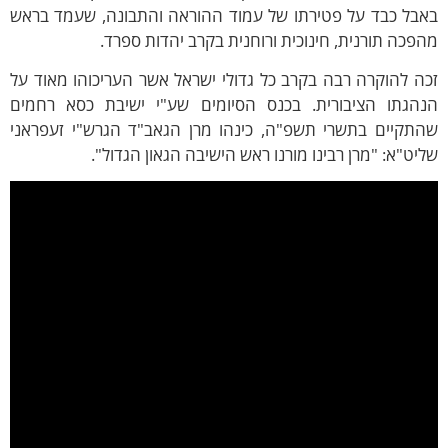
ל כבד על פטירתו של עמוד ההוראה והתבונה, שעמד בראש
כה תורנית, חינוכית ורוחנית בקרב יהדות ספרד.
 להוקרה רבה בקרב כל גדולי ישראל אשר העריכוהו מאוד על
גתו הציבורית. בכנס הסיומים שע"י ישיבת כסא רחמים
קיים בתשרי תשפ"ה, כינהו מרן הגאב"ד הגרש"י זעפראני
ט"א: "מרן רבינו מורנו ראש הישיבה הגאון הגדול".