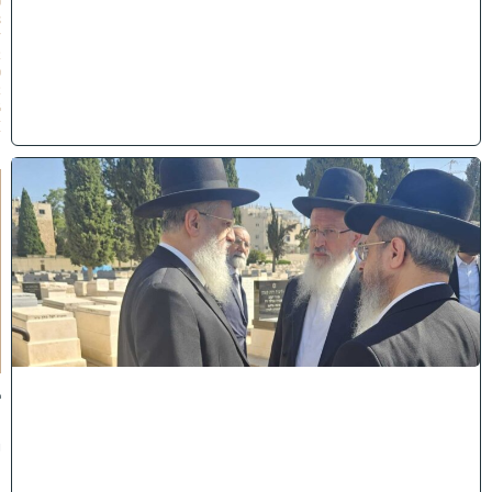
0
8
/
2
0
2
6
)
א
מ
ה
ש
ל
מ
ל
כ
ו
ת
:
ב
נ
י
מ