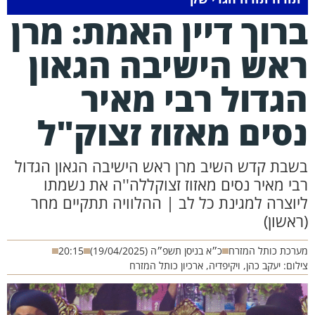
רוך דיין האמת: מרן
אש הישיבה הגאון
גדול רבי מאיר
סים מאזוז זצוק"ל
בת קדש השיב מרן ראש הישיבה הגאון הגדול
 מאיר נסים מאזוז זצוקללה''ה את נשמתו
צרה למגינת כל לב | ההלוויה תתקיים מחר
שון)
כת כותל המזרח
כ״א בניסן תשפ״ה (19/04/2025)
20:15
ם: יעקב כהן, ויקיפדיה, ארכיון כותל המזרח