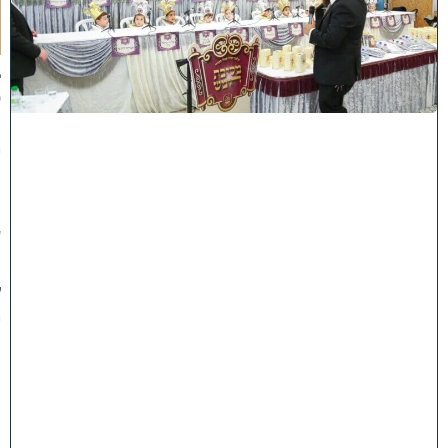
ב
נ
א
ב
ס
נ
י
ף
'
ע
מ
ל
י
ה
ת
ו
ר