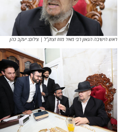
ראש הישיבה הגאון רבי מאיר מזוז זצוק"ל | צילום: יעקב כהן