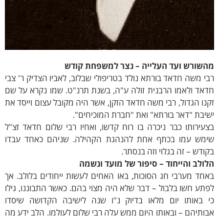
השורש ועד העלייה – נצר למשפחת קודש
י משה חדאד בורתא נולד בטריפולי שבלוב, לאביו הצדיק ר' צבי
אד ולאמו הרבנית זולה ע"ה, בשנת תרנ"ט. שמו נקרא על שם
נו הגדול, רבי משה חדאד הזקן, אשר היה מקובל עצום וייסד את
יבת "דאר בורתא" ואת "חברת המוכיחים".
עירותו כבר ניכרה בו רוח קדשו, ואחיו רבי שלום חדאד זצ"ל
ימש עמו בכתף אחת להנהגת הקהילה. שניהם כאחד עבדו
ודש – זה בגלוי וזה בנסתר.
ולב והייחוד – סיפור של מועד ונשמה
חד מערבי חג הסוכות, באו האחים לעשות ייחודים בלולב. אך
תע חשו בלבול – דבר שלא היה מצוי בהם. כאשר התבוננו, גילו
י באותו יום מלאו בדיוק נ"ו שנה לישיבה הקדושה שיסדו
ותיהם – ובאותו היום ממש עלה רבי שלום לעולמו. הלב ידע מה