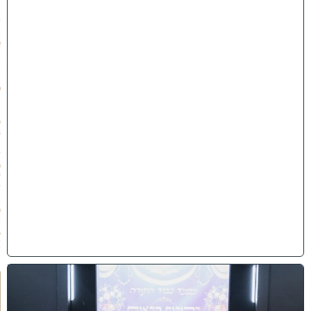
״
ז
ב
א
ב
ת
ש
פ
״
ו
(
3
1
/
0
7
/
2
0
2
6
)
י
ב
נ