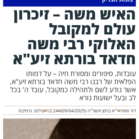
איש משה – זיכרון
ולם למקובל
אלוקי רבי משה
דאד בורתא זיע"א
ובדות, סיפורים ומסורת חיה – על דמותו
פלאית של רבנו רבי משה חדאד בורתא זיע"א,
שר נודע לשם ולתהילה כמקובל, עובד ה' בכל
ב ובעל ישועות נורא
ד סופר
י״א בניסן תשפ״ה (09/04/2025)
12:24
צילום: גרפיק'ס