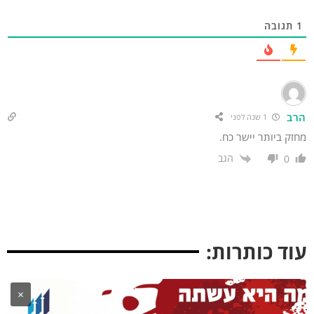
תגובה
רב
1 שנה לפני
זק ביותר יישר כח.
הגב
0
וד כותרות:
×