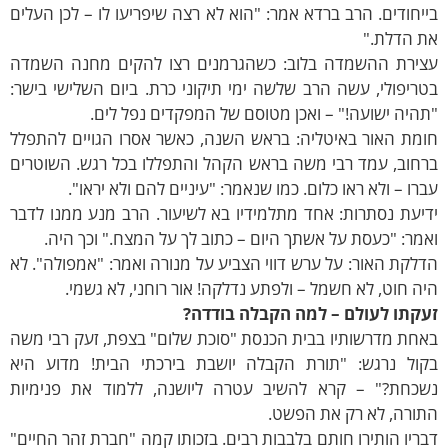
יחודים. הרב ברדא אמר: "הוא לא רצה שיפריעו לו – לכן העלים
ת הדלת."
צירת ההשמדה בלוב: כשהגרמנים רצו להקים מחנה השמדה
ריפולי, עשה הרב שלשה ימי תיקוני כרת. ביום השלישי בישר:
היה ישועה!" – ואכן מטוסם של המפקדים נפל לים.
ומת האור באיטליה: בראש השנה, כאשר אסרו הגויים להתפלל
רחוב, עמד רבי משה בראש הקהל והתפללו בכל רגש. השוטרים
רו – ולא ראו כלום. כמו שנאמר: "עיניים להם ולא יראו".
יעת נסתרות: אחד מתלמידיו בא לשיעור. הרב מנע ממנו לדבר
מר: "כעסת על אשתך היום – כתוב לך על המצח." וכך היה.
לקת האור: על ערש דווי הצביע על מנורה ואמר: "אמפולה". לא
ה חוט, לא חשמל – ולפתע נדלקה! אור רוחני, לא גשמי.
עקתו לעולם – למה הקבלה בודדה?
חת מדרשותיו בבית הכנסת "סוכת שלום" בצפת, זעק רבי משה
קול נרגש: "תורת הקבלה יושבת בירכתי הבית! מדוע היא
שכחת?" – קרא להשיב עטרה ליושנה, ללמוד את פנימיות
תורה, לא רק את הפשט.
ריו הותירו חותם בלבבות רבים. בזכותו קמה "חברת זהר החיים"