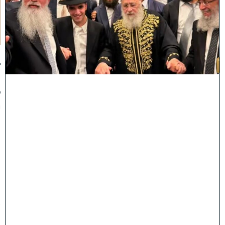
ל
חָ
תָ
ן
:
ג
ד
ו
ל
י
ה
ת
ו
ר
ה
ה
ש
ת