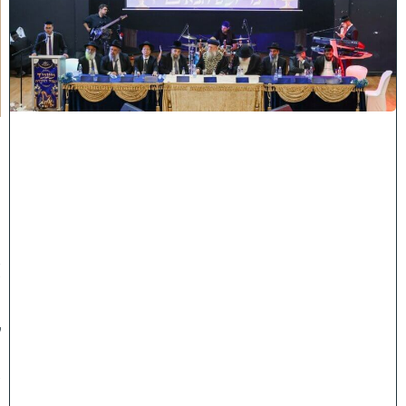
ה
ו
ח
כ
מ
י
ה
:
מ
ר
ן
ה
ר
א
ש
"
ל
ה
ש