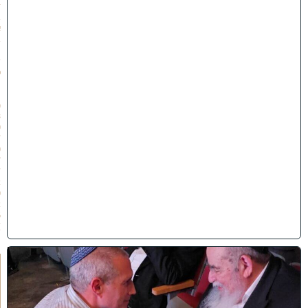
ז
ב
א
ב
ת
ש
פ
״
ו
(
3
0
/
0
7
/
2
0
2
6
)
ו
ר
א
ו
כ