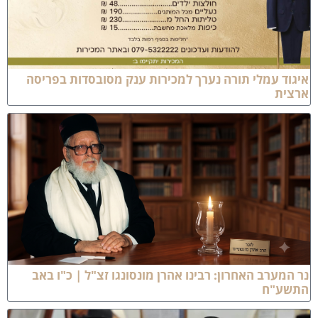
יגוד עמלי תורה נערך למכירות ענק מסובסדות בפריסה
רצית
ר המערב האחרון: רבינו אהרן מונסונגו זצ"ל | כ"ו באב
תשע"ח