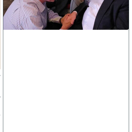
י
ש
ם
ה
'
נ
ק
ר
א
ע
ל
י
ך
:
ב
מ
ה
ל
ך
פ
א
נ