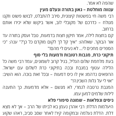
הפה לא אמר.
ווה מוחלטת – גאון בתורה ונעלם מעין
י משה חי בפשטות קיצונית, סירב להתבלט, לבושו פשוט וזקנו
גולח – כדרכם של מקובלי לוב, אשר ביקשו שלא יכירו אותם
חוב.
 בחצות לילה, אמר תיקון חצות בדמעות, טבל ועסק בתורה עד
ר הבוקר. שאלוהו: "איך קל לך לקום מוקדם כל כך?" ענה: "כי
פרים מחכים לי… לא נעים לי מהם!"
קוני כרת, מגבות רטובות ודמעות בלי סוף
ת מלחמת שלום הגליל, בגיל קרוב לשמונים, עמד רבי משה כל
לילה עטוף במגבת ובכה בתיקוני כרת לשלום עם ישראל.
ופאים נדהמו: אין לו כיס דמעות – ובכל זאת בוכה. הוא השיב:
וי לי על גלות השכינה!"
מגבת נרטבה לגמרי, לא מגשם – אלא מדמעות. כך התענה
לות שלמים למען עמו.
סים ונפלאות – שמונה סיפורי פלא
עלמות הדלת: רבי אהרן נעמן בא לביתו של הרב – אך לא מצא
לת. הדלת נעלמה ובמקומה קיר! לאחר שסב סביב, ראהו שקוע