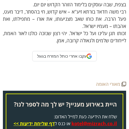
פת, שבה עוסקים בלימוד הזוהר הקדוש יום יום.
י משה חדאד בורתא זיע"א – איש קדוש, חי בהסתר, דיבר מעט,
ל הרבה. את כוחו שאב מצניעותו, את אורו – מתפילתו, ואת
בתו – מעמיו ישראל.
ותו תגן עלינו ועל כל ישראל. יהי רצון שנזכה כולנו לאור האמת,
יחודים שלמים ולגאולה קרובה, אמן.
עקבו אחרי כותל המזרח בגוגל
מאורי האומה
היית באירוע מעניין? יש לך מה לספר לנו?
שלח את הידיעה כעת למייל האדום:
kotel@mizrach.co.il
או כנס ל
דף שליחת ידיעות >>