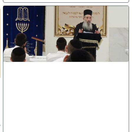
ח
י
ז
ו
ק
ו
ה
ת
ע
ו
ר
ר
ו
ת
ה
ג
ר
"
נ
ב
ן