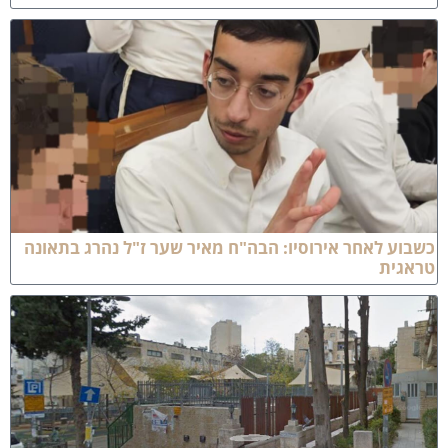
שבוע לאחר אירוסיו: הבה"ח מאיר שער ז"ל נהרג בתאונה
ראגית