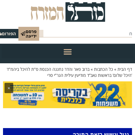
פרסם
הפורום
ידיעה
 הבית
»
כל הכתבות
»
ברוב פאר והדר נחגגה הכנסת ס"ת להיכל ביהמ"ד
יכל שלום’ בראשות גאב’’ד מודיעין עילית הגר"י סרי
×
נגיל ונשיש בזאת התורה