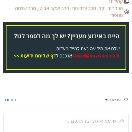
קהילות
הרב דוד יוסף
,
הרב יורם סרי
,
הרב יעקב אביטן
,
הרב שלמה
מחפוד
היית באירוע מעניין? יש לך מה לספר לנו?
שלח את הידיעה כעת למייל האדום:
kotel@mizrach.co.il
או כנס ל
דף שליחת ידיעות >>
הירשם
התחבר