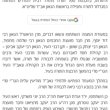
לתורתו, בהכנסת ספר תורה מהודר לבית המדרש המהווה
גדלור לתורה ותפילה בראשות הגאון אב"ד שליט"א.
עקבו אחרי כותל המזרח בגוגל
סעודת המצוה השתתפו ונשאו דברים, מרן הראש"ל הגאון רבי
וד יוסף, מרן חבר מועצת החכמים הגאון רבי שלמה מחפוד,
און רבי יצחק בן שושן – זקן רבני העיר, הגאון רבי יעקב אביטן –
ב קהילת חסד לאברהם בעיר, עשרות מרבני העיר ורבים
תושביה שנטלו חלק בשמחה לכבודה של תורה, אשר דיברו
שבח מעלת היום הגדול ובירכו את רב הקהילה וגאב"ד העיר
ר"י סרי בהמשך הרבצת התורה בעיר.
הלך המעמד הפתיעו תלמידי גאב"ד מודיעין עלית הגר"י סרי
 הרב בכובע רבני כיאה לכבודה של תורה.
 השתתפו, יו"ר ועדת הבריאות חה"כ הרב יוני משרקי, ראש העיר
רב יעקב גוטרמן, סגן רה"ע הרב יעקב מרציאנו וחבר מועצת
יר הרב נתנאל מנשורי. האירוע הופק ביוזמתו של חבר מועצת