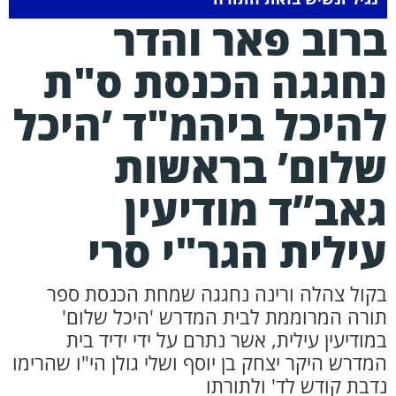
רוב פאר והדר
חגגה הכנסת ס"ת
היכל ביהמ"ד ’היכל
לום’ בראשות
אב’’ד מודיעין
ילית הגר"י סרי
קול צהלה ורינה נחגגה שמחת הכנסת ספר
ורה המרוממת לבית המדרש 'היכל שלום'
מודיעין עילית, אשר נתרם על ידי ידיד בית
מדרש היקר יצחק בן יוסף ושלי גולן הי"ו שהרימו
דבת קודש לד' ולתורתו