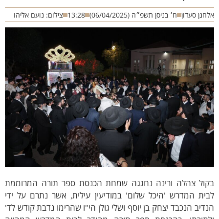
חנן סעדון
ח׳ בניסן תשפ״ה (06/04/2025)
13:28
צילום: נועם אליהו
קול צהלה ורינה נחגגה שמחת הכנסת ספר תורה המרוממת
ית המדרש 'היכל שלום' במודיעין עילית, אשר נתרם על ידי
דיב הנכבד יצחק בן יוסף ושלי גולן הי"ו שהרימו נדבת קודש לד'