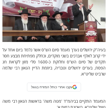
יה"ק ירושלים נערך מעמד סיום הש"ס אשר נלמד ביום אחד על
י קרוב לאלף אברכים בשני מוקדים, וכחלק מפתיחת מבצע חסר
תקדים של סיום הש"ס וחלוקת כ-1600 סלי מזון לקראת חג
סח, בערים ירושלים וטבריה, ביוזמת הדיין הגאון רבי שלמה
רביט שליט"א.
עקבו אחרי כותל המזרח בגוגל
מעמד התקיים בביהמ"ד 'מטה משה' בראשות הגאון רבי משה
ויל שליט"א, בשכונת רמות א'.