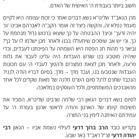
וב ביותר בעבודת ה' האישית של האדם.
ן הגאב"ד שליט"א נשא דברים ואמר כי זכות עצומה היא לקיים
מד נפלא זה, והקשה כיצד זה אומר הקב"ה לאברהם אבינו 'גר
יה זרעך' וכיצד ההבטחה על כך שיצאו ברכוש גדול מנחמת על
, וכי יש אב שיסכים שיתעללו בבנו ולאחר מכן ישלמו לו על כך?
יאר כי מהות חג הפסח היא השמחה על הפיכתנו לעבדים, וכדי
יהיה מוטבע בנו שורש העבדות היה עלינו לעבור את גלות
רעה, ולאחר מכן לצאת ממצרים ולהפוך לעבדי ה' עם תכונות
בדות שנטבעו בנו, ועבד מלך – מלך. בסיום דבריו הודה לנגיד
נכבד שתרם לרגל סיום הש"ס מלגה של מאות שקלים לכל אחד
האברכים המשתתפים, ולכל העוסקים במלאכה.
סיום נשא דברים הגאון רבי שלמה שרביט שליט"א, הסביר את
שיבות קיומו של הארגון והודה לראשי ארגון בעזרת ה' על
ידתם האיתנה לימין בני התורה.
קדיש כובד
הרב ברוך דרעי
לעילוי נשמת אביו – הגאון
רבי
ודה דרעי
זצ"ל ראב"ד באר שבע.