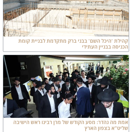
הילת 'היכל השם' בבני ברק מתקדמת לבניית קומת
כניסה בבניין העתידי
התעדכן לפני כולם!
בערוץ החדש של כותל המזרח, תקבל את כל העדכונים
אונליין + סרטונים בלעדיים!
לערוץ >
מת מה נהדר: מסע הקודש של מרן רבינו ראש הישיבה
ליט"א בצפון הארץ