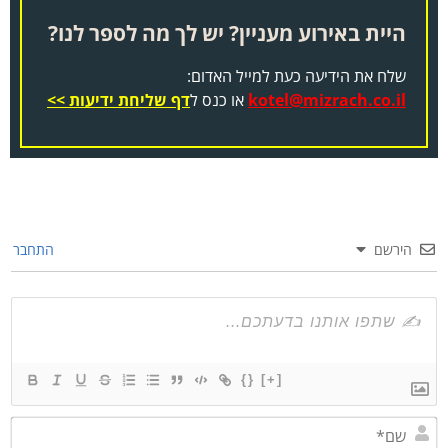
היית באירוע מעניין? יש לך מה לספר לנו?
שלח את הידיעה כעת למייל האדום:
kotel@mizrach.co.il
או כנס ל
דף שליחת ידיעות >>
הירשם
התחבר
{}
[+]
שם*