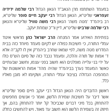
מעמד השתתפו מרן הגאב"ד הגאון הגדול
רבי שלמה ידידיה
עפראני
שליט"א, הגאון הגדול
רבי יעקב חיים סופר
שליט"א,
ב ביהמ"ד 'מטה משה' הגאון
רבי משה טוויל
שליט"א והגאון
בי שלמה שרביט
שליט"א, דיין ור"כ שמחת יעקב.
פתיחת האירוע אמר המנחה
הרב ישראל כהן
מראשי איגוד
לי התורה, כי חשיבות כפולה יש לקיום מעמד מיוחד כזה בבית
מדרש מטה משה, לפי שמאז שחרב ביהמ"ק אין לו לקב"ה אלא
 אמות של תורה והלכה, ומעמד נכבד כזה של סיום הש"ס כולו
 ידי בני עלייה מופלגים הוא חשוב בפני עצמו, וחשוב שבעתיים
אשר המעמד נערך בביהמ"ד שהיה מהד' אמות הראשונות של
הפכה הגדולה בציבור עמלי התורה, ושקיומו לא מובן מאליו
ל.
שון הדוברים היה הגאון הגדול רבי יעקב חיים סופר שליט"א
שר דיבר על חשיבות שמירת הלשון, ואמר כי אנשים מחפשים
התחזק בכל מיני דברים שכביכול קל יותר להתחזק בהם, אך
זוק זה בשמירת הלשון הוא חשוב עד מאוד, ויש להחשיבו כחלק