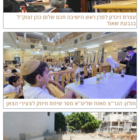
צרת זיכרון למרן ראש הישיבה חכם שלום כהן זצוק"ל
גבעת שאול
ולון: הגר"צ מאזוז שליט"א מסר שיחת חיזוק לצעירי הצאן