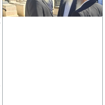
כ
ו
ת
:
ב
נ
י
מ
ר
ן
ה
ג
ר
"
ע
י
ו