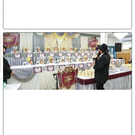
2
0
2
6
)
ו
ה
ע
ר
ב
נ
א
ב
ס
נ
י
ף
'
ע