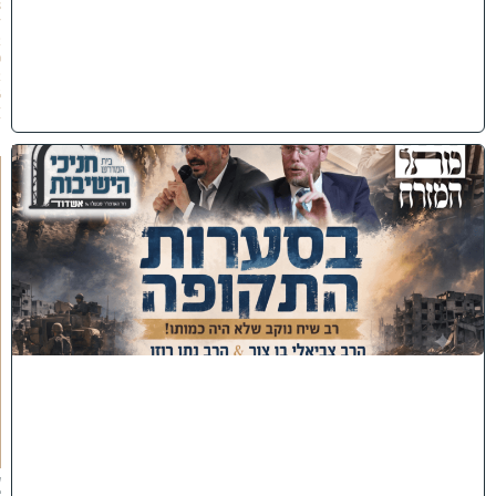
8
/
2
0
2
6
)
כ
נ
ס
'
ב
ס
ע
ר
ו
ת
ה
ת
ק
ו
פ
ה
'
צ