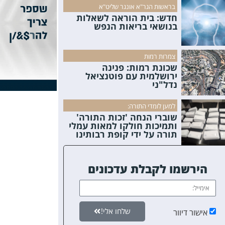
בראשות הגר"א אונגר שליט"א
חדש: בית הוראה לשאלות
בנושאי בריאות הנפש
צמרות רמות
שכונת רמות: פנינה
ירושלמית עם פוטנציאל
נדל"ני
למען לומדי התורה:
שוברי הנחה 'זכות התורה'
ותמיכות חולקו למאות עמלי
תורה על ידי קופת רבותינו
הירשמו לקבלת עדכונים
שלחו אלי!
אישור דיוור