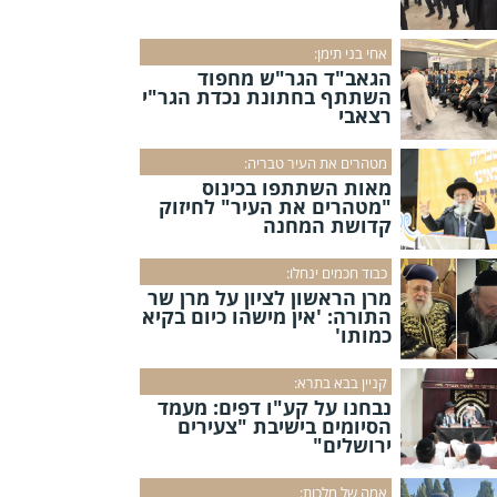
אחי בני תימן:
הגאב"ד הגר"ש מחפוד
השתתף בחתונת נכדת הגר"י
רצאבי
מטהרים את העיר טבריה:
מאות השתתפו בכינוס
"מטהרים את העיר" לחיזוק
קדושת המחנה
כבוד חכמים ינחלו:
מרן הראשון לציון על מרן שר
התורה: 'אין מישהו כיום בקיא
כמותו'
קניין בבא בתרא:
נבחנו על קע"ו דפים: מעמד
הסיומים בישיבת "צעירים
ירושלים"
אמה של מלכות: