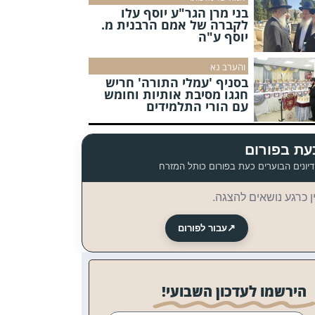
בני מרן הגר"ע יוסף עלו
לקברה של אמם הרבנית מ.
יוסף ע"ה
והערב נא
בסניף 'עמלי התורה' חריש
חגגו מסיבת אותיות וחומש
עם הורי התלמידים
עת בפורום
יונים הבוערים כעת בפורום כותל המזרח
ן כרגע נושאים להצגה.
↗
עבור לפורום
הירשמו לעדכון השבועי!