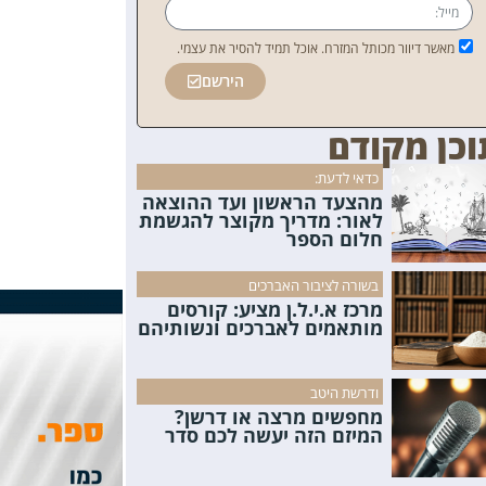
מאשר דיוור מכותל המזרח. אוכל תמיד להסיר את עצמי.
הירשם
וכן מקודם
כדאי לדעת:
מהצעד הראשון ועד ההוצאה
לאור: מדריך מקוצר להגשמת
חלום הספר
בשורה לציבור האברכים
מרכז א.י.ל.ן מציע: קורסים
מותאמים לאברכים ונשותיהם
ודרשת היטב
מחפשים מרצה או דרשן?
המיזם הזה יעשה לכם סדר