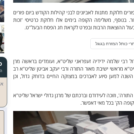
ורים חלוקת מתנות לאביונים לבני קהילות הקודש ביום פורים
ר. בנוסף, משלימה הקופה בימים אלו חלוקת כרטיסי 'זכות
בעול ההוצאות הרבות ובפרט לקראת חג הפסח הבעל"ט.
רי כותל המזרח בגוגל
ל רבי שלמה ידידיה זעפראני שליט"א, ועומדים בראשה מרן
כ
יט"א מראשי ישיבת מאור התורה ורבי יעקב אביטן שליט"א רב
הד
שנה למען סיוע לאברכים במצוקה החיים בדוחק גדול, וכן
אי
תורה', וזוכה לעידודם וברכתם של מרנן גדולי ישראל שליט"א
קופה הק' בכל מאי דאפשר.