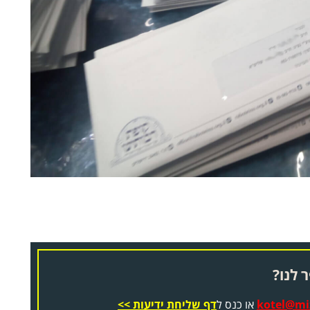
 לנו?
kotel@miz
או כנס ל
דף שליחת ידיעות >>