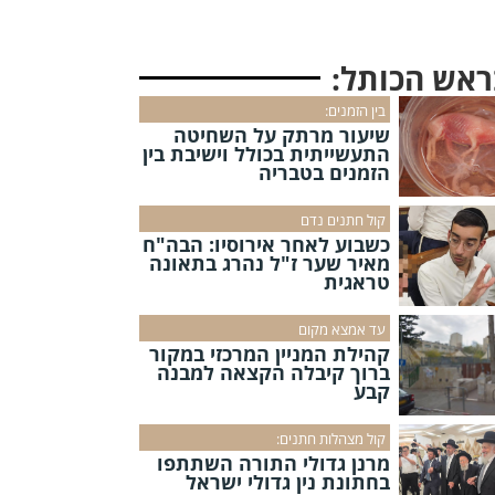
ראש הכותל:
בין הזמנים:
שיעור מרתק על השחיטה
התעשייתית בכולל וישיבת בין
הזמנים בטבריה
קול חתנים נדם
כשבוע לאחר אירוסיו: הבה"ח
מאיר שער ז"ל נהרג בתאונה
טראגית
עד אמצא מקום
קהילת המניין המרכזי במקור
ברוך קיבלה הקצאה למבנה
קבע
קול מצהלות חתנים:
מרנן גדולי התורה השתתפו
בחתונת נין גדולי ישראל