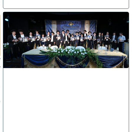
)
ה
ד
ר
ן
ע
ל
ך
:
ל
ק
ר
א
ת
פ
ת
י
ח