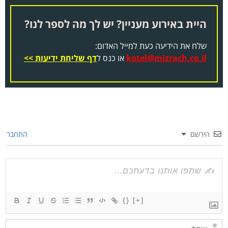
היית באירוע מעניין? יש לך מה לספר לנו?
שלח את הידיעה כעת למייל האדום:
kotel@mizrach.co.il
או כנס ל
דף שליחת ידיעות >>
הירשם
התחבר
{}
[+]
שם*