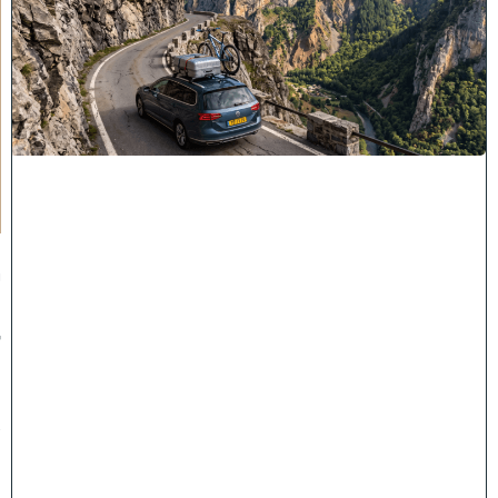
א
יְ
אֻ
נֶּ
ה
לָ
הֶ
ם
כָּ
ל
רַ
ע
"
ה
י
ו
ז
מ
ה
ש
מ
ב