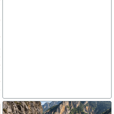
ט
״
ו
ב
א
ב
ת
ש
פ
״
ו
(
2
9
/
0
7
/
2
0
2
6
)
"
לֹ