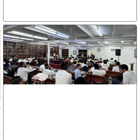
0
2
6
)
ב
י
ן
ה
ז
מ
נ
י
ם
ת
ש
פ
"
ו
ב
נ
י
ב