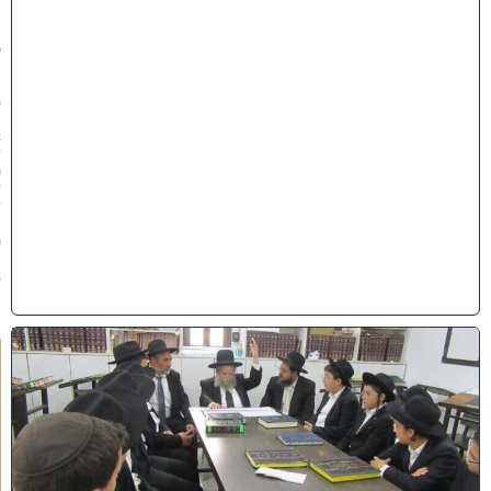
ת
ש
פ
״
ו
(
2
8
/
0
7
/
2
0
2
6
)
ל
ק
ר
א
ת
ז
מ
ן