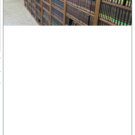
א
ש
י
ה
י
ש
י
ב
ה
:
ב
ע
ק
ב
ו
ת
ה
ת
ר
ח