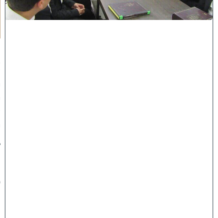
א
ל
ו
ל
:
ר
א
ש
י
י
ש
י
ב
ת
ת
פ
ר
ח