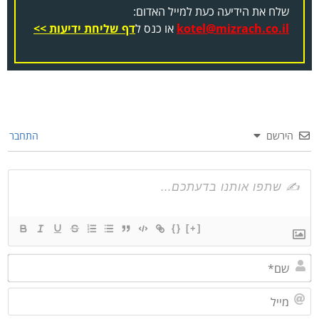
שלח את הידיעה כעת למייל האדום:
kotel@mizrach.co.il
או כנס ל
דף שליחת ידיעות >>
הירשם
התחבר
{}
[+]
שם*
מייל