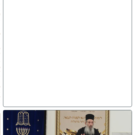
ז
ב
א
ב
ת
ש
פ
״
ו
(
3
1
/
0
7
/
2
0
2
6
)
ח
י
ז
ו