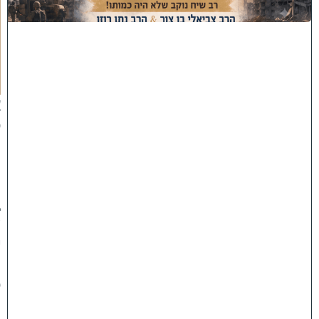
ת
ה
ת
ק
ו
פ
ה
'
צ
פ
ו
:
ר
ב
ש
י
ח
ס
ו