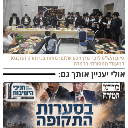
יום הש"ס לזכר מרן חכם שלום: מאות בני תורה התכנסו
מעמד המסורתי ברמלה
ולי יעניין אותך גם:
כ
נ
ס
'
ב
ס
ע
ר
ו