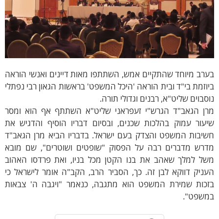
רב מיוחד שהתקיים אמש, השתתפו מאות דיינים ואנשי הוראה
וזמת בי"ד ובית הוראה 'היכל המשפט' בראשות הגאון רבי נפתלי
סבוים שליט"א, רבנים וגדולי תורה.
רן הגאב"ד הגרש"י זעפראני שליט"א השתתף אף הוא ומסר
יעור עמוק בהלכות שכנים, ובסיום דבריו הוסיף והדגיש את
שיבות המשפט והצדק בעם ישראל. בדבריו הביא מרן הגאב"ד
דרש מדברים רבה על הפסוק "שופטים ושוטרים", שם מובא
של למלך שאהב את בנו הקטן מכל בניו, ואת פרדסו האהוב
ניק דווקא לבן זה. כך, הסביר הרב, הקב"ה אומר לישראל כי
זכות שמירת המשפט הוא מתגבה, כנאמר "ויגבה ה' צבאות
משפט".