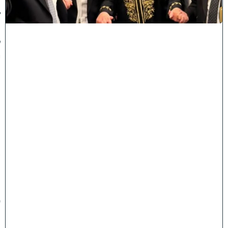
ג
ד
ו
ל
י
ה
ת
ו
ר
ה
ה
ש
ת
ת
פ
ו