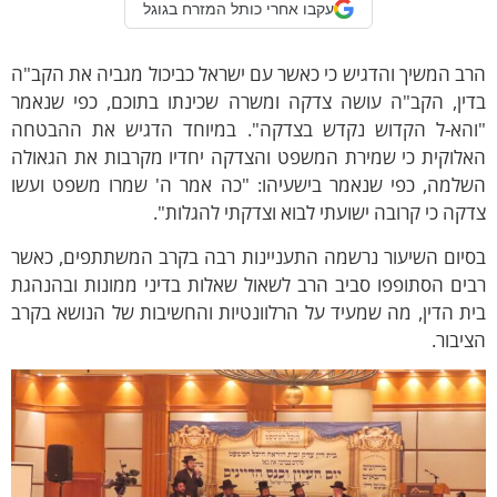
עקבו אחרי כותל המזרח בגוגל
ב המשיך והדגיש כי כאשר עם ישראל כביכול מגביה את הקב"ה
דין, הקב"ה עושה צדקה ומשרה שכינתו בתוכם, כפי שנאמר
והא-ל הקדוש נקדש בצדקה". במיוחד הדגיש את ההבטחה
אלוקית כי שמירת המשפט והצדקה יחדיו מקרבות את הגאולה
שלמה, כפי שנאמר בישעיהו: "כה אמר ה' שמרו משפט ועשו
קה כי קרובה ישועתי לבוא וצדקתי להגלות".
סיום השיעור נרשמה התעניינות רבה בקרב המשתתפים, כאשר
ים הסתופפו סביב הרב לשאול שאלות בדיני ממונות ובהנהגת
ת הדין, מה שמעיד על הרלוונטיות והחשיבות של הנושא בקרב
יבור.