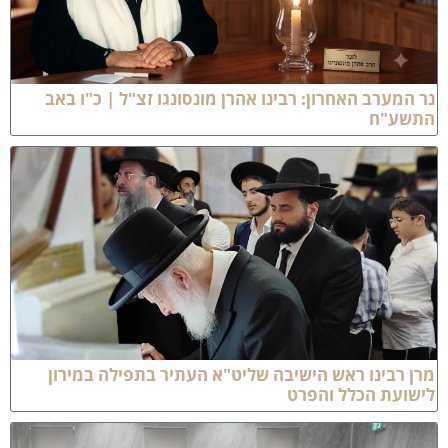
ר המערב האחרון: רבינו אהרן מונסונגו זצ"ל | כ"ו באב
תשע"ח
רן רבינו ראש הישיבה שליט"א העתיר בתפילה במירון
ישועת הכלל והפרט