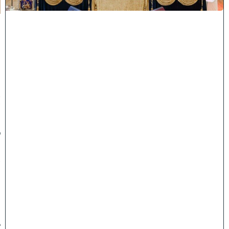
:
מ
ר
ן
ה
ר
א
ש
"
ל
ה
ש
ת
ת
ף
ב