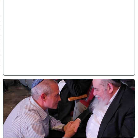
פ
״
ו
(
3
0
/
0
7
/
2
0
2
6
)
ו
ר
א
ו
כ
י
ש
ם
ה
'
נ