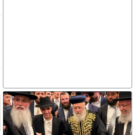
ב
ת
ש
פ
״
ו
(
3
1
/
0
7
/
2
0
2
6
)
ק
וֹ
ל
חָ
תָ
ן
: