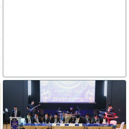
ש
פ
״
ו
(
3
1
/
0
7
/
2
0
2
6
)
י
ב
נ
ה
ו
ח
כ
מ
י
ה