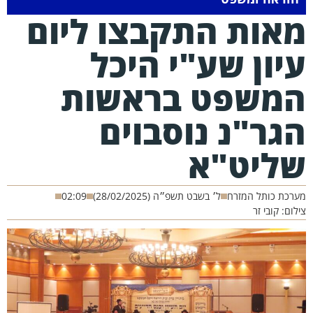
אות התקבצו ליום
יון שע"י היכל
משפט בראשות
גר"נ נוסבוים
ליט"א
רכת כותל המזרח
ל׳ בשבט תשפ״ה (28/02/2025)
02:09
לום: קובי זר