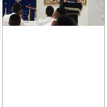
ק
ו
ה
ת
ע
ו
ר
ר
ו
ת
ה
ג
ר
"
נ
ב
ן
ש
מ
ע