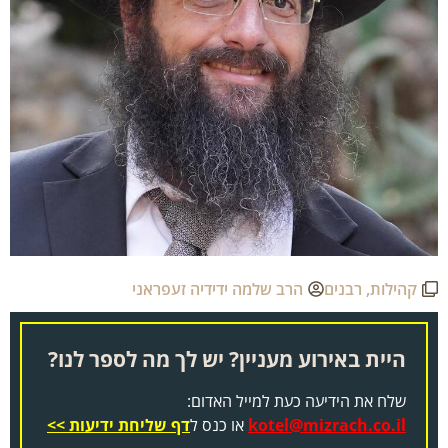
קהילות
,
רבנים
הרב שלמה ידידיה זעפראני
היית באירוע מעניין? יש לך מה לספר לנו?
שלח את הידיעה כעת למייל האדום:
kotel@mizrach.co.il
או כנס ל
דף שליחת ידיעות >>