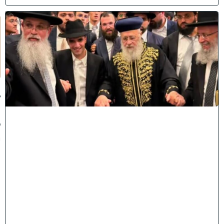
ק
וֹ
ל
חָ
תָ
ן
:
ג
ד
ו
ל
י
ה
ת
ו
ר
ה