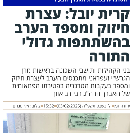
רית יובל: עצרת
יזוק ומספד הערב
השתתפות גדולי
תורה
ני הקהילות ותושבי השכונה בראשות מרן
גרש"י זעפראני מתכנסים הערב לעצרת חיזוק
מספד בעקבות הטרגדיה בפטירתו הפתאומית
ל האברך הרה"ג רבי דב אוזן
ודה גפן
ה׳ בשבט תשפ״ה (03/02/2025)
15:32
צילום: אלי מנחם