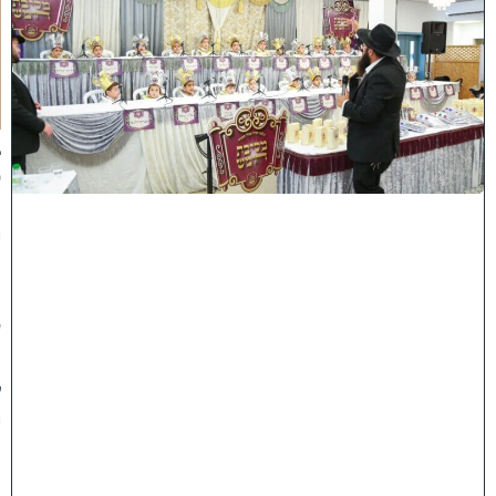
ו
ה
ע
ר
ב
נ
א
ב
ס
נ
י
ף
'
ע
מ
ל
י
ה
ת