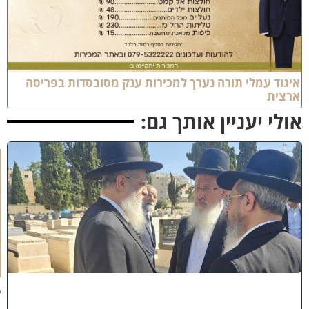
יגוד עמלי תורה נערך למכירות ענק מסובסדות בפריסה
רצית
ולי יעניין אותך גם:
א
מ
ה
ש
ל
מ
ל
כ
ו
ת
:
ב
נ