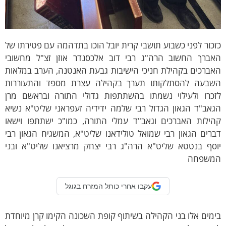
כור לפני כשבוע תושבי קרית יובל הוכו בתדהמה עם פטירתו של
אברך החשוב הרה"ג רבי דוב אלכסנדר אוזן זצ"ל מחשובי
אברכים בקהילת חניכי הישיבות גבעת האנטנה, הערב במלאות
שבעה להסתלקותו תערך בקהילה עצרת מספד והתעוררות
זכרו ולעילוי נשמתו בהשתתפות גדולי התורה ובראשם מרן
אב"ד הגאון הגדול רבי שלמה ידידיה זעפראני שליט"א נשיא
הילות האברכים וגאב"ד עמלי התורה, כמו"כ ישתתפו וישאו
רים הגאון רבי שמואל טולידאנו שליט"א, המשגיח הגאון רבי
וסף בנטטא שליט"א הרה"ג רבי יצחק מרציאנו שליט"א ובני
משפחה
עקבו אחרי כותל המזרח בגוגל
מים אלו בני הקהילה בשיתוף קופת השכונה הקימו קרן מיוחדת