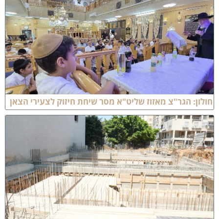
ולון: הגר"צ מאזוז שליט"א מסר שיחת חיזוק לצעירי הצאן