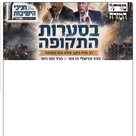
כ
נ
ס
'
ב
ס
ע
ר
ו
ת
ה
ת
ק
ו
פ
ה
'
צ
פ
ו
:
ר