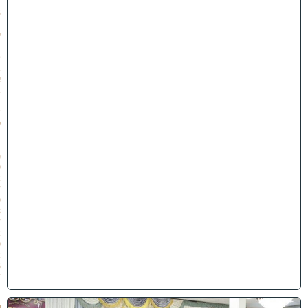
:
5
4
י
״
ט
ב
א
ב
ת
ש
פ
״
ו
(
0
2
/
0
8
/
2
0
2
6
)