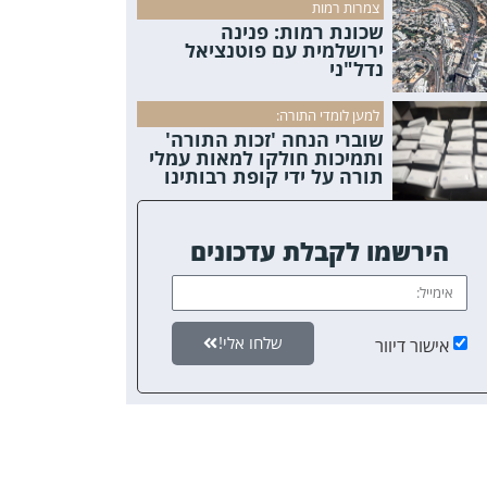
צמרות רמות
שכונת רמות: פנינה
ירושלמית עם פוטנציאל
נדל"ני
למען לומדי התורה:
שוברי הנחה 'זכות התורה'
ותמיכות חולקו למאות עמלי
תורה על ידי קופת רבותינו
הירשמו לקבלת עדכונים
שלחו אלי!
אישור דיוור