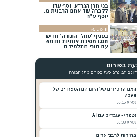
בני מרן הגר"ע יוסף עלו
לקברה של אמם הרבנית מ.
יוסף ע"ה
והערב נא
בסניף 'עמלי התורה' חריש
חגגו מסיבת אותיות וחומש
עם הורי התלמידים
עת בפורום
יונים הבוערים כעת בפורום כותל המזרח
האם החסידים של היום הם הספרדים של
פעם?
07/08 05:15
נטפרי - עובדים עם AI
07/08 01:38
בחירות לרבני ערים