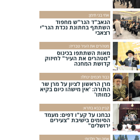
אחי בני תימן:
הגאב"ד הגר"ש מחפוד
השתתף בחתונת נכדת הגר"י
רצאבי
מטהרים את העיר טבריה:
מאות השתתפו בכינוס
"מטהרים את העיר" לחיזוק
קדושת המחנה
כבוד חכמים ינחלו:
מרן הראשון לציון על מרן שר
התורה: 'אין מישהו כיום בקיא
כמותו'
קניין בבא בתרא:
נבחנו על קע"ו דפים: מעמד
הסיומים בישיבת "צעירים
ירושלים"
אמה של מלכות: