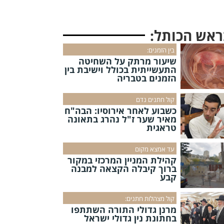
ראש הכותל:
בין הזמנים:
שיעור מרתק על השחיטה
התעשייתית בכולל וישיבת בין
הזמנים בטבריה
קול חתנים נדם
כשבוע לאחר אירוסיו: הבה"ח
מאיר שער ז"ל נהרג בתאונה
טראגית
עד אמצא מקום
קהילת המניין המרכזי במקור
ברוך קיבלה הקצאה למבנה
קבע
קול מצהלות חתנים:
מרנן גדולי התורה השתתפו
בחתונת נין גדולי ישראל