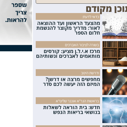
וכן מקודם
כדאי לדעת:
מהצעד הראשון ועד ההוצאה
לאור: מדריך מקוצר להגשמת
חלום הספר
בשורה לציבור האברכים
מרכז א.י.ל.ן מציע: קורסים
מותאמים לאברכים ונשותיהם
ודרשת היטב
מחפשים מרצה או דרשן?
המיזם הזה יעשה לכם סדר
בראשות הגר"א אונגר שליט"א
חדש: בית הוראה לשאלות
בנושאי בריאות הנפש