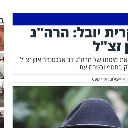
ב
ית יובל: הרה"ג
 זצ"ל
 את מיטתו של הרה"ג דב אלכסנדר אוזן זצ"ל
ק בחטף ובטרם עת
14:
צילום: אודי שפט