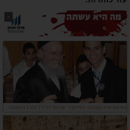
×
עימת חייו נקטעה: הפייטן ר' אבישי לוי ז"ל נהרג בתאונה