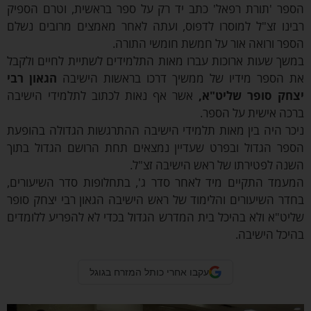
ספר 'תורת רפאל' כתב יד רק על ספר בראשית, וטרם הספיק
בינו זצ"ל למוסרו לדפוס, ועתה לאחר מאמצים מרובים נשלם
פר ורואה אור על חמשת חומשי התורה.
שך שעות ארוכות עברו מאות התלמידים לשתיית לחיים ולקבל
ת הספר מידיו של ממשיך דרכו בראשות הישיבה
הגאון רבי
צחק סופר שליט"א,
אשר אף נאות לכתוב לתלמידי הישיבה
כה אישית על הספר.
כר היה בין מאות תלמידי הישיבה ההתרגשות הגדולה בהופעת
ספר הגדול ובפרט שעדיין נמצאים תחת הרושם הגדול בתוך
נה לפטירתו של ראש הישיבה זצ"ל.
מעמד התקיים מיד לאחר סדר ג', בתחלופות סדר השיעורים,
דר השיעורים והלימוד של ראש הישיבה הגאון רבי יצחק סופר
יט"א ולא בהיכל בית המדרש הגדול בכדי לא להפריע ללומדים
יכל הישיבה.
עקבו אחרי כותל המזרח בגוגל