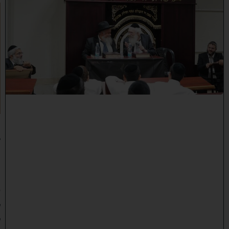
ק
נ
י
י
ן
ב
ב
א
ב
ת
ר
א
:
נ
ב
ח
נ
ו
ע
ל
ק