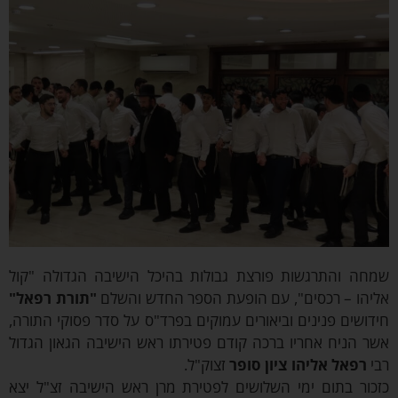
מחה והתרגשות פורצת גבולות בהיכל הישיבה הגדולה "קול
ליהו – רכסים", עם הופעת הספר החדש והשלם
"תורת רפאל"
דושים פנינים וביאורים עמוקים בפרד"ס על סדר פסוקי התורה,
ר הניח אחריו ברכה קודם פטירתו ראש הישיבה הגאון הגדול
בי
רפאל אליהו ציון סופר
זצוק"ל.
זכור בתום ימי השלושים לפטירת מרן ראש הישיבה זצ"ל יצא