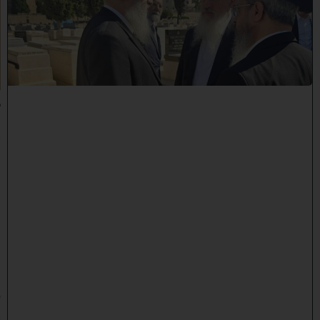
ש
ל
מ
ל
כ
ו
ת
:
ב
נ
י
מ
ר
ן
ה
ג
ר
"
ע
י