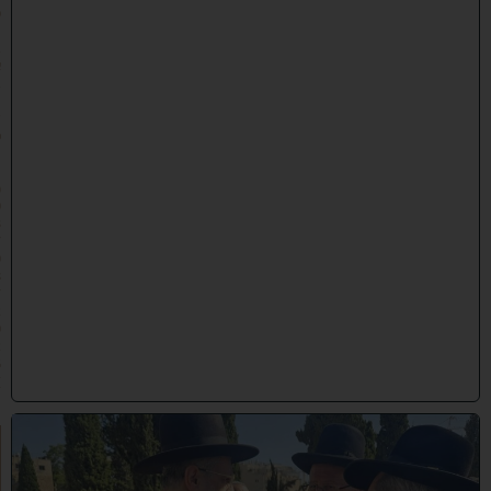
כ
׳
ב
א
ב
ת
ש
פ
״
ו
(
0
3
/
0
8
/
2
0
2
6
)
א
מ
ה