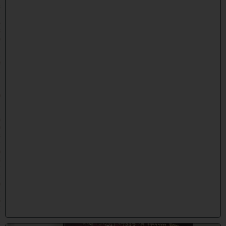
8
:
5
8
כ
׳
ב
א
ב
ת
ש
פ
״
ו
(
0
3
/
0
8
/
2
0
2
6
)