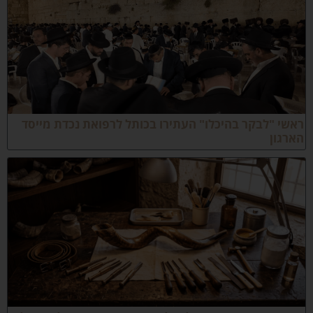
אשי "לבקר בהיכלו" העתירו בכותל לרפואת נכדת מייסד
ארגון