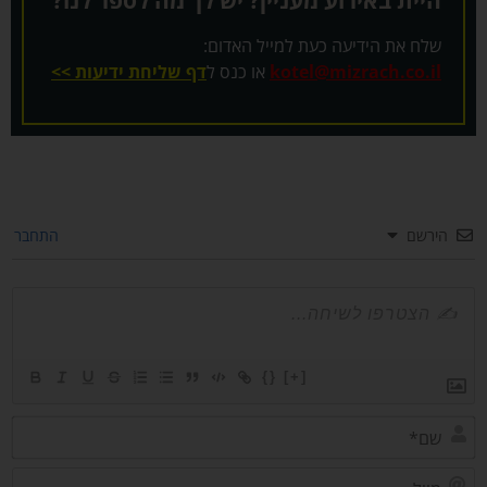
שלח את הידיעה כעת למייל האדום:
kotel@mizrach.co.il
או כנס ל
דף שליחת ידיעות >>
הירשם
התחבר
{}
[+]
שם*
מייל