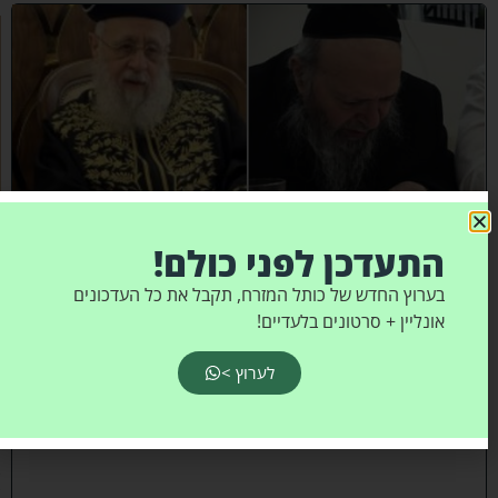
כ
ב
ו
ד
ח
כ
מ
י
ם
י
נ
ח
ל
התעדכן לפני כולם!
ו
:
בערוץ החדש של כותל המזרח, תקבל את כל העדכונים
מ
אונליין + סרטונים בלעדיים!
ר
ן
לערוץ >
ה
ר
א
ש