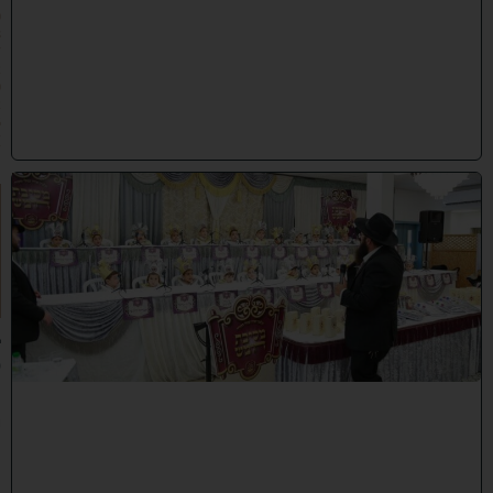
0
8
/
2
0
2
6
)
ו
ה
ע
ר
ב
נ
א
ב
ס
נ
י
ף
'