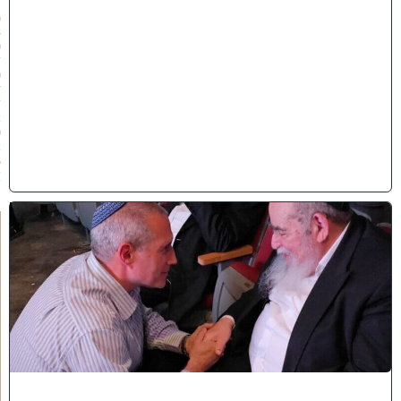
ו
(
3
0
/
0
7
/
2
0
2
6
)
ו
ר
א
ו
כ
י
ש
ם
ה
'
נ
ק
ר