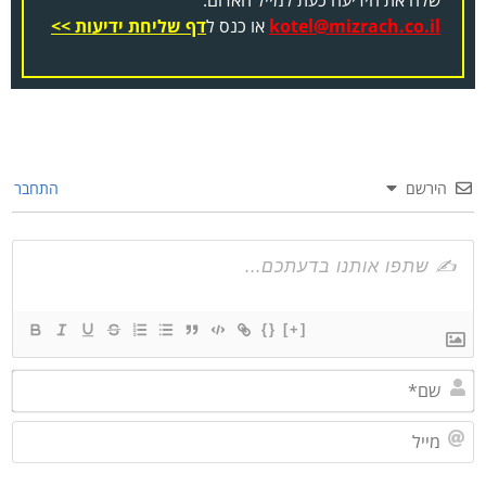
kotel@mizrach.co.il
או כנס ל
דף שליחת ידיעות >>
הירשם
התחבר
{}
[+]
שם*
מייל