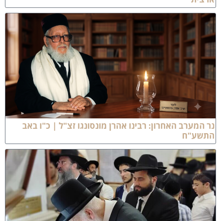
ר המערב האחרון: רבינו אהרן מונסונגו זצ"ל | כ"ו באב
תשע"ח