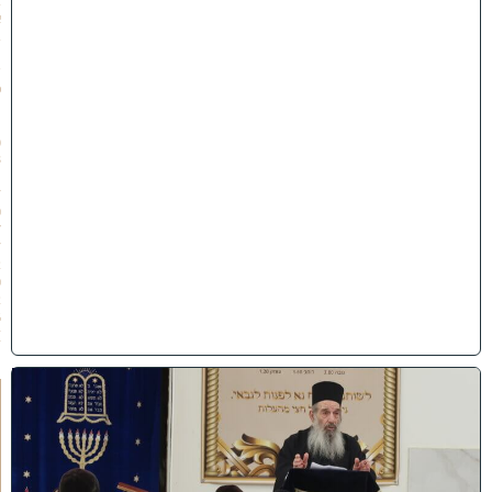
ב
א
ב
ת
ש
פ
״
ו
(
3
1
/
0
7
/
2
0
2
6
)
ח
י
ז
ו
ק
ו