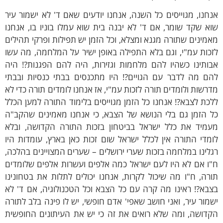
חנו, מגוייסים כל השנה, אנחנו יודעים שאם ד' לא ישמור עיר
א שקד שומר, אם ד' לא יבנה בית שוא עמלו בוניו בו, אנחנו
מינים שתורה מגנא ומצלא, וכל הזמן יש תפילות ופרקי תהילים
כות עמ"י, וגם בלא התפילה באופן ישיר על המלחמה, מה עשו
ותינו כשהיו להם מלחמות וגזירות, היה להם הפגנות?! היה
הם מה לדבר עם הגויים?! היו מתכנסים בבתי כנסיות ובבתי
רשות ולומדים תורה לזכות עמ"י, אז אנחנו לומדים תורה כדי לא
כת לצבא?! אנחנו כל הזמן מגוייסים בלימוד התורה למען הכלל
ל הזמן גם בלי הנושא של הצבא, כי אנחנו מאמינים שהקב"ה
עמיד את כלל ישראל בביטחון בזכות התורה הקדושה, ובלא
מדי התורה אין לכלל ישראל שום זכות כאן בארץ, עומדות היו
לינו במלחמה בזכות שערי ירושלים – שערים המצויינים בהלכה,
ו אם לא היו לעם ישראל כמה אלפים ועשרות אלפים שלומדים
רה, ח"ו מה שיכול לקרות, אנחנו יכולים לתלות את בטחונינו
בא?! ראינו מה קרה עם כל הצבא וכל הטכנולוגיה, אם ד' לא
מור עיר, ואני חושב שאפי' אדם חופשי, יש לו פינה בלב לתורה
קדושה, ומה שלא רואים את זה כי יש את העיתונים החופשית