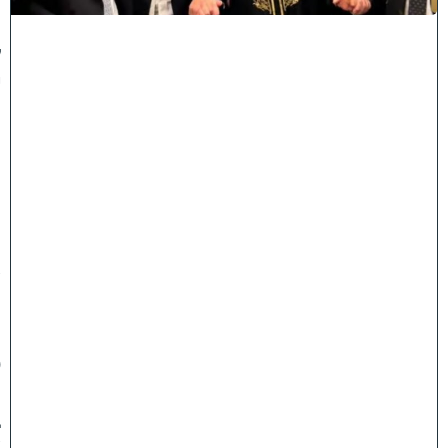
ו
ל
י
ה
ת
ו
ר
ה
ה
ש
ת
ת
פ
ו
ב
ש