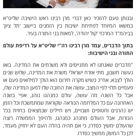
נותן טעם להזכיר כאן דברי מרן רבינו ראש הישיבה שליט"א
שאו המיוחד לפתיחת ישיבות בין הזמנים ביישוב 'תל ציון'
יהמ"ד המרכזי 'קול יהודה', למאות בני התורה בעיר.
תוך הדברים, עמד מרן רבינו רה"י שליט"א על רדיפת עולם
ורה ובני הישיבות:
מדברים שאנחנו לא מתגייסים ולא משרתים את המדינה. בואו
עשה חשבון, מתי אזרח ישראלי משרת את המדינה, שלוש שנים
לך לצבא, אח"כ כשיש מקרה חירום הוא הולך למילואים פעם או
מיים תלוי לפי המצב, עושה את החובה שלו למען המדינה שלו,
בל כל השנה מה עושה, עולם כמנהגו נוהג, אפי' בשנה
אחרונה עם כל המלחמה הנוראה שקוראת שמתמשכת וכל הזמן
 נהרגים וחטופים ושבויים, ויש חיילים שנמצאים בחזית בכל
גזרות, אבל העולם מתנהג כמנהגו, ולהיפך הממשלה רוצה
עולם ימשיך כסדרו, כי אם תהיה בהלה העם לא יחזיק מעמד,
ן כל המשק ממשיך כסדרו.