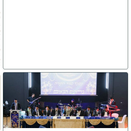
״
ו
(
3
1
/
0
7
/
2
0
2
6
)
י
ב
נ
ה
ו
ח
כ
מ
י
ה
: