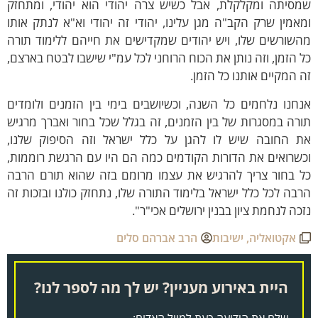
מסיתה ומקלקלת, אבל כשיש צרה יהודי הוא יהודי, ומתחזק
אמין שרק הקב"ה מגן עלינו, יהודי זה יהודי וא"א לנתק אותו
שורשים שלו, ויש יהודים שמקדישים את חייהם ללימוד תורה
 הזמן, וזה נותן את הכוח הרוחני לכל עמ"י שישבו לבטח בארצם,
 המקיים אותנו כל הזמן.
חנו נלחמים כל השנה, וכשיושבים בימי בין הזמנים ולומדים
רה במסגרות של בין הזמנים, זה בגלל שכל בחור ואברך מרגיש
ת החובה שיש לו להגן על כלל ישראל וזה הסיפוק שלנו,
שרואים את הדורות הקודמים כמה הם היו עם הרגשת רוממות,
ל בחור צריך להרגיש את עצמו מרומם בזה שהוא תורם הרבה
בה לכל כלל ישראל בלימוד התורה שלו, נתחזק כולנו ובזכות זה
כה לנחמת ציון בבנין ירושלים אכי"ר".
אקטואליה
,
ישיבות
הרב אברהם סלים
היית באירוע מעניין? יש לך מה לספר לנו?
שלח את הידיעה כעת למייל האדום: