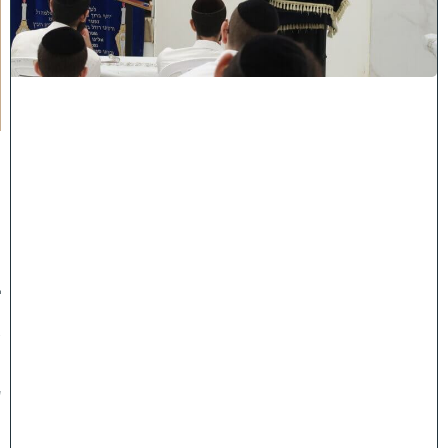
ה
ת
ע
ו
ר
ר
ו
ת
ה
ג
ר
"
נ
ב
ן
ש
מ
ע
ו