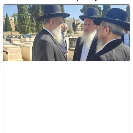
א
מ
ה
ש
ל
מ
ל
כ
ו
ת
:
ב
נ
י
מ
ר
ן
ה
ג