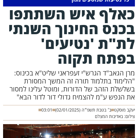
אלף איש השתתפו
כנס החינוך השנתי
ת"ת 'נטיעים'
פתח תקוה
רן הגאב"ד הגרש"י זעפראני שליט"א בכינוס:
הלימוד בתלמוד תורה זה המשך המסורת
שלשלת הזהב של הדורות, ומוטל עלינו למסור
ת הנפש ע"מ להצמיח גדולי דור לדור הבא"
קב מוסקט
ב׳ בטבת תשפ״ה (02/01/2025)
03:01
לום: באדיבות המצלם