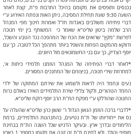
כנסים ותופסים את מקומם בהיכל התרבות פ"ת, קצת לאחר
השעה 9:30 שעת תחילת המסיבה, ניתן האות ונפתח האירוע ע"י
ברי פתיחה משולבים באגדות חז"ל ואמרות חינוך מפי המנהל
רב שלמה ביטון שליט"א שאמר כי המשותף בין ימי חנוכה
פרשת "מקץ" שרואים את הכח של המהפכה נגד הטבע והשכל,
ווקא מהמקום הפחות והשפל ביותר מתהפך הכל לטובה. כך עם
סף הצדיק, כך עם בני החשמונאים מול היוונים.
לאחר דברי הפתיחה של המנהל הוזמנו תלמידי כיתות א',
חרוזת שירי חנוכה, בניצוחם של המחנכים המסורים.
עים ונחמד היה לראות ולשמוע את שירתם המתוקה של ילדי
מד הטהורים, ולקול צלילי שירת התלמידים האירו באולם נרות
נוכה שהודלקו ע"י מפקח הת"ת הרב יוסף רוקח שליט"א.
דברי ברכה הוזמן הגאון הגדול ר' ששון כהן שליט"א שהעלה על
 את ייחודיותו של ת"ת נטיעים, בהתנהגות התלמידים, ברמת
לימודים ובדרך ארץ. ובעיקר הדגיש שכל השנה הת"ת בבחינת
מוסיף והולך. ולא לחינם ת"ת זה קנה את מקומו כמספר 1 בארץ