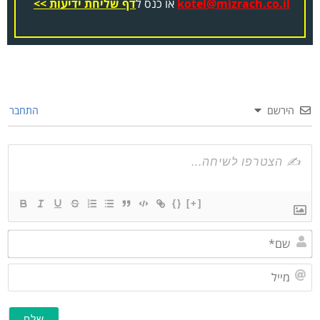
kotel@mizrach.co.il
או כנס ל
דף שליחת ידיעות >>
הירשם
התחבר
{}
[+]
שם*
מייל