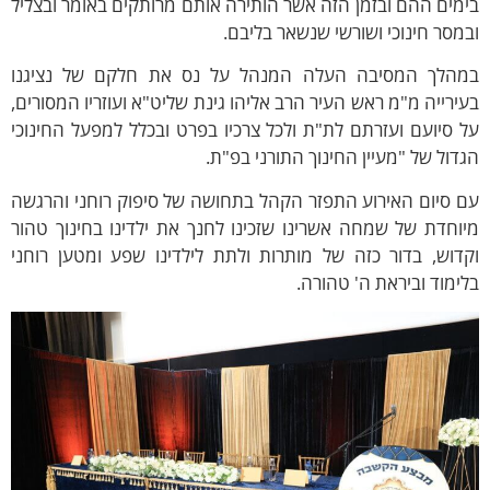
מים ההם ובזמן הזה אשר הותירה אותם מרותקים באומר ובצליל
מסר חינוכי ושורשי שנשאר בליבם.
מהלך המסיבה העלה המנהל על נס את חלקם של נציגנו
ירייה מ"מ ראש העיר הרב אליהו גינת שליט"א ועוזריו המסורים,
 סיועם ועזרתם לת"ת ולכל צרכיו בפרט ובכלל למפעל החינוכי
דול של "מעיין החינוך התורני בפ"ת.
 סיום האירוע התפזר הקהל בתחושה של סיפוק רוחני והרגשה
וחדת של שמחה אשרינו שזכינו לחנך את ילדינו בחינוך טהור
דוש, בדור כזה של מותרות ולתת לילדינו שפע ומטען רוחני
ימוד וביראת ה' טהורה.