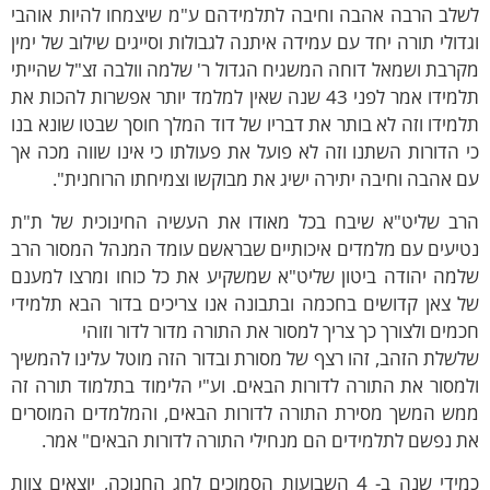
שלב הרבה אהבה וחיבה לתלמידהם ע"מ שיצמחו להיות אוהבי
דולי תורה יחד עם עמידה איתנה לגבולות וסייגים שילוב של ימין
רבת ושמאל דוחה המשגיח הגדול ר' שלמה וולבה זצ"ל שהייתי
תלמידו אמר לפני 43 שנה שאין למלמד יותר אפשרות להכות את
מידו וזה לא בותר את דבריו של דוד המלך חוסך שבטו שונא בנו
 הדורות השתנו וזה לא פועל את פעולתו כי אינו שווה מכה אך
 אהבה וחיבה יתירה ישיג את מבוקשו וצמיחתו הרוחנית".
רב שליט"א שיבח בכל מאודו את העשיה החינוכית של ת"ת
טיעים עם מלמדים איכותיים שבראשם עומד המנהל המסור הרב
למה יהודה ביטון שליט"א שמשקיע את כל כוחו ומרצו למענם
 צאן קדושים בחכמה ובתבונה אנו צריכים בדור הבא תלמידי
מים ולצורך כך צריך למסור את התורה מדור לדור וזוהי
שלת הזהב, זהו רצף של מסורת ובדור הזה מוטל עלינו להמשיך
מסור את התורה לדורות הבאים. וע"י הלימוד בתלמוד תורה זה
מש המשך מסירת התורה לדורות הבאים, והמלמדים המוסרים
 נפשם לתלמידים הם מנחילי התורה לדורות הבאים" אמר.
כמידי שנה ב- 4 השבועות הסמוכים לחג החנוכה, יוצאים צוות