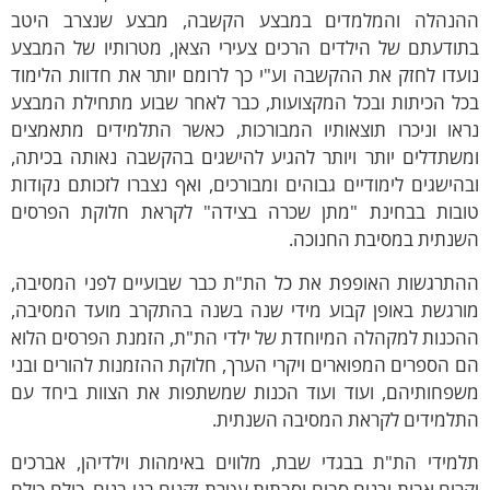
הנהלה והמלמדים במבצע הקשבה, מבצע שנצרב היטב
תודעתם של הילדים הרכים צעירי הצאן, מטרותיו של המבצע
עדו לחזק את ההקשבה וע"י כך לרומם יותר את חדוות הלימוד
כל הכיתות ובכל המקצועות, כבר לאחר שבוע מתחילת המבצע
ראו וניכרו תוצאותיו המבורכות, כאשר התלמידים מתאמצים
משתדלים יותר ויותר להגיע להישגים בהקשבה נאותה בכיתה,
הישגים לימודיים גבוהים ומבורכים, ואף נצברו לזכותם נקודות
ובות בבחינת "מתן שכרה בצידה" לקראת חלוקת הפרסים
שנתית במסיבת החנוכה.
התרגשות האופפת את כל הת"ת כבר שבועיים לפני המסיבה,
ורגשת באופן קבוע מידי שנה בשנה בהתקרב מועד המסיבה,
הכנות למקהלה המיוחדת של ילדי הת"ת, הזמנת הפרסים הלוא
 הספרים המפוארים ויקרי הערך, חלוקת ההזמנות להורים ובני
שפחותיהם, ועוד ועוד הכנות שמשתפות את הצוות ביחד עם
תלמידים לקראת המסיבה השנתית.
למידי הת"ת בבגדי שבת, מלווים באימהות וילדיהן, אברכים
רים אבות ובנים סבים וסבתות עטרת זקנים בני בנים, כולם כולם