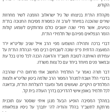
קודש.
קהלת הת"ת בניצוחו של גיל ישראלוב הוזמנה לשיר מחרוזת
ירים שהוכנה במיוחד לערב זה כמסורת מסיבות החנוכה בת"ת
טיעים, אשר מידי שנה יושבים כולם ומרותקים לשמוע קולות
זמר הנפלאים מפיהם של תלמידי הת"ת.
ברי ברכה ותהילה הושמעו מפי הרב אייל שגיב שליט"א יו"ר
מועצה הדתית פ"פ שזכה לשבחים רבים מפי הנהלת הת"ת על
מידתו האיתנה לטובת תשב"ר והדאגה הכנה לכל פרט בכל עת
מאור פנים מיוחד ביחד עם כל צוות משרדו.
בר תורה נאמר ע" התלמיד החשוב אתי מרחום הי"ו שהרבה
ברי הלל ושבח למנהל המסור הרב שלמה ביטון שליט"א ולצוות
מלמדים היקרים. שעושים מעל ומעבר להצלחת הת"ת, ובדאגה
ל תלמיד באופן אישי להדריכם בדרך העולה בית קל.
מהלך המסיבה הופיע הבעל מנגן איתי שוסטר עם תוכנית
רתקת לתשב"ר בהלל והודיה לה' יתברך על ניסיו ונפלאותיו