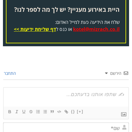
היית באירוע מעניין? יש לך מה לספר לנו?
שלח את הידיעה כעת למייל האדום:
kotel@mizrach.co.il
או כנס ל
דף שליחת ידיעות >>
הירשם
התחבר
{}
[+]
שם*