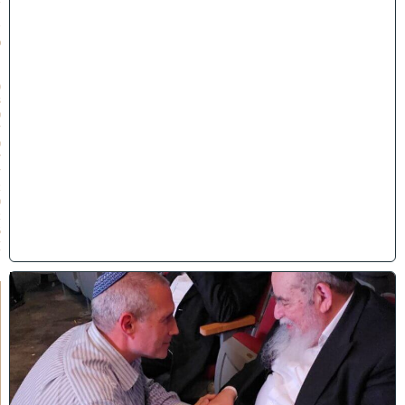
ת
ש
פ
״
ו
(
3
0
/
0
7
/
2
0
2
6
)
ו
ר
א
ו
כ
י
ש
ם