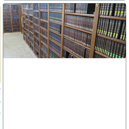
ב
ב
ר
כ
ת
ר
א
ש
י
ה
י
ש
י
ב
ה
:
ב
ע
ק
ב
ו
ת