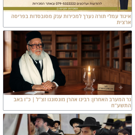
יגוד עמלי תורה נערך למכירות ענק מסובסדות בפריסה
רצית
ר המערב האחרון: רבינו אהרן מונסונגו זצ"ל | כ"ו באב
תשע"ח