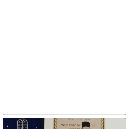
5
י
״
ז
ב
א
ב
ת
ש
פ
״
ו
(
3
1
/
0
7
/
2
0
2
6
)
ח