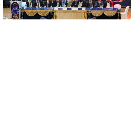
מ
י
ה
:
מ
ר
ן
ה
ר
א
ש
"
ל
ה
ש
ת
ת