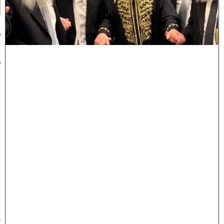
ן
:
ג
ד
ו
ל
י
ה
ת
ו
ר
ה
ה
ש
ת
ת
פ