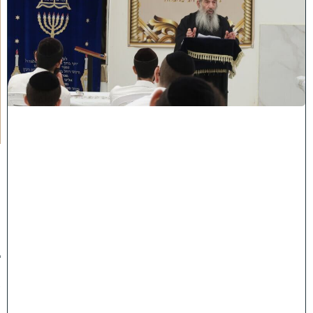
י
ז
ו
ק
ו
ה
ת
ע
ו
ר
ר
ו
ת
ה
ג
ר
"
נ
ב
ן
ש
מ