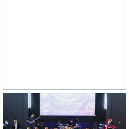
א
ב
ת
ש
פ
״
ו
(
3
1
/
0
7
/
התעדכן לפני כולם!
2
0
2
בערוץ החדש של כותל המזרח, תקבל את כל העדכונים
6
אונליין + סרטונים בלעדיים!
)
לערוץ >
י
ב
נ
ה
ו
ח
כ