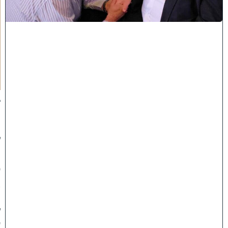
ה
'
נ
ק
ר
א
ע
ל
י
ך
:
ב
מ
ה
ל
ך
פ
א
נ
ל
צ