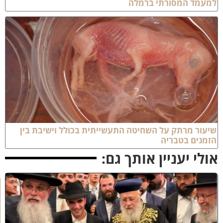
מעמד המסורתי ברמלה
יעור מרתק על השחיטה התעשייתית בכולל וישיבת בין
זמנים בטבריה
ולי יעניין אותך גם:
ק
וֹ
ל
חָ
תָ