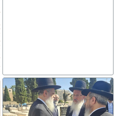
ת
ש
פ
״
ו
(
0
3
/
0
8
/
2
0
2
6
)
א
מ
ה
ש
ל
מ
ל
כ