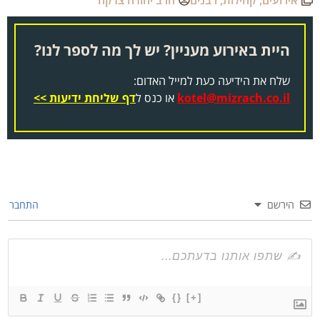
אירועים
,
קהילות
,
רבנים
הרב יהודה צדקה
היית באירוע מעניין? יש לך מה לספר לנו?
שלח את הידיעה כעת למייל האדום:
kotel@mizrach.co.il
או כנס ל
דף שליחת ידיעות >>
הירשם
התחבר
{}
[+]