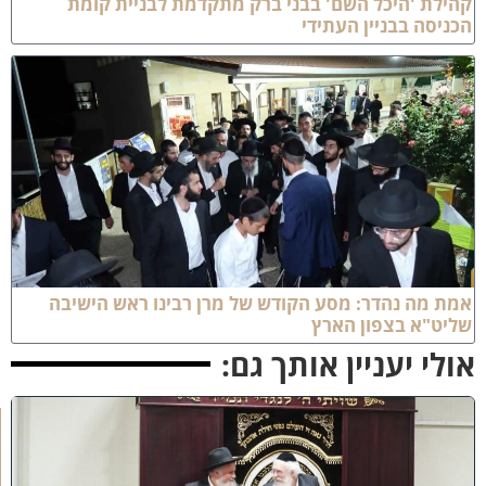
הילת 'היכל השם' בבני ברק מתקדמת לבניית קומת
כניסה בבניין העתידי
מת מה נהדר: מסע הקודש של מרן רבינו ראש הישיבה
ליט"א בצפון הארץ
ולי יעניין אותך גם:
ק
נ
י
י