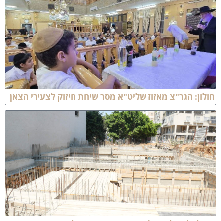
ולון: הגר"צ מאזוז שליט"א מסר שיחת חיזוק לצעירי הצאן