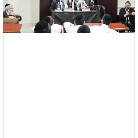
ן
ב
ב
א
ב
ת
ר
א
:
נ
ב
ח
נ
ו
ע
ל
ק
ע
"
ו