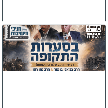
2
0
2
6
)
כ
נ
ס
'
ב
ס
ע
ר
ו
ת
ה
ת
ק
ו
פ
ה
'
צ
פ