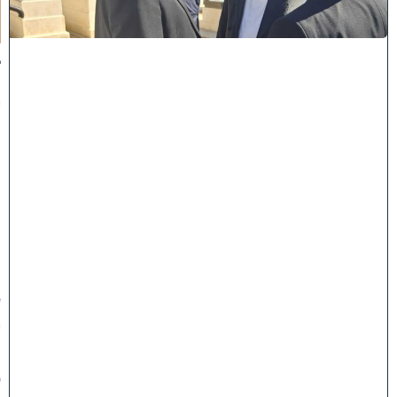
ו
ת
:
ב
נ
י
מ
ר
ן
ה
ג
ר
"
ע
י
ו
ס