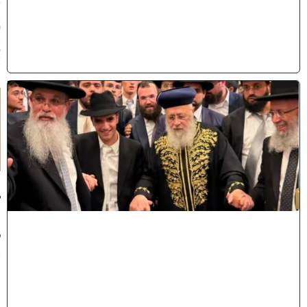
/
2
0
2
6
)
ק
וֹ
ל
חָ
תָ
ן
:
ג
ד
ו
ל
י
ה
ת