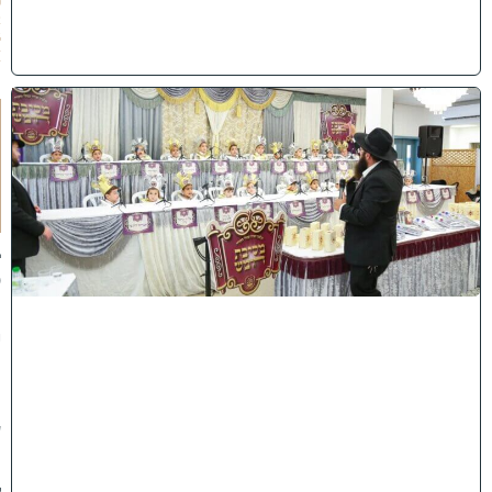
0
2
6
)
ו
ה
ע
ר
ב
נ
א
ב
ס
נ
י
ף
'
ע
מ