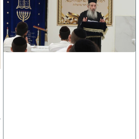
ח
י
ז
ו
ק
ו
ה
ת
ע
ו
ר
ר
ו
ת
ה
ג
ר
"
נ
ב
ן
ש