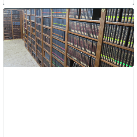
ב
ב
ר
כ
ת
ר
א
ש
י
ה
י
ש
י
ב
ה
:
ב
ע
ק
ב
ו