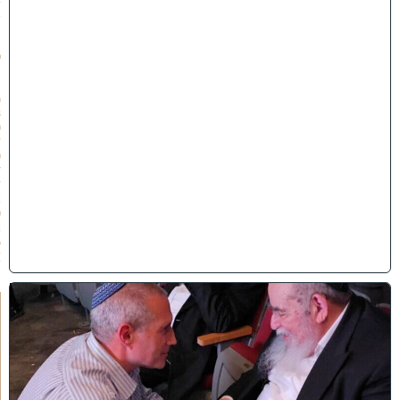
ב
ת
ש
פ
״
ו
(
3
0
/
0
7
/
2
0
2
6
)
ו
ר
א
ו
כ
י
ש