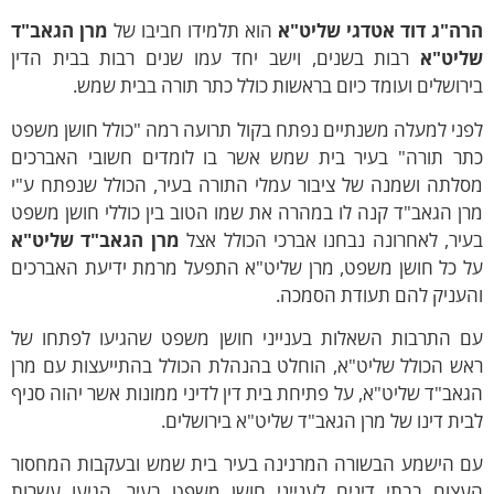
רה"ג דוד אטדגי שליט"א
הוא תלמידו חביבו של
מרן הגאב"ד
ליט"א
רבות בשנים, וישב יחד עמו שנים רבות בבית הדין
רושלים ועומד כיום בראשות כולל כתר תורה בבית שמש.
ני למעלה משנתיים נפתח בקול תרועה רמה "כולל חושן משפט
תר תורה" בעיר בית שמש אשר בו לומדים חשובי האברכים
סלתה ושמנה של ציבור עמלי התורה בעיר, הכולל שנפתח ע"י
ן הגאב"ד קנה לו במהרה את שמו הטוב בין כוללי חושן משפט
יר, לאחרונה נבחנו אברכי הכולל אצל
מרן הגאב"ד שליט"א
ל כל חושן משפט, מרן שליט"א התפעל מרמת ידיעת האברכים
העניק להם תעודת הסמכה.
ם התרבות השאלות בענייני חושן משפט שהגיעו לפתחו של
אש הכולל שליט"א, הוחלט בהנהלת הכולל בהתייעצות עם מרן
אב"ד שליט"א, על פתיחת בית דין לדיני ממונות אשר יהוה סניף
ית דינו של מרן הגאב"ד שליט"א בירושלים.
ם הישמע הבשורה המרנינה בעיר בית שמש ובעקבות המחסור
עצום בבתי דינים לענייני חושן משפט בעיר, הגיעו עשרות