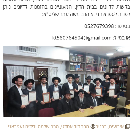
שות לדיונים בבית הדין. המעוניינים בהזמנות לדיונים ניתן
פנות לספרא דדינא הרב משה עמר שליט"א:
פון: 0527679398
מייל: kt580764504@gmail.com
אירועים
,
רבנים
הרב דוד אטדגי
,
הרב שלמה ידידיה זעפראני