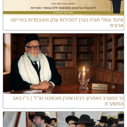
יגוד עמלי תורה נערך למכירות ענק מסובסדות בפריסה
רצית
ר המערב האחרון: רבינו אהרן מונסונגו זצ"ל | כ"ו באב
תשע"ח