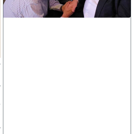
ם
ה
'
נ
ק
ר
א
ע
ל
י
ך
:
ב
מ
ה
ל
ך
פ
א
נ
ל