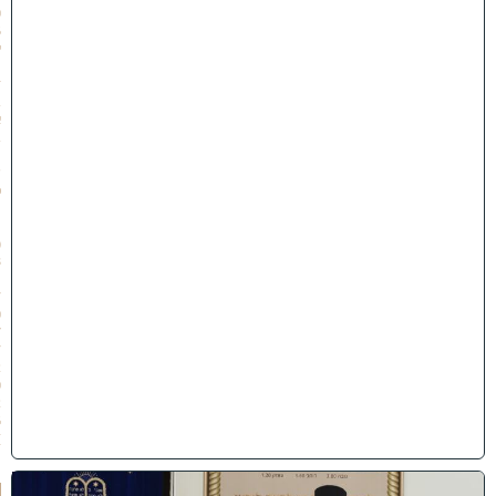
0
5
י
״
ז
ב
א
ב
ת
ש
פ
״
ו
(
3
1
/
0
7
/
2
0
2
6
)