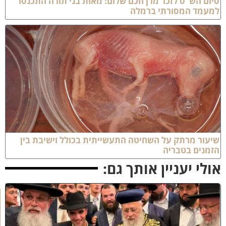
יום הש"ס לזכר מרן חכם שלום: מאות בני תורה התכנסו
מעמד המסורתי ברמלה
יעור מרתק על השחיטה התעשייתית בכולל וישיבת בין
זמנים בטבריה
ולי יעניין אותך גם:
ק
וֹ
ל
חָ