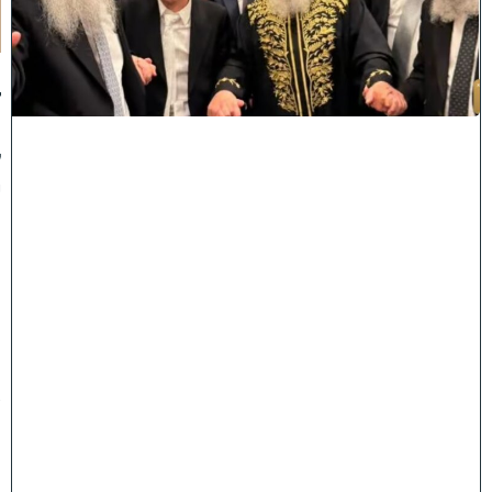
תָ
ן
:
ג
ד
ו
ל
י
ה
ת
ו
ר
ה
ה
ש
ת
ת