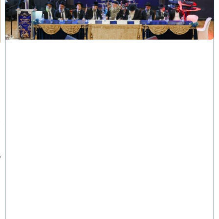
כ
מ
י
ה
:
מ
ר
ן
ה
ר
א
ש
"
ל
ה
ש
ת
ת