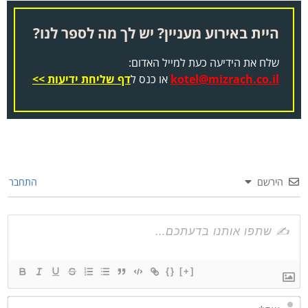
היית באירוע מעניין? יש לך מה לספר לנו?
שלח את הידיעה כעת למייל האדום:
kotel@mizrach.co.il
או כנס ל
דף שליחת ידיעות >>
הירשם
התחבר
{}
[+]
שם*