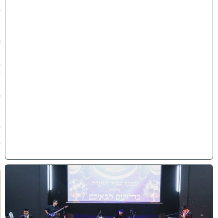
ב
א
ב
ת
ש
פ
״
ו
(
3
1
/
0
7
/
2
0
2
6
)
י
ב
נ
ה
ו
ח