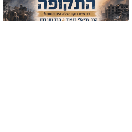
ע
ר
ו
ת
ה
ת
ק
ו
פ
ה
'
צ
פ
ו
:
ר
ב
ש
י
ח
ס