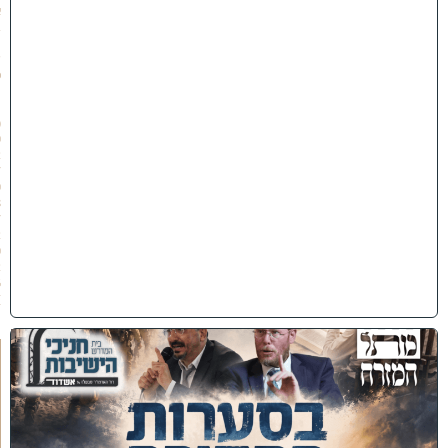
א
ב
ת
ש
פ
״
ו
(
0
2
/
0
8
/
2
0
2
6
)
כ
נ
ס
'
ב
ס