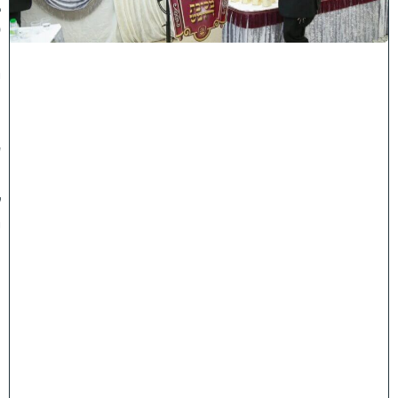
ב
ס
נ
י
ף
'
ע
מ
ל
י
ה
ת
ו
ר
ה
'