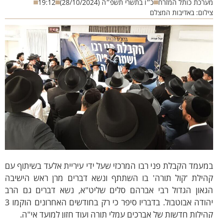
רכת כותל המזרח
כ״ו בתשרי תשפ״ה (28/10/2024)
19:12
לום: באדיבות המצלם
עמד הקבלת פני רבו המרכזי שעל ידי עיריית אלעד בשיתוף עם
הילת 'קול תורה' בו השתתף ונשא דברים מרן ראש הישיבה
גאון הגדול רבי אברהם סלים שליט"א, נשא דברים גם הרב
יהודה אבוטבול. בדבריו סיפר כי רק בחודשים האחרונים הוקמו 3
ילות חדשות של אברכים עמלי תורה ועוד חזון למועד אי"ה.