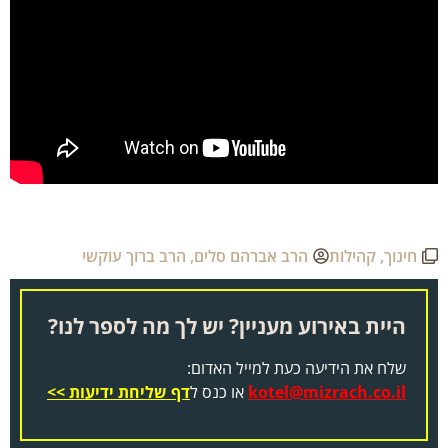
חינוך
,
קהילות
הרב אברהם סלים
,
הרב ברוך עוקשי
היית באירוע מעניין? יש לך מה לספר לנו?
שלח את הידיעה כעת למייל האדום:
kotel@mizrach.co.il
או כנס ל
דף שליחת ידיעות >>