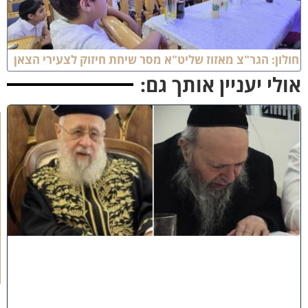
ולון: הגר"צ מאזוז שליט"א מסר שיחת חיזוק לצעירי הצאן
ולי יעניין אותך גם:
כ
ב
ו
ד
ח
כ
מ
י
ם
י
נ
ח
ל
ו
:
מ