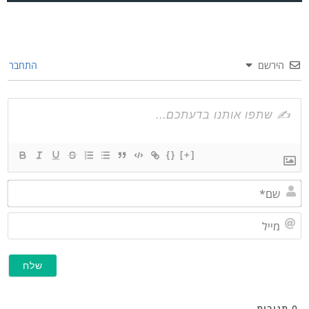
הירשם
התחבר
{}
[+]
שם*
מייל
תגובות