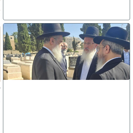
0
2
6
)
א
מ
ה
ש
ל
מ
ל
כ
ו
ת
:
ב
נ
י
מ
ר
ן