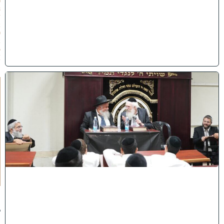
0
8
/
2
0
2
6
)
ק
נ
י
י
ן
ב
ב
א
ב
ת
ר
א
:
נ
ב
ח