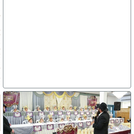
ב
ת
ש
פ
״
ו
(
0
2
/
0
8
/
2
0
2
6
)
ו
ה
ע
ר
ב
נ
א