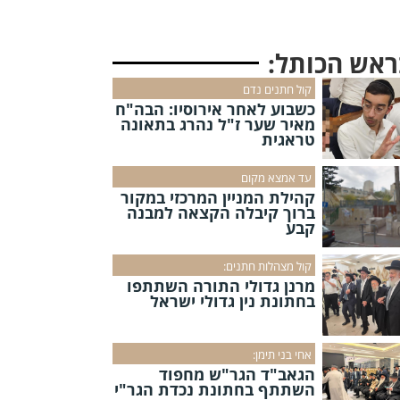
ראש הכותל:
קול חתנים נדם
כשבוע לאחר אירוסיו: הבה"ח
מאיר שער ז"ל נהרג בתאונה
טראגית
עד אמצא מקום
קהילת המניין המרכזי במקור
ברוך קיבלה הקצאה למבנה
קבע
קול מצהלות חתנים:
מרנן גדולי התורה השתתפו
בחתונת נין גדולי ישראל
אחי בני תימן:
הגאב"ד הגר"ש מחפוד
השתתף בחתונת נכדת הגר"י