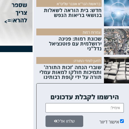
בראשות הגר"א אונגר שליט"א
חדש: בית הוראה לשאלות
בנושאי בריאות הנפש
צמרות רמות
שכונת רמות: פנינה
ירושלמית עם פוטנציאל
נדל"ני
למען לומדי התורה:
שוברי הנחה 'זכות התורה'
ותמיכות חולקו למאות עמלי
תורה על ידי קופת רבותינו
הירשמו לקבלת עדכונים
שלחו אלי!
אישור דיוור