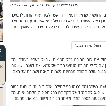
מרן הראשון לציון במעונו של מרן ראש הישיבה
הראשי לישראל ולתפקיד הראשון לציון, זאת הודות לתמיכה
מרן ראש הישיבה הגר"א סלים שליט"א אשר תמך בו מתחילת
עונו של ראש הישיבה להודות לו על תמיכתו, ולהיוועץ במגוון
רי כותל המזרח בגוגל
כ
הד
חזק את כוח התורה בכל תפוצות ישראל בארץ ובעולם. מרן
עם גדולי התורה מנהיגי הדור שליט"א, ואת דאגתו ושאיפתו
אי
יצור עולם התורה מבחינה גשמית ודאגה ושמירה על הצביון
ה, כשבסיומה נכנסו בני קהילת 'ארחות חיים' בשכונת רמות
שייכנס לביהמ"ד של הקהילה בחג הסוכות הקרוב אי"ה. מרן
בת אות בספר תורה, ולאחר מכן קם וליווהו ביציאתו ממעונו.