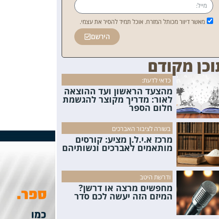
מאשר דיוור מכותל המזרח. אוכל תמיד להסיר את עצמי.
הירשם
וכן מקודם
כדאי לדעת:
מהצעד הראשון ועד ההוצאה
לאור: מדריך מקוצר להגשמת
חלום הספר
בשורה לציבור האברכים
מרכז א.י.ל.ן מציע: קורסים
מותאמים לאברכים ונשותיהם
ודרשת היטב
מחפשים מרצה או דרשן?
המיזם הזה יעשה לכם סדר