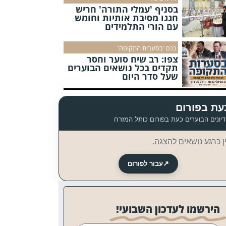
בסניף 'עמלי התורה' חריש
חגגו מסיבת אותיות וחומש
עם הורי התלמידים
כנס 'בסערות התקופה'
צפו: רב שיח סוער וחסר
תקדים בכל נושאים הבוערים
שעל סדר היום
עת בפורום
יונים הבוערים כעת בפורום כותל המזרח
ן כרגע נושאים להצגה.
↗
עבור לפורום
הירשמו לעדכון השבועי!