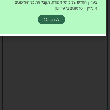
בערוץ החדש של כותל המזרח, תקבל את כל העדכונים
ש
אונליין + סרטונים בלעדיים!
מ
ב
לערוץ >
ק
ש
ת
ל
ה
ו
ס
י
ף
ב
י
ט
ו