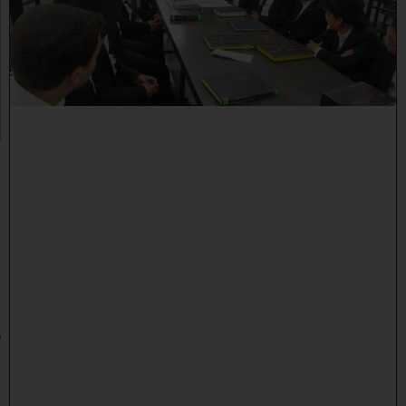
ת
ז
מ
ן
א
ל
ו
ל
:
ר
א
ש
י
י
ש
י
ב
ת
ת