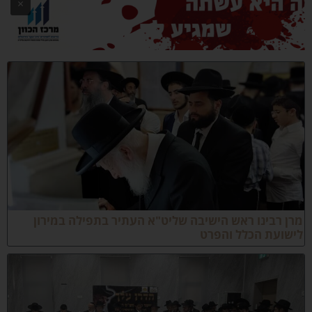
×
 רבינו ראש הישיבה שליט"א העתיר בתפילה במירון
שועת הכלל והפרט