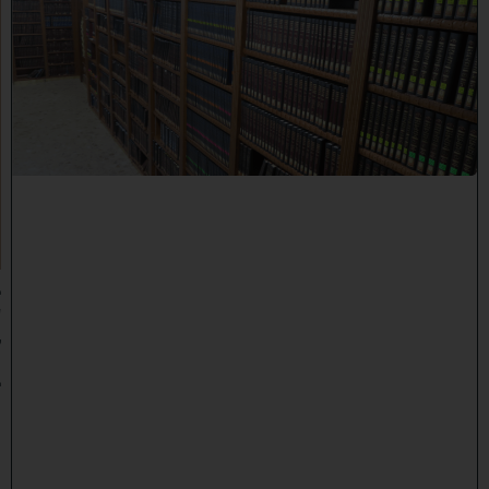
ב
ר
כ
ת
ר
א
ש
י
ה
י
ש
י
ב
ה
:
ב
ע
ק
ב
ו
ת
ה