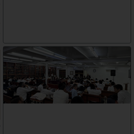
0
7
/
2
0
2
6
)
ב
י
ן
ה
ז
מ
נ
י
ם
ת
ש
פ
"
ו
ב
נ