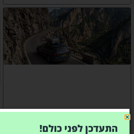
"
לֹ
א
יְ
אֻ
נֶּ
ה
לָ
הֶ
ם
כָּ
ל
רַ
ע
"
ה
י
ו
ז
מ
התעדכן לפני כולם!
ה