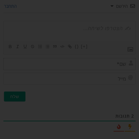
הירשם
התחבר
{}
[+]
שם*
מייל
גובות