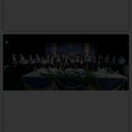
/
2
0
2
6
)
ה
ד
ר
ן
ע
ל
ך
:
ל
ק
ר
א
ת
פ
ת