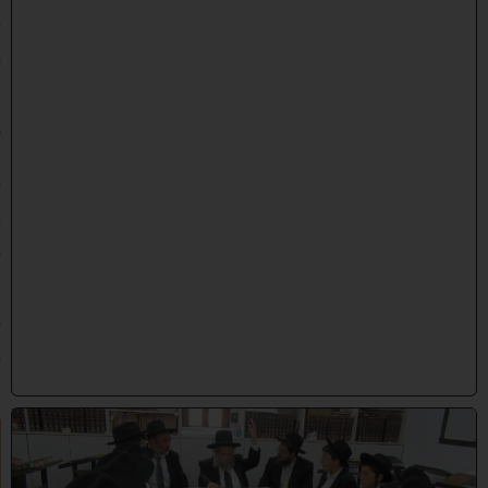
״
ד
ב
א
ב
ת
ש
פ
״
ו
(
2
8
/
0
7
/
2
0
2
6
)
ל
ק
ר
א