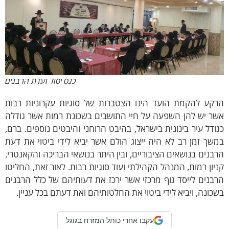
כנס יסוד ועדת הרבנים
רקע להקמת הועד הינו הצטברות של סוגיות עקרוניות רבות
שר יש להן השפעה על חיי התושבים בשכונת רמות אשר גודלה
ודל עיר בינונית בישראל, בהיבט הרוחני והיבטים נוספים. ברם,
שך זמן רב לא היה ייצוג הולם אשר יביא לידי ביטוי את דעת
בנים בנושאים הציבוריים, ובין היתר בנושאי הבריכה והקאנטרי,
יון רמות, המנהל הקהילתי ועוד סוגיות רבות. לאור זאת, החליטו
בנים לייסד גוף מרכזי אשר ירכז את דעותיהם של כלל הרבנים
כונה, ויביא לידי ביטוי את החלטותיהם ואת דעתם בכל עניין.
עקבו אחרי כותל המזרח בגוגל