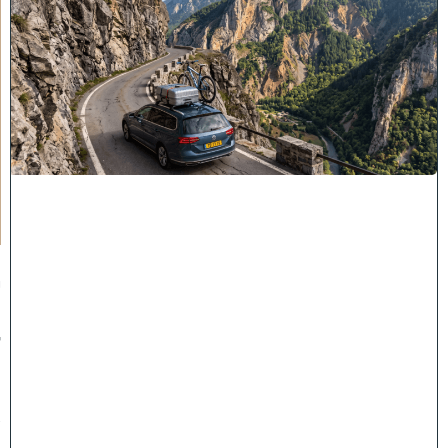
"
לֹ
א
יְ
אֻ
נֶּ
ה
לָ
הֶ
ם
כָּ
ל
רַ
ע
"
ה
י
ו
ז
מ
ה
ש