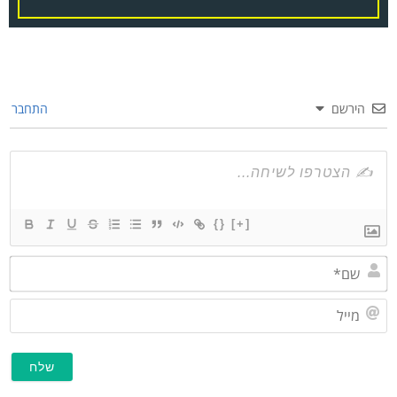
הירשם
התחבר
{}
[+]
שם*
מייל