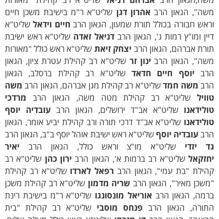
שה", הגאון הרב
אהרון דגן
שליט"א ר"מ בישיבת משכן חיים
אש חבורה בכולל תורת שמעון, הגאון הרב
חיים וידאל
שליט"א
ין ומו"ץ רמות ג', הגאון הרב
דניאל זאדה
שליט"א ראש ישיבת
ורת אברהם, הגאון הרב
יצחק זיאת
שליט"א ראש כולל "מאורות
שה", הגאון הרב
ינון זר
שליט"א רב קהילת עטרת ציון, הגאון
רב
יוסף חיים חדאד
שליט"א רב קהילת ברסלב, הגאון
רב
משה חמד
שליט"א רב קהילת מגן אברהם, הגאון הרב
משה
ויל
שליט"א רב קהילת מטה משה, הגאון הרב
מרדכי
ולידאנו
שליט"א אב"ד ירושלים, הגאון הרב
עובדיה
יוסף
לידאנו
שליט"א אב"ד דרכי תורה ורב קהילת יביע אומר, הגאון
רב
עובדיה יוסף
שליט"א ראש ישיבת אוהל יוסף ב"ב, הגאון הרב
ד יזדי
שליט"א מו"צ וראש כולל, הגאון הרב
יאיר
חזקאל
שליט"א רב ברמות א', הגאון הרב
ירון כהן
שליט"א רב
הילת "בת עמי", הגאון הרב
רפאל ל
א
רדו
שליט"א רב קהילת
שכן מאיר", הגאון הרב
שריה מדמון
שליט"א רב קהילת משכן
רמה, הגאון הרב
אוריאל מונסונגו
שליט"א ר"מ בישיבת רינת
תורה, הגאון הרב
פנחס מוסבי
שליט"א רב קהילת "בית