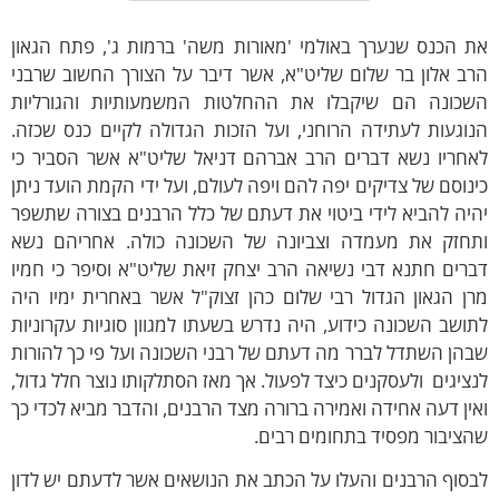
ת הכנס שנערך באולמי 'מאורות משה' ברמות ג', פתח הגאון
ב אלון בר שלום שליט"א, אשר דיבר על הצורך החשוב שרבני
שכונה הם שיקבלו את ההחלטות המשמעותיות והגורליות
וגעות לעתידה הרוחני, ועל הזכות הגדולה לקיים כנס שכזה.
אחריו נשא דברים הרב אברהם דניאל שליט"א אשר הסביר כי
נוסם של צדיקים יפה להם ויפה לעולם, ועל ידי הקמת הועד ניתן
יה להביא לידי ביטוי את דעתם של כלל הרבנים בצורה שתשפר
תחזק את מעמדה וצביונה של השכונה כולה. אחריהם נשא
רים חתנא דבי נשיאה הרב יצחק זיאת שליט"א וסיפר כי חמיו
ן הגאון הגדול רבי שלום כהן זצוק"ל אשר באחרית ימיו היה
ושב השכונה כידוע, היה נדרש בשעתו למגוון סוגיות עקרוניות
הן השתדל לברר מה דעתם של רבני השכונה ועל פי כך להורות
ציגים ולעסקנים כיצד לפעול. אך מאז הסתלקותו נוצר חלל גדול,
ין דעה אחידה ואמירה ברורה מצד הרבנים, והדבר מביא לכדי כך
ציבור מפסיד בתחומים רבים.
סוף הרבנים והעלו על הכתב את הנושאים אשר לדעתם יש לדון