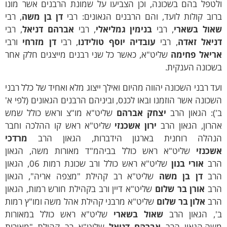
לטפל בהם בשכונה, וכן הצביעו על שמונת הרבנים אשר מונו
וב קולות לועד, והם הרבנים הגאונים: רבי
דן בן משה
, רבי
אול בשארי
, רבי
בנימין גמליאלי
, רבי
אברהם דניאל
, רבי
ניאל זאדה
, רבי
עובדיה יוסף טולידנו
, רבי
דן מזרחי
ורבי
ריאל פחימה
שליט"א, כאשר כל שני רבנים מייצגים חלק אחר
שכונה הענקית.
ד רבני השכונה יהווה מהיום ואילך ייצוג מלא ואחיד של כלל רבני
כונה אשר הוזמנו ובאו לכנס, וביניהם הרבנים הגאונים (לפי א'
): הגאון הרב
יצחק אברהם
שליט"א מו"צ וראש כולל
שמש
רון
, הגאון הרב
ירון אשכנזי
שליט"א ראש קו ההלכה וחבר
נהלה רוחנית בארגון הידברות, הגאון הרב
מרדכי
שכנזי
שליט"א ראש כולל בביהמ"ד מאורות משה, הגאון
רב
אורי בנון
שליט"א ראש כולל ורב שכונת רמות 06, הגאון
רב
דן בן משה
שליט"א רב קהילת "מצפה אריה", הגאון
רב
אורן בר שלום
שליט"א דיין ורב בקהילת חורש רמות, הגאון
רב
אל
ו
ן בר שלום
שליט"א מרבני קהילת אהל משה ומו"ץ רמות
', הגאון הרב
שאול בשארי
שליט"א ראש כולל במאורות
שה,הגאון הרב
אברהם דניאל
שליט"א רב קהילת "מאורות