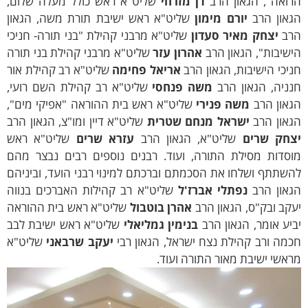
רואה", הגאון הרב
דן מזרחי
שליט"א ראש כולל מעלה שלום,
גאון הרב
יורם מימון
שליט"א ראש ישיבת תורת משה, הגאון
רב
יצחק מאיר סעדון
שליט"א מרבני קהילת "בני תורה- חניכי
שיבות", הגאון הרב
אהרון עזר
שליט"א מרבני קהילת בני תורה
יכי הישיבות, הגאון הרב
אריאל פחימה
שליט"א רב קהילת אור
נניה, הגאון הרב
משה פנחסי
שליט"א רב קהילת השם רועי,
גאון הרב
משה פנירי
שליט"א ראש בית ההוראה "אפיקי מים",
גאון הרב
ישראל מנחם שטרית
שליט"א דיין ומו"צ, הגאון הרב
צחק שרים
שליט"א, הגאון הרב
עזרא שרים
שליט"א ראש
וסדות מסילת התורה, ועוד.
רבנים נוספים רבים נבצר מהם
שתתף ושלחו את הסכמתם וברכתם למינוי רבני הועד, וביניהם
גאון הרב
נפתלי אברז'ל
שליט"א רב קהילות האברכים בנווה
קב ובק"ס,
הגאון הרב
אהרן בוטבול
שליט"א ראש בית ההוראה
יע אומר, הגאון הרב
בנימין גמליאלי
שליט"א ראש ישיבת לבב
מה ורב קהילת נצח ישראל, הגאון רבי
י
עקב שרבאני
שליט"א
אשי ישיבת מאור התורה ועוד.