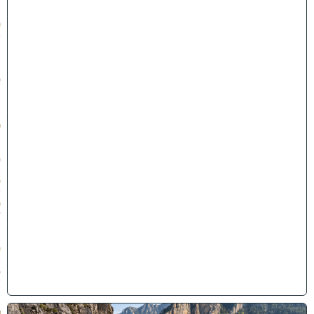
:
1
0
ט
״
ו
ב
א
ב
ת
ש
פ
״
ו
(
2
9
/
0
7
/
2
0
2
6
)