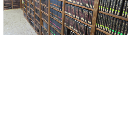
כ
ת
ר
א
ש
י
ה
י
ש
י
ב
ה
:
ב
ע
ק
ב
ו
ת
ה
ת
ר