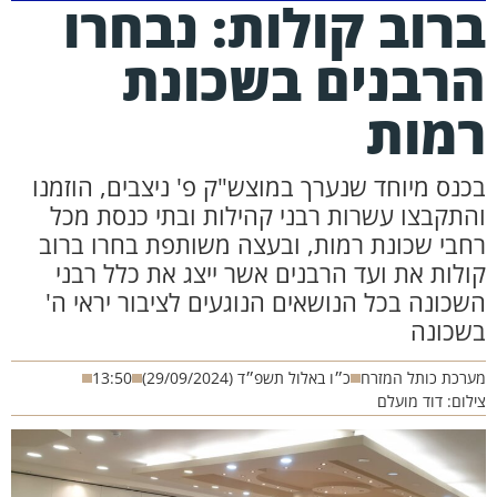
רוב קולות: נבחרו
רבנים בשכונת
מות
כנס מיוחד שנערך במוצש"ק פ' ניצבים, הוזמנו
התקבצו עשרות רבני קהילות ובתי כנסת מכל
חבי שכונת רמות, ובעצה משותפת בחרו ברוב
ולות את ועד הרבנים אשר ייצג את כלל רבני
שכונה בכל הנושאים הנוגעים לציבור יראי ה'
שכונה
רכת כותל המזרח
כ״ו באלול תשפ״ד (29/09/2024)
13:50
לום: דוד מועלם