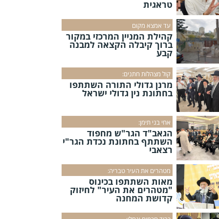
טראגית
עד אמצא מקום
קהילת המניין המרכזי במקור
ברוך קיבלה הקצאה למבנה
קבע
קול מצהלות חתנים:
מרנן גדולי התורה השתתפו
בחתונת נין גדולי ישראל
אחי בני תימן:
הגאב"ד הגר"ש מחפוד
השתתף בחתונת נכדת הגר"י
רצאבי
מטהרים את העיר טבריה:
מאות השתתפו בכינוס
"מטהרים את העיר" לחיזוק
קדושת המחנה
כבוד חכמים ינחלו: