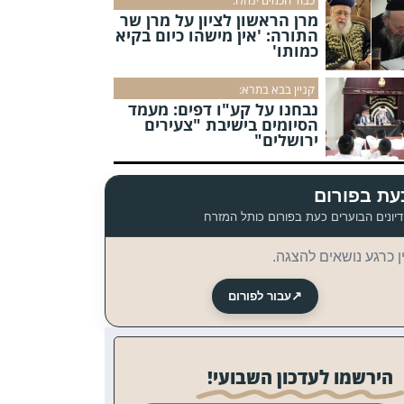
מרן הראשון לציון על מרן שר
התורה: 'אין מישהו כיום בקיא
כמותו'
קניין בבא בתרא:
נבחנו על קע"ו דפים: מעמד
הסיומים בישיבת "צעירים
ירושלים"
עת בפורום
יונים הבוערים כעת בפורום כותל המזרח
ן כרגע נושאים להצגה.
↗
עבור לפורום
הירשמו לעדכון השבועי!