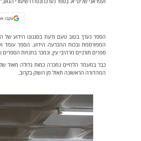
זעפראני שליט"א. בספר נערכו ונסדרו שיעורי הגאב"
עקבו אח
הספר נערך בטוב טעם ודעת בסגנונו הידוע של המ
המפורסמת ובכוח ההכרעה הידוע. הספר עומד ועו
ספרים תורניים מרהיבי עין, ונמכר בחנויות הספרים ו
כבר במעמד הלחיים נמכרה כמות גדולה מאוד של ע
המהדורה הראשונה תאזל מן השוק בקרוב.