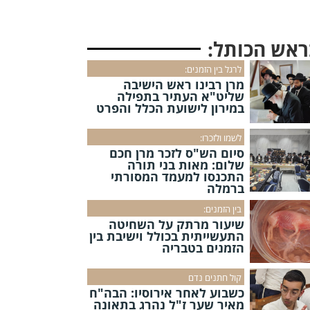
ראש הכותל:
לרגל בין הזמנים:
מרן רבינו ראש הישיבה
שליט"א העתיר בתפילה
במירון לישועת הכלל והפרט
לשמו ולזכרו:
סיום הש"ס לזכר מרן חכם
שלום: מאות בני תורה
התכנסו למעמד המסורתי
ברמלה
בין הזמנים:
שיעור מרתק על השחיטה
התעשייתית בכולל וישיבת בין
הזמנים בטבריה
קול חתנים נדם
כשבוע לאחר אירוסיו: הבה"ח
מאיר שער ז"ל נהרג בתאונה