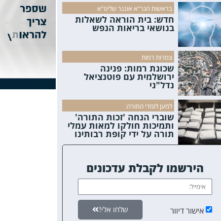
בראשות הגר"א אונגר שליט"א
חדש: בית הוראה לשאלות
בנושאי בריאות הנפש
צמרות רמות
שכונת רמות: פנינה
ירושלמית עם פוטנציאל
נדל"ני
למען לומדי התורה:
שוברי הנחה 'זכות התורה'
ותמיכות חולקו למאות עמלי
תורה על ידי קופת רבותינו
הירשמו לקבלת עדכונים
שלחו אלי!
אישור דיוור