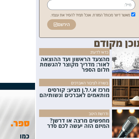
מאשר דיוור מכותל המזרח. אוכל תמיד להסיר את עצמי.
הירשם
וכן מקודם
כדאי לדעת:
מהצעד הראשון ועד ההוצאה
לאור: מדריך מקוצר להגשמת
חלום הספר
בשורה לציבור האברכים
מרכז א.י.ל.ן מציע: קורסים
מותאמים לאברכים ונשותיהם
ודרשת היטב
מחפשים מרצה או דרשן?
המיזם הזה יעשה לכם סדר