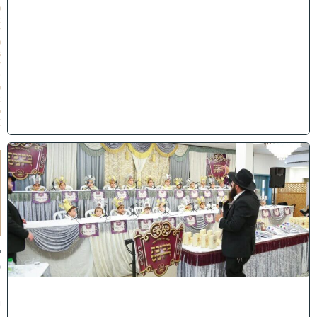
0
2
/
0
8
/
2
0
2
6
)
ו
ה
ע
ר
ב
נ
א
ב
ס
נ
י