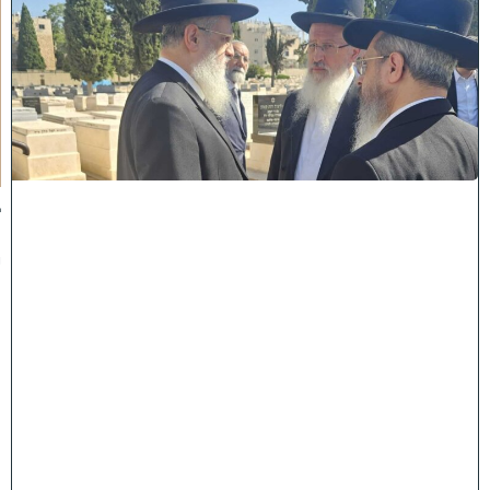
מ
ה
ש
ל
מ
ל
כ
ו
ת
:
ב
נ
י
מ
ר
ן
ה
ג
ר
"