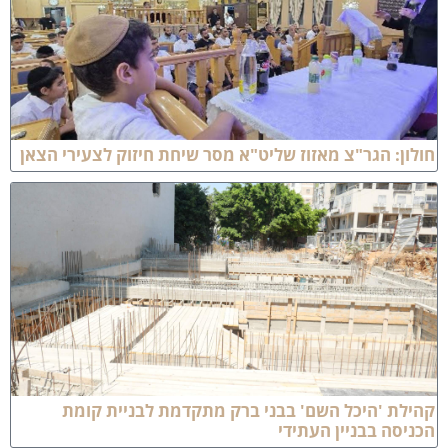
ולון: הגר"צ מאזוז שליט"א מסר שיחת חיזוק לצעירי הצאן
הילת 'היכל השם' בבני ברק מתקדמת לבניית קומת
כניסה בבניין העתידי