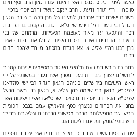
שר לפני הכינוס נכנסו ראשי האיגוד עם הגאון הרב יוסף חיים
יסה – ר"י תורה ודעת , הרב יעקב מויאל והרב יוסף ברכץ –
שגיח ישיבת דבר אברהם, למעונו של מרן ראש הישיבה הגאון
גדול רבי משה הלל הירש שליט"א. הגרמ"ה קבלם בהתלהבות
בה והתפעל עד מאוד מעוצמת הפעילות, ומרמתם של בני
שיבות החברים באיגוד, ובסיום השיחה קיבלו את ברכתו כאשר
רן רבנו רה"י שליט"א יצא מגדרו במכתב מיוחד שהכה הדים
ים.
חילת חודש תמוז עלו תלמידי האיגוד המסיימים ישיבות קטנות
רושלים לצורך מבחן תובעני ומפרך אשר נערך במשותף על ידי
שי הישיבות בירושלים, ביניהם הגאון הגדול רבי ישי טולדאנו
ליט"א, הגאון רבי שלמה כהן שליט"א, הגאון רבי משה הראל
יט"א והגאון רבי יוסף חיים סויסה שליט"א. ראשי הישיבות אשר
חנו את הבחורים כמצרף כסף והעמיקו עמם בנבכי הסוגיות
יעו את התפעלותם הרבה מכישורי הנבחנים ושליטתם ב'רייד'
שיבתי לעומקו ומנועם הליכותיהם.
ד הוסיפו ראשי הישיבות כי ימליצו בחום לראשי ישיבות נוספים