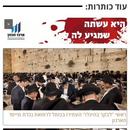
וד כותרות:
×
אשי "לבקר בהיכלו" העתירו בכותל לרפואת נכדת מייסד
ארגון