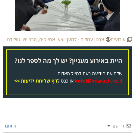
אירועים
ארגון עמלים - למען יוצאי אתיופיה
,
הרב ישי טולידנו
היית באירוע מעניין? יש לך מה לספר לנו?
שלח את הידיעה כעת למייל האדום:
kotel@mizrach.co.il
או כנס ל
דף שליחת ידיעות >>
הירשם
התחבר