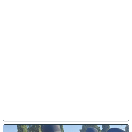
:
0
5
כ
׳
ב
א
ב
ת
ש
פ
״
ו
(
0
3
/
0
8
/
2
0
2
6
)
א