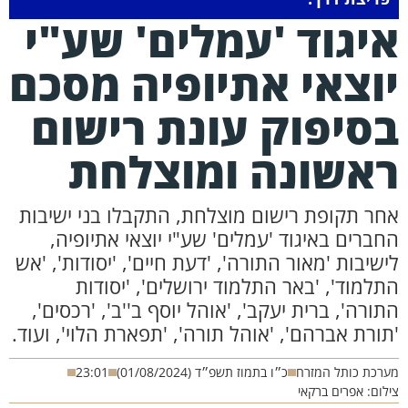
יגוד 'עמלים' שע"י
וצאי אתיופיה מסכם
סיפוק עונת רישום
אשונה ומוצלחת
חר תקופת רישום מוצלחת, התקבלו בני ישיבות
חברים באיגוד 'עמלים' שע"י יוצאי אתיופיה,
ישיבות 'מאור התורה', 'דעת חיים', 'יסודות', 'אש
תלמוד', 'באר התלמוד ירושלים', 'יסודות
תורה', ברית יעקב', 'אוהל יוסף ב''ב', 'רכסים',
תורת אברהם', 'אוהל תורה', 'תפארת הלוי', ועוד.
רכת כותל המזרח
כ״ו בתמוז תשפ״ד (01/08/2024)
23:01
לום: אפרים ברקאי