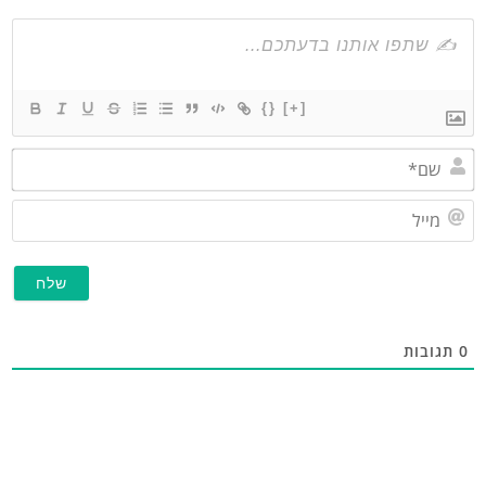
{}
[+]
שם*
מייל
תגובות