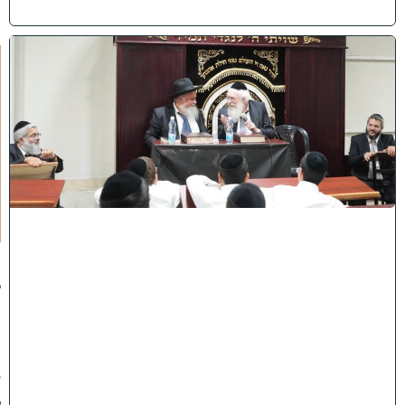
)
ק
נ
י
י
ן
ב
ב
א
ב
ת
ר
א
:
נ
ב
ח
נ
ו
ע