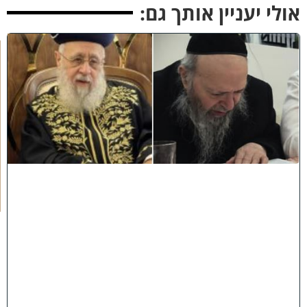
ולי יעניין אותך גם:
כ
ב
ו
ד
ח
כ
מ
י
ם
י
נ
ח
ל
ו
:
מ
ר
ן
ה
ר