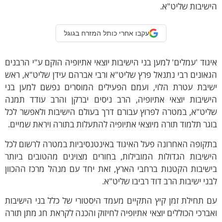
שיבות שליט"א.
עקבו אחרי כותל המזרח בגוגל
גוד 'עמלים' למען בני הישיבות יוצאי אתיופיה הוקם ע"י הרבנים
אונים רבי נתנאל פרץ שליט"א ורבי אברהם עידן שליט"א, ראש
שיבת עטרת הלוי, ועמם הפעילים המוסרים נפשם למען בני
ישיבות יוצאי אתיופיה, הרב ניסים יברקן והרב עודד תמנה
יט"א, במטרה לפרוץ עבורם דרך בעולם הישיבות ולאפשר לכל
גר תלמוד תורה מיוצאי אתיופיה להתעלות בתורה ויראת שמיים.
קופה האחרונה פעל האיגוד באינטנסיביות במטרה לרשום לכל
שיבות הגדולות המובילות, בחורים מצוינים מהטובים ביותר
שיבות הקטנות ברחבי הארץ, זאת יחד עם מנהל מרכז ההכוון
ני ישיבות הרב דוד רביבו שליט"א.
 תחילת זמן קיץ התקיים מעמד היסטורי של כלל בני הישיבות
ברכי הכוללים יוצאי אתיופיה לחיזוק והכנה לקראת חג מתן תורה