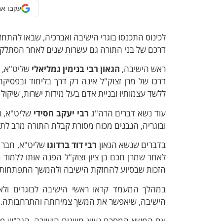
עקבו אח
לכינוס התכנסו בוגרי הישיבה ואברכיה, שבאו להתחז
דרכם של בני התורה גם עשרות שנים לאחר הסתלקו
ראש הישיבה,
הגאון רבי בנימין גמליאלי
שליט"א, ה
דרכו של מרן זצוק"ל אינה רק דרך בלימוד ובפסיק
ללשד עצמותיו ובניית אדם בעל מידות ישרות, שיקול 
עוד נשא דברים הרה"ג
רבי יעקב חסידי
שליט"א, ר
ובוגריה, הנבנים מכוח מסורת קבלת התורה מרב לתלמי
בדברים שנשא הגאון
רבי דוד ברדוגו
שליט"א, חבר ב
לאחר שמרן חכם בן ציון זצוק"ל הפנה אותו ללמוד 
הזכות שבסיוע להחזקת הישיבה ולהמשך התפתחות
במהלך המעמד קראו ראשי הישיבה לבוגרים ולא
הישיבה, שיאפשר את המשך צמיחתה והתרחבותה.
את המשא המסכם נשא משגיח הישיבה, הגר"ש פול