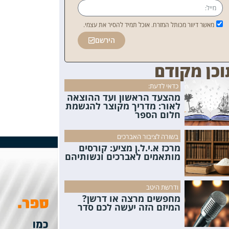
מאשר דיוור מכותל המזרח. אוכל תמיד להסיר את עצמי.
הירשם
וכן מקודם
כדאי לדעת:
מהצעד הראשון ועד ההוצאה
לאור: מדריך מקוצר להגשמת
חלום הספר
בשורה לציבור האברכים
מרכז א.י.ל.ן מציע: קורסים
מותאמים לאברכים ונשותיהם
ודרשת היטב
מחפשים מרצה או דרשן?
המיזם הזה יעשה לכם סדר