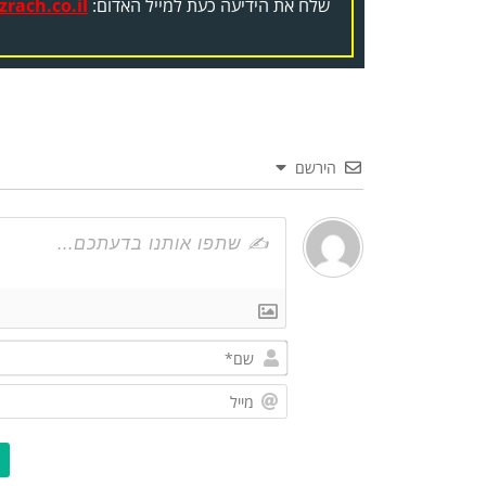
שלח את הידיעה כעת למייל האדום:
rach.co.il
הירשם