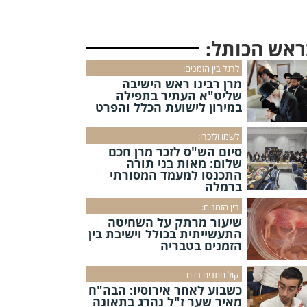
ראש הכותל:
לרגל בין הזמנים:
מרן רבינו ראש הישיבה
שליט"א העתיר בתפילה
במירון לישועת הכלל והפרט
לשמו ולזכרו:
סיום הש"ס לזכר מרן חכם
שלום: מאות בני תורה
התכנסו למעמד המסורתי
ברמלה
בין הזמנים:
שיעור מרתק על השחיטה
התעשייתית בכולל וישיבת בין
הזמנים בטבריה
קול חתנים נדם
כשבוע לאחר אירוסיו: הבה"ח
מאיר שער ז"ל נהרג בתאונה