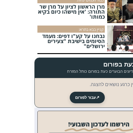
מרן הראשון לציון על מרן שר
התורה: 'אין מישהו כיום בקיא
כמותו'
קניין בבא בתרא:
נבחנו על קע"ו דפים: מעמד
הסיומים בישיבת "צעירים
ירושלים"
עת בפורום
יונים הבוערים כעת בפורום כותל המזרח
ן כרגע נושאים להצגה.
↗
עבור לפורום
הירשמו לעדכון השבועי!