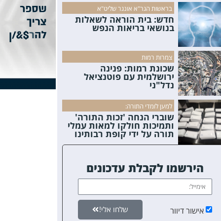
בראשות הגר"א אונגר שליט"א
חדש: בית הוראה לשאלות
בנושאי בריאות הנפש
צמרות רמות
שכונת רמות: פנינה
ירושלמית עם פוטנציאל
נדל"ני
למען לומדי התורה:
שוברי הנחה 'זכות התורה'
ותמיכות חולקו למאות עמלי
תורה על ידי קופת רבותינו
הירשמו לקבלת עדכונים
שלחו אלי!
אישור דיוור