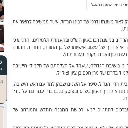
רי כותל המזרח בגוגל
ק לאור משנתו ודרכו של רבינו הגדול, אשר ממשיכה להאיר את
תו.
רחיב במשנת רבו בעיון הש"ס ובהעמדת תלמידים, והדגיש כי
ה, אלא דרך של עיצוב אישיותו של בן התורה, החדרת התורה
דעת נכון והכרת מקומו בעבודת ה'.
כ
"מ בישיבה הגדולה, שעמד על הצלחתם של תלמידי הישיבה
הד
ד בדרכו של מרן חכם בן ציון זצוק"ל.
אי
ית הדין הגדול, סיפר על השנים שבהן למד עם ראש הישיבה,
ממנו את דרך העיון בש"ס ובפוסקים. בדבריו עמד גם על גודל
ה.
ברכים להתגייס למען רכישת המבנה החדש והמורחב של
וביאן שליט"א, שביאר את דברי המדרש על טענות השבטים