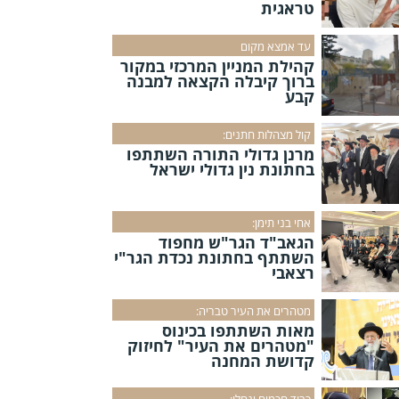
טראגית
עד אמצא מקום
קהילת המניין המרכזי במקור
ברוך קיבלה הקצאה למבנה
קבע
קול מצהלות חתנים:
מרנן גדולי התורה השתתפו
בחתונת נין גדולי ישראל
אחי בני תימן:
הגאב"ד הגר"ש מחפוד
השתתף בחתונת נכדת הגר"י
רצאבי
מטהרים את העיר טבריה:
מאות השתתפו בכינוס
"מטהרים את העיר" לחיזוק
קדושת המחנה
כבוד חכמים ינחלו: