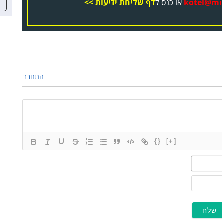
kotel@miz
או כנס ל
דף שליחת ידיעות >>
התחבר
{}
[+]
שם*
מייל