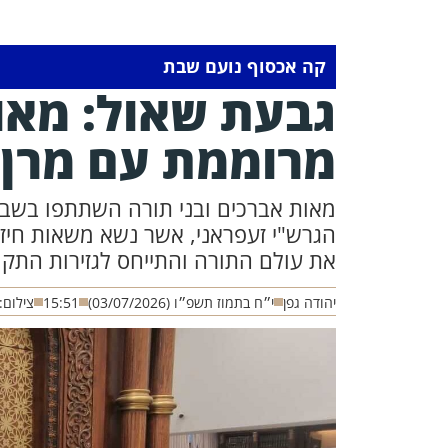
קה אכסוף נועם שבת
גבעת שאול: מא
מרוממת עם מרן 
מאות אברכים ובני תורה השתתפו בשב
הגרש"י זעפראני, אשר נשא משאות חיזו
את עולם התורה והתייחס לגזירות התק
יהודה גפן
י״ח בתמוז תשפ״ו (03/07/2026)
15:51
צילום: