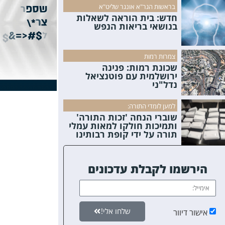
בראשות הגר"א אונגר שליט"א
חדש: בית הוראה לשאלות
בנושאי בריאות הנפש
צמרות רמות
שכונת רמות: פנינה
ירושלמית עם פוטנציאל
נדל"ני
למען לומדי התורה:
שוברי הנחה 'זכות התורה'
ותמיכות חולקו למאות עמלי
תורה על ידי קופת רבותינו
הירשמו לקבלת עדכונים
שלחו אלי!
אישור דיוור