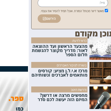
מאשר דיוור מכותל המזרח. אוכל תמיד להסיר את עצמי.
הירשם
וכן מקודם
כדאי לדעת:
מהצעד הראשון ועד ההוצאה
לאור: מדריך מקוצר להגשמת
חלום הספר
בשורה לציבור האברכים
מרכז א.י.ל.ן מציע: קורסים
מותאמים לאברכים ונשותיהם
ודרשת היטב
מחפשים מרצה או דרשן?
המיזם הזה יעשה לכם סדר