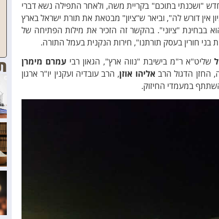
ש "ושכנתי בתוכם" בקריית משה, ולאחר התפילה נשא דברי
ון אין דורש לה", וביאר ש"ציון" מבטאת את תורת ישראל בארץ
וא בבחינת "ציוני". בהקשר זה הזכיר את מילות הפתיחה של
ת בני חורין בעסק תורתנו", חירות הנקנית בעמל התורה.
ת
ל
שליט"א ר"מ בישיבת "נווה ארץ", הגאון רבי
עמרם מימרן
, החזן הדגול הרב
אליהו אוזן
, הרב עובדיה ועקנין יו"ר ארגון
להשתתף במעמדי החיזוק.