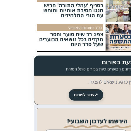
בסניף 'עמלי התורה' חריש
חגגו מסיבת אותיות וחומש
עם הורי התלמידים
כנס 'בסערות התקופה'
צפו: רב שיח סוער וחסר
תקדים בכל נושאים הבוערים
שעל סדר היום
עת בפורום
יונים הבוערים כעת בפורום כותל המזרח
ן כרגע נושאים להצגה.
↗
עבור לפורום
הירשמו לעדכון השבועי!