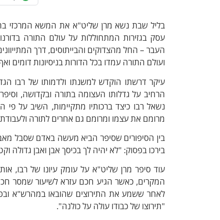
בליל שבת נשא מרן שליט"א את המשא המרכזי בהי
עסק בגזירות המתחוללות על עולם התורה בדורנו,
העבר – החל מהצדוקים והבייתוסים, דרך המתייוונים
ועולם התורה עמדו בכל הדורות בניסיונות דומים וא
עיקר דרשתו הוקדש למשנתו ולדמותו של רבו הגדו
הרחיב על גדלותו העצומה בתורה ובקדושה, וסיפר ע
נשאל רבו כיצד ברכותיו מתקיימות, השיב על פי ה
מרומם את עצמו ומרומם גם אחרים לתורה ולעבודת ה
בין הסיפורים שסיפר הביא מעשה באדם שסבל מאבנים
בירכו בפסוק: "לא יהיה לך בכיסך אבן ואבן גדולה וק
עוד סיפר מרן שליט"א על עומק עיונו של רבו, אות
המקרים, כאשר הגיע חכם עזרא לשיעור שמסר חכם מ
לאחר ששמע את התירוצים שהובאו במהרש"א ובפני 
"תירוצו של כבודו עולה על כולנה".