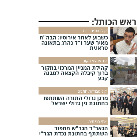
ראש הכותל:
קול חתנים נדם
כשבוע לאחר אירוסיו: הבה"ח
מאיר שער ז"ל נהרג בתאונה
טראגית
עד אמצא מקום
קהילת המניין המרכזי במקור
ברוך קיבלה הקצאה למבנה
קבע
קול מצהלות חתנים:
מרנן גדולי התורה השתתפו
בחתונת נין גדולי ישראל
אחי בני תימן:
הגאב"ד הגר"ש מחפוד
השתתף בחתונת נכדת הגר"י