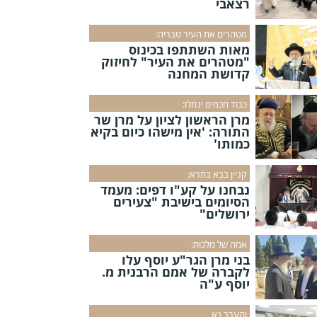
רצאבי
מטהרים את העיר טבריה:
מאות השתתפו בכינוס
"מטהרים את העיר" לחיזוק
קדושת המחנה
כבוד חכמים ינחלו:
מרן הראשון לציון על מרן שר
התורה: 'אין מישהו כיום בקיא
כמותו'
קניין בבא בתרא:
נבחנו על קע"ו דפים: מעמד
הסיומים בישיבת "צעירים
ירושלים"
אמה של מלכות:
בני מרן הגר"ע יוסף עלו
לקברה של אמם הרבנית מ.
יוסף ע"ה
והערב נא