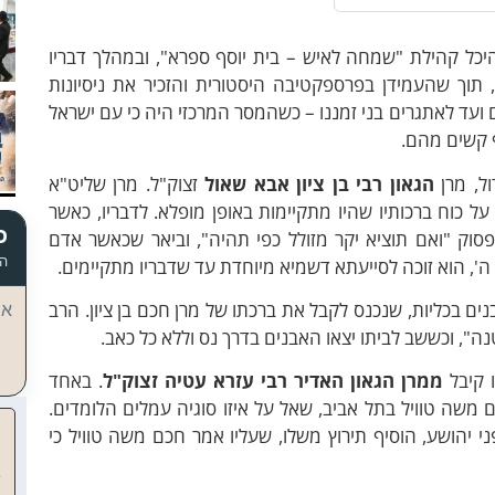
כל קהילת "שמחה לאיש – בית יוסף ספרא", ובמהלך דבריו
 תוך שהעמידן בפרספקטיבה היסטורית והזכיר את ניסיונות
 ועד לאתגרים בני זמננו – כשהמסר המרכזי היה כי עם ישראל
ף קשים מהם.
ל, מרן
הגאון רבי בן ציון אבא שאול
זצוק"ל. מרן שליט"א
ל כוח ברכותיו שהיו מתקיימות באופן מופלא. לדבריו, כאשר
כ
פסוק "ואם תוציא יקר מזולל כפי תהיה", וביאר שכאשר אדם
הד
', הוא זוכה לסייעתא דשמיא מיוחדת עד שדבריו מתקיימים.
 בכליות, שנכנס לקבל את ברכתו של מרן חכם בן ציון. הרב
אי
טנה", וכששב לביתו יצאו האבנים בדרך נס וללא כל כאב.
ו קיבל
ממרן הגאון האדיר רבי עזרא עטיה זצוק"ל
. באחד
שה טוויל בתל אביב, שאל על איזו סוגיה עמלים הלומדים.
יהושע, הוסיף תירוץ משלו, שעליו אמר חכם משה טוויל כי