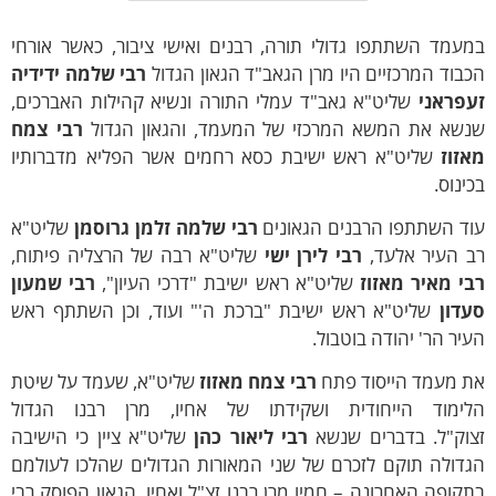
עמד השתתפו גדולי תורה, רבנים ואישי ציבור, כאשר אורחי
בוד המרכזיים היו מרן הגאב"ד הגאון הגדול
רבי שלמה ידידיה
עפראני
שליט"א גאב"ד עמלי התורה ונשיא קהילות האברכים,
נשא את המשא המרכזי של המעמד, והגאון הגדול
רבי צמח
אזוז
שליט"א ראש ישיבת כסא רחמים אשר הפליא מדברותיו
ינוס.
וד השתתפו הרבנים הגאונים
רבי שלמה זלמן גרוסמן
שליט"א
ב העיר אלעד,
רבי לירן ישי
שליט"א רבה של הרצליה פיתוח,
בי מאיר מאזוז
שליט"א ראש ישיבת "דרכי העיון",
רבי שמעון
עדון
שליט"א ראש ישיבת "ברכת ה'" ועוד, וכן השתתף ראש
יר הר' יהודה בוטבול.
ת מעמד הייסוד פתח
רבי צמח מאזוז
שליט"א, שעמד על שיטת
לימוד הייחודית ושקידתו של אחיו, מרן רבנו הגדול
צוק"ל. בדברים שנשא
רבי ליאור כהן
שליט"א ציין כי הישיבה
גדולה תוקם לזכרם של שני המאורות הגדולים שהלכו לעולמם
קופה האחרונה – חמיו מרן רבנו זצ"ל ואחיו, הגאון הפוסק רבי