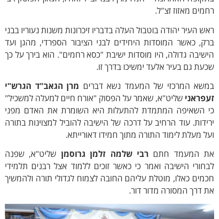
מים מאזוז זצ"ל.
ש העיר יהודה בוטבול העלה בדבריו זיכרונות משנות נעוריו בבני
ק, כאשר המוסדות היחידים לבני הציבור הספרדי, מהגן ועד
שיבה גדולה, היו מוסדות ישיבת "כסא רחמים". הוא בירך על כך
עת גם בעיר אלעד ימשיכו בדרך זו.
משא המרכזי של המעמד נשא דברים
מרן הגאב"ד הגרש"י
עפראני
שליט"א, שאמר על הפסוק "אורח חיים למעלה למשכיל"
י השאיפה המתמדת להתעלות היא השומרת את האדם מפני
ידות. עוד הרחיב על דרכה של הישיבה להוביל למצוינות בתורה
ל מעלת לימוד התורה מתוך חמידו דאורייתא.
ת המעמד חתם
רבי שלמה זלמן גרוסמן
שליט"א, שפנה
חורי הישיבה ואמר כי כאשר זוכים ללמוד אצל רבנים תלמידי
מים כאלו, מוטלת עליהם החובה לצמוח לגדולי תורה ולהמשיך
 דרך המסורה מדור דור.