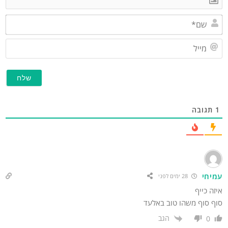
שם*
מייל
תגובה
מיחי
28 ימים לפני
זה כייף
וף סוף משהו טוב באלעד
הגב
0