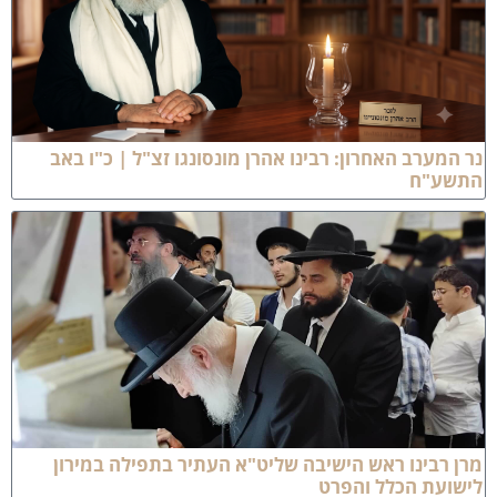
ר המערב האחרון: רבינו אהרן מונסונגו זצ"ל | כ"ו באב
תשע"ח
רן רבינו ראש הישיבה שליט"א העתיר בתפילה במירון
ישועת הכלל והפרט