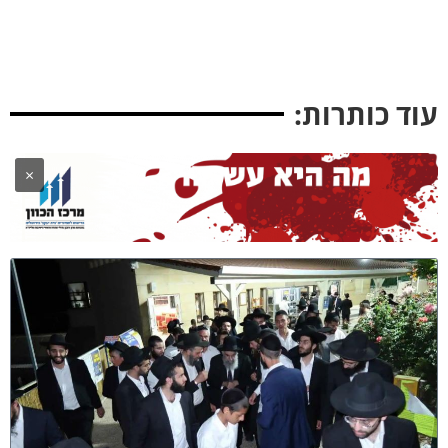
וד כותרות:
×