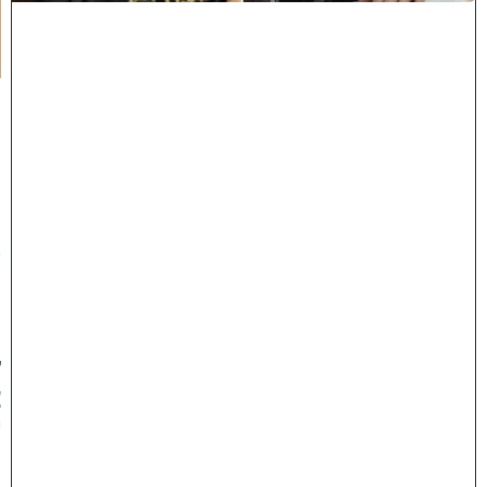
ח
ל
ו
:
מ
ר
ן
ה
ר
א
ש
ו
ן
ל
צ
י
ו