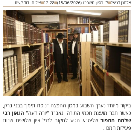
חנן דניאל
ל׳ בסיון תשפ״ו (15/06/2026)
12:28
צילום: דוד קשת
קור מיוחד נערך השבוע במכון ההפצה "נוסח תימן" בבני ברק,
אשר חבר מועצת חכמי התורה וגאב"ד "יורה דעה"
הגאון רבי
למה מחפוד
שליט"א הגיע למקום לרגל ציון שלושים שנות
ילות המכון.