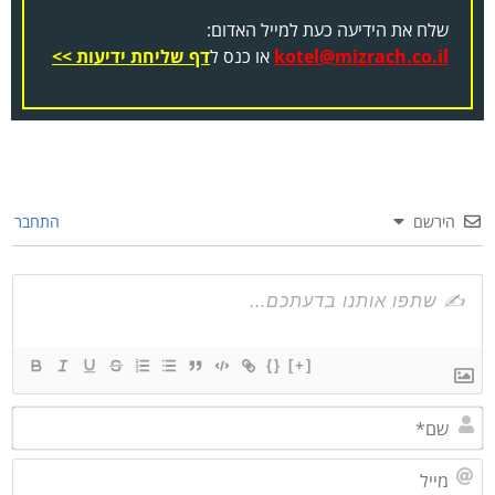
שלח את הידיעה כעת למייל האדום:
kotel@mizrach.co.il
או כנס ל
דף שליחת ידיעות >>
הירשם
התחבר
{}
[+]
שם*
מייל