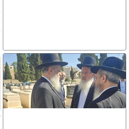
3
/
0
8
/
2
0
2
6
)
א
מ
ה
ש
ל
מ
ל
כ
ו
ת
:
ב
נ