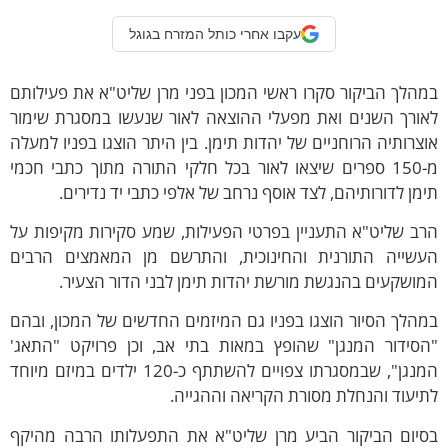
עקבו אחרי כותל המזרח בגוגל
הלך הביקור סקרו ראשי המכון בפני מרן שליט"א את פעילותם
אורך השנים ואת מפעלי ההוצאה לאור שנעשו במסגרת שימור
צרותיה הרוחניים של יהדות תימן. בין היתר הוצגו בפניו למעלה
מ-150 ספרים שיצאו לאור בכל חלקי התורה מתוך כתבי חכמי
מן לדורותיהם, לצד אוסף נרחב של אלפי כתבי יד נדירים.
ב שליט"א התעניין בפרטי הפעילות, שמע סקירות מקיפות על
עשייה התורנית והחינוכית, והתרשם מן המאמצים הרבים
ושקעים בהנגשת מורשת יהדות תימן לבני הדור הצעיר.
הלך הסיור הוצגו בפניו גם המיזמים החדשים של המכון, ובהם
הסידור המנגן" שהופץ במאות בתי אב, וכן פרויקט "התאג'
המנגן", שבמסגרתו צפויים להשתתף כ-120 ילדים במיזם מיוחד
יעוד והנחלת מסורת הקריאה וההגייה.
סיום הביקור הביע מרן שליט"א את התפעלותו הרבה מהיקף