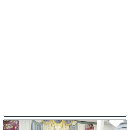
4
י
״
ט
ב
א
ב
ת
ש
פ
״
ו
(
0
2
/
0
8
/
2
0
2
6
)
ו