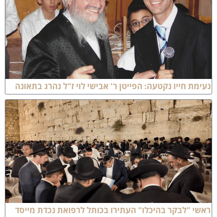
עימת חייו נקטעה: הפייטן ר' אבישי לוי ז"ל נהרג בתאונה
אשי "לבקר בהיכלו" העתירו בכותל לרפואת נכדת מייסד