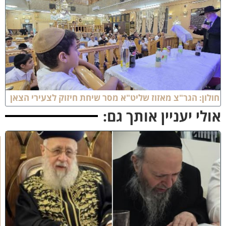
ולון: הגר"צ מאזוז שליט"א מסר שיחת חיזוק לצעירי הצאן
ולי יעניין אותך גם:
כ
ב
ו
ד
ח
כ
מ
י
ם
י
נ