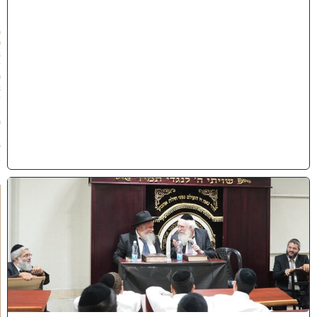
״
ו
(
0
3
/
0
8
/
2
0
2
6
)
ק
נ
י
י
ן
ב
ב
א
ב
ת
ר