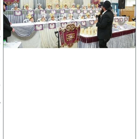
ה
ע
ר
ב
נ
א
ב
ס
נ
י
ף
'
ע
מ
ל
י
ה
ת
ו