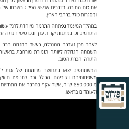
אורח כבוד מיוחד במעמד היה מרן הראשון לציון הגא
את כוח התורה. בדברים שנשא הפליג בשבחו של מ
ומסגרות כולל ברחבי הארץ.
במהלך המעמד נפתחה התרמה מיוחדת לרגל עשור לה
התורמים זכו במתנות יקרות ערך ובכרטיסי הגרלה על
לאחר מכן נערכה ההגרלה, כאשר המנחה הרב אל
השמחה הגדולה ליוותה תזמורת מורחבת בראשות
התורה והכרת הטוב.
המשתתפים יצאו בתחושה מרוממת של זכות להיו
משפחותיהם ויקיריהם. הכולל זכה לתנופת חיז
מ-850,000 ש"ח, אשר עקף בהרבה את התח
ולעומדים בראשו.