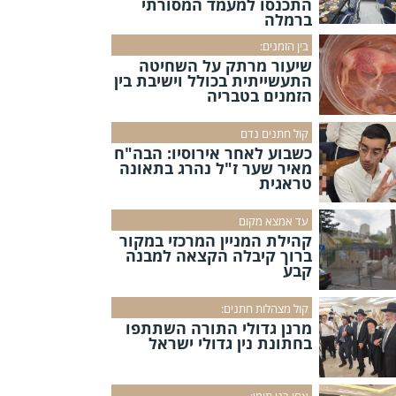
התכנסו למעמד המסורתי
ברמלה
בין הזמנים:
שיעור מרתק על השחיטה
התעשייתית בכולל וישיבת בין
הזמנים בטבריה
קול חתנים נדם
כשבוע לאחר אירוסיו: הבה"ח
מאיר שער ז"ל נהרג בתאונה
טראגית
עד אמצא מקום
קהילת המניין המרכזי במקור
ברוך קיבלה הקצאה למבנה
קבע
קול מצהלות חתנים:
מרנן גדולי התורה השתתפו
בחתונת נין גדולי ישראל
אחי בני תימן: