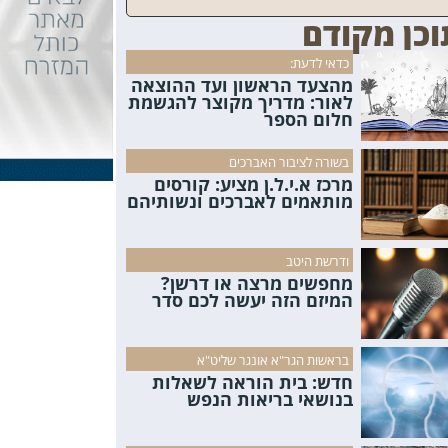
וכן מקודם
כדאי לדעת:
מהצעד הראשון ועד ההוצאה
לאור: מדריך מקוצר להגשמת
חלום הספר
בשורה לציבור האברכים
מרכז א.י.ל.ן מציע: קורסים
מותאמים לאברכים ונשותיהם
ודרשת היטב
מחפשים מרצה או דרשן?
המיזם הזה יעשה לכם סדר
בראשות הגר"א אונגר שליט"א
חדש: בית הוראה לשאלות
בנושאי בריאות הנפש