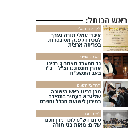
ראש הכותל:
לקראת זמן אלול
איגוד עמלי תורה נערך
למכירות ענק מסובסדות
בפריסה ארצית
מאורי האומה:
נר המערב האחרון: רבינו
אהרן מונסונגו זצ"ל | כ"ו
באב התשע"ח
לרגל בין הזמנים:
מרן רבינו ראש הישיבה
שליט"א העתיר בתפילה
במירון לישועת הכלל והפרט
לשמו ולזכרו:
סיום הש"ס לזכר מרן חכם
שלום: מאות בני תורה