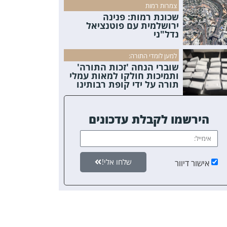
צמרות רמות
שכונת רמות: פנינה
ירושלמית עם פוטנציאל
נדל"ני
למען לומדי התורה:
שוברי הנחה 'זכות התורה'
ותמיכות חולקו למאות עמלי
תורה על ידי קופת רבותינו
הירשמו לקבלת עדכונים
שלחו אלי!
אישור דיוור