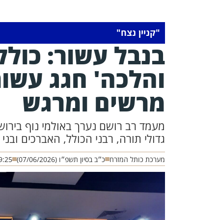
"קניין נצח"
בנבל עשור: כולל
והלכה' חגג עשו
מרשים ומרגש
מעמד רב רושם נערך באולמי נוף בירו
גדולי תורה, רבני הכולל, האברכים ובנ
מערכת כותל המזרח
כ״ב בסיון תשפ״ו (07/06/2026)
9:25