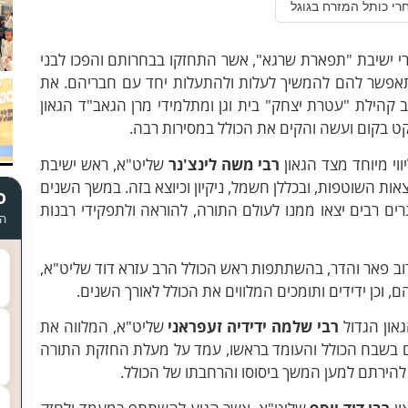
רי כותל המזרח בגוגל
רי ישיבת "תפארת שרגא", אשר התחזקו בבחרותם והפכו לבני
אפשר להם להמשיך לעלות ולהתעלות יחד עם חבריהם. את
 קהילת "עטרת יצחק" בית וגן ומתלמידי מרן הגאב"ד הגאון
ט בקום ועשה והקים את הכולל במסירות רבה.
וי מיוחד מצד הגאון
רבי משה לינצ'נר
שליט"א, ראש ישיבת
אות השוטפות, ובכללן חשמל, ניקיון וכיוצא בזה. במשך השנים
כ
וגרים רבים יצאו ממנו לעולם התורה, להוראה ולתפקידי רבנות
הד
וב פאר והדר, בהשתתפות ראש הכולל הרב עזרא דוד שליט"א,
, וכן ידידים ותומכים המלווים את הכולל לאורך השנים.
און הגדול
רבי שלמה ידידיה זעפראני
שליט"א, המלווה את
ים בשבח הכולל והעומד בראשו, עמד על מעלת החזקת התורה
להירתם למען המשך ביסוסו והרחבתו של הכולל.