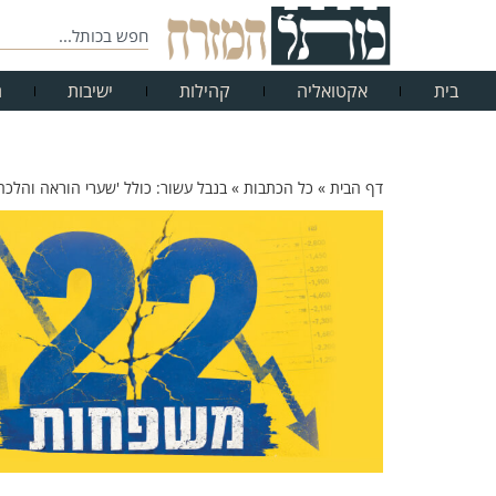
בית
אקטואליה
קהילות
ישיבות
ח
דף הבית
»
כל הכתבות
»
בנבל עשור: כולל 'שערי הוראה והלכ