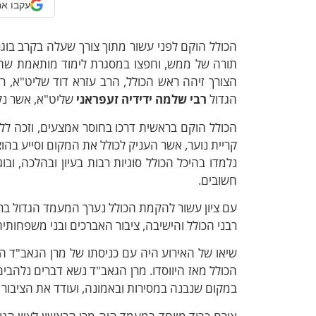
עקבו אח
הכולל הוקם לפני עשור מתוך צורך שעלה בקרב בוג
תורה של ממש, וחפצו במסגרת לימוד מותאמת שת
הצורך זיהה ראש הכולל, הרב עזרא דוד שליט"א, רב
הגדול
רבי שלמה ידידיה זעפראני
שליט"א, אשר נק
הכולל הוקם בראשית דרכו בחוסר אמצעים, וזכה לליו
קריית נוער, אשר העניק לכולל את המקום וסייע בהוצ
נלמדו בהיכל הכולל סוגיות רבות בעיון ובהלכה, וב
חשובים.
עם ציון עשור להקמת הכולל נערך המעמד הגדול בר
רבני הכולל והישיבה, ציבור האברכים ובני משפחותיהם
שיאו של האירוע היה עם כניסתו של מרן הגאב"ד הג
הכולל מאז היווסדו. מרן הגאב"ד נשא דברים נלהב
במקום שנבנה במסירות ובאמונה, ועודד את הציבור 