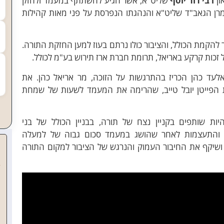
ון
רבי דוד יוסף
שליט"א, אשר הגיע להשתתף במעמד ולחזק
רן הגאב"ד שליט"א והנהגתו הנפרסת על פני מאות קהילות
קמת הכולל, והציבור כולו נרתם בעוז למען החזקת התורה.
 זכות קרקע באריאל, תרומת חברת ארז תירוש בע"מ לכולל.
עד כהן הכריז בהתרגשות על הזוכה, מר אריאל כהן. את
 הפייטן יובל טייב, שהרימה את המעמד לשעות של שמחת
ת שותפים בקניין נצח של תורה, בבניין הכולל של בני
וק והתעצמות לאחר שהושג במעמד סכום גבוה של למעלה
זיות ושיקף את החיבור העמוק והנרגש של הציבור למקום התורה