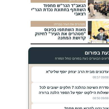
הגאב"ד הגר"ש מחפוד
השתתף בחתונת נכדת הגר"י
רצאבי
מטהרים את העיר טבריה:
מאות השתתפו בכינוס
"מטהרים את העיר" לחיזוק
קדושת המחנה
עת בפורום
יונים הבוערים כעת בפורום כותל המזרח
עדכונים מבית הרב יצחק יוסף שליט"א
09/08 08:57
סדרת השיטה כהלכה 7 חלקים ישובים לכל
שאלות הילקוט יוסף על הספר הלכה ברורה
09/08 08:50
איך נהגו לקרוא חטף פתח?