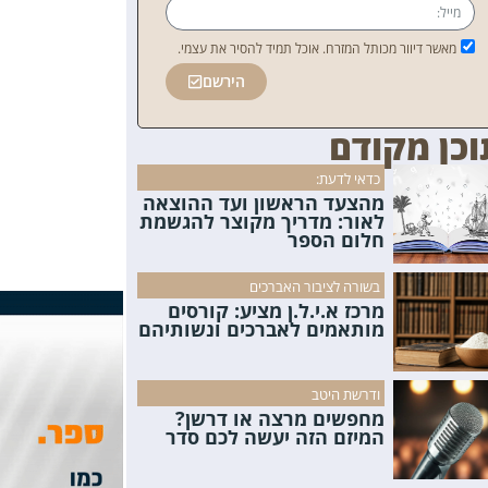
מאשר דיוור מכותל המזרח. אוכל תמיד להסיר את עצמי.
הירשם
וכן מקודם
כדאי לדעת:
מהצעד הראשון ועד ההוצאה
לאור: מדריך מקוצר להגשמת
חלום הספר
בשורה לציבור האברכים
מרכז א.י.ל.ן מציע: קורסים
מותאמים לאברכים ונשותיהם
ודרשת היטב
מחפשים מרצה או דרשן?
המיזם הזה יעשה לכם סדר