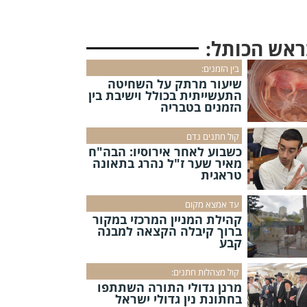
ראש הכותל:
בין הזמנים:
שיעור מרתק על השחיטה
התעשייתית בכולל וישיבת בין
הזמנים בטבריה
קול חתנים נדם
כשבוע לאחר אירוסיו: הבה"ח
מאיר שער ז"ל נהרג בתאונה
טראגית
עד אמצא מקום
קהילת המניין המרכזי במקור
ברוך קיבלה הקצאה למבנה
קבע
קול מצהלות חתנים:
מרנן גדולי התורה השתתפו
בחתונת נין גדולי ישראל