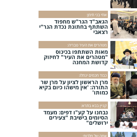
אחי בני תימן:
הגאב"ד הגר"ש מחפוד
השתתף בחתונת נכדת הגר"י
רצאבי
מטהרים את העיר טבריה:
מאות השתתפו בכינוס
"מטהרים את העיר" לחיזוק
קדושת המחנה
כבוד חכמים ינחלו:
מרן הראשון לציון על מרן שר
התורה: 'אין מישהו כיום בקיא
כמותו'
קניין בבא בתרא:
נבחנו על קע"ו דפים: מעמד
הסיומים בישיבת "צעירים
ירושלים"
אמה של מלכות: