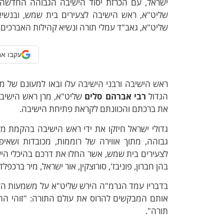
ישראל, עם הכרזת יסוד הישיבה הגבוהה החדשה
שליט"א, ראש הישיבה לצעירים בית שמש, ובנשיא
שליט"א, גאב"ד עמלי תורה ונשיא קהילות האברכים.
עקבו אח
ראש הישיבה ורבני הישיבה עלו ובאו למעונם של מרנ
הגדול
רבי אברהם סלים
שליט"א, מרן ראש הישיבה
את ברכתם והכוונתם לקראת פתיחת הישיבה.
גדולי ישראל חיזקו את ידי ראש הישיבה בהקמת מק
גבוהה, מתוך אווירה של רוממות, מכובדות ושאיפ
לצעירים בית שמש, אשר החלו את דרכם בהיכלי הישיב
בהן חברון, פוניבז', סורוצקין, אור ישראל, מיר ברכפלד 
בדבריו עמד הגרמ"ה הירש שליט"א על משמעות הקמת 
אותם המבקשים להרוס את עולם התורה: "זוהי הת
תורה".