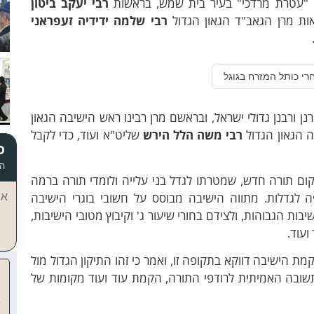
 "עטרת מרדכי" בעיר בית שמש, בראשות
רבי יעקב ביטון
ות מרן הגאב"ד הגאון הגדול
רבי שלמה ידידיה זעפראני
רי כותל המזרח בגוגל
ן ורבנן גדולי ישראל, ובראשם מרן רבינו ראש הישיבה הגאון
 הגאון הגדול
רבי משה הלל הירש
שליט"א ועוד, כדי לקבל
כ
הד
ום תורה חדש, שמטרתו לגדל בני עלייה ולומדי תורה ברמה
ה לגדלות. מתווה הישיבה מבוסס על חשובי בוגרי הישיבה
אי
ות הגבוהות, ולצידם בחורי שיעור ג' וקיבוץ מטובי הישיבות,
ועוד.
הישיבה דווקא בתקופה זו, ואמר כי זהו התיקון הגדול מול
שובה האמיתית לרודפי התורה, הקמת עוד ועוד מקומות של