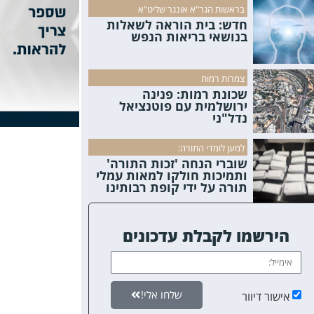
בראשות הגר"א אונגר שליט"א
חדש: בית הוראה לשאלות
בנושאי בריאות הנפש
צמרות רמות
שכונת רמות: פנינה
ירושלמית עם פוטנציאל
נדל"ני
למען לומדי התורה:
שוברי הנחה 'זכות התורה'
ותמיכות חולקו למאות עמלי
תורה על ידי קופת רבותינו
הירשמו לקבלת עדכונים
שלחו אלי!
אישור דיוור