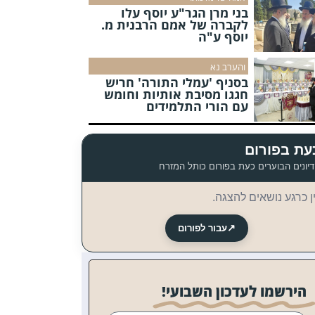
בני מרן הגר"ע יוסף עלו
לקברה של אמם הרבנית מ.
יוסף ע"ה
והערב נא
בסניף 'עמלי התורה' חריש
חגגו מסיבת אותיות וחומש
עם הורי התלמידים
עת בפורום
יונים הבוערים כעת בפורום כותל המזרח
ן כרגע נושאים להצגה.
↗
עבור לפורום
הירשמו לעדכון השבועי!