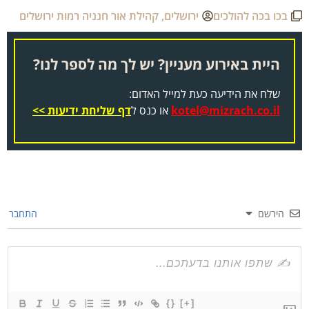
בכו בכה להולכים
ירושלים
,
קהילת אור חנניה רמות ירושלים
היית באירוע מעניין? יש לך מה לספר לנו?
שלח את הידיעה כעת למייל האדום:
kotel@mizrach.co.il
או כנס ל
דף שליחת ידיעות >>
הירשם
התחבר
{}
[+]