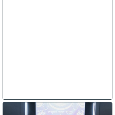
9
י
״
ז
ב
א
ב
ת
ש
פ
״
ו
(
3
1
/
0
7
/
2
0
2
6
)
י
ב