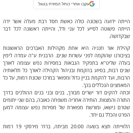
עקבו אחרי כותל המזרח בגוגל
תה ידועה בשכונה כולה כאשת חסד רבת מעלה אשר ידה
תה פשוטה לסייע לכל עני ודל, והייתה ראשונה לכל דבר
דושה.
לת אור חנניה היא אחת מקהילות האברכים הראשונות
בורנו שהוקמה לפני עשרות שנים. הרבנית ע"ה עמדה לימין
ה שליט"א בתפקיד הגבאות במסירות נפש עצומה לאורך
ם רבות, בסיוע בהקמת ובניהול הקהילה לאורך כל תלאותיה
ות, ועד להקמת בניין גדול ומפואר במרכז שכונת רמות, על כל
מצים הנכללים בכך.
ה להקים דור ישרים מבורך, בנים ובני בנים ההולכים בדרך
רה והמצוות. הותירה אחריה משפחה כאובה, בהם שני יתומים
ם נישאו, ומורשת מפוארת של מסירות נפש עצומה למען
ט והכלל גם יחד.
הלווייתה תצא בשעה 20:00 מביתה, ברח' מירסקי 19 רמות