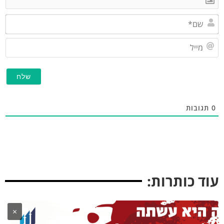
שם*
מייל
גובות
ד כותרות:
×