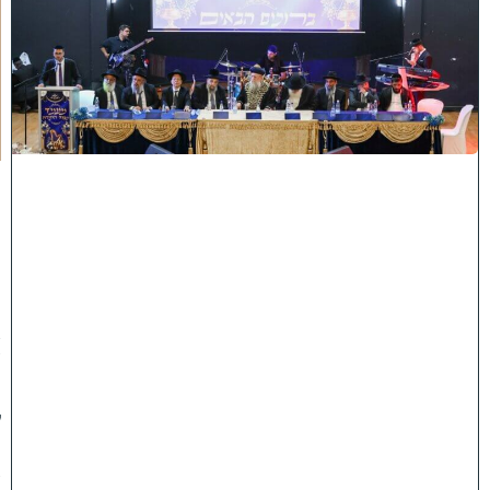
נ
ה
ו
ח
כ
מ
י
ה
:
מ
ר
ן
ה
ר
א
ש
"
ל
ה
ש