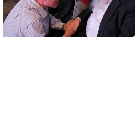
כ
י
ש
ם
ה
'
נ
ק
ר
א
ע
ל
י
ך
:
ב
מ
ה
ל
ך
פ
א