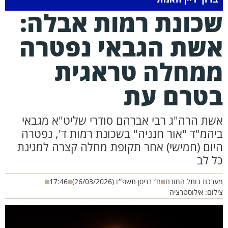
כונת רמות אבלה:
שת הגבאי נפטרה
מחלה טראגית
טרם עת
ת הרה"ג רבי אברהם סודרי שליט"א מגבאי
מ"ד "אור חנניה" בשכונת רמות ד', נפטרה
ום (חמישי) אחר תקופת מחלה קצרה למגינת
 לב
כת כותל המזרח
ח׳ בניסן תשפ״ו (26/03/2026)
17:46
ם: אילוסטרציה