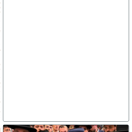
0
0
י
״
ז
ב
א
ב
ת
ש
פ
״
ו
(
3
1
/
0
7
/
2
0
2
6
)
ק