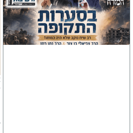
ס
'
ב
ס
ע
ר
ו
ת
ה
ת
ק
ו
פ
ה
'
צ
פ
ו
:
ר
ב
ש