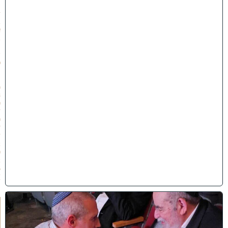
״
ז
ב
א
ב
ת
ש
פ
״
ו
(
3
0
/
0
7
/
2
0
2
6
)
ו
ר
א
ו