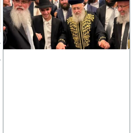
וֹ
ל
חָ
תָ
ן
:
ג
ד
ו
ל
י
ה
ת
ו
ר
ה
ה
ש