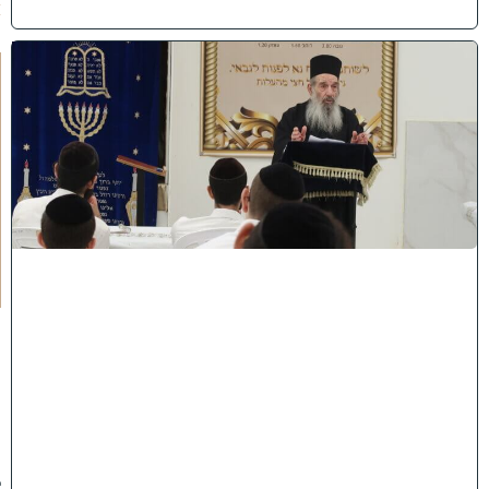
)
ח
י
ז
ו
ק
ו
ה
ת
ע
ו
ר
ר
ו
ת
ה
ג
ר
"
נ
ב