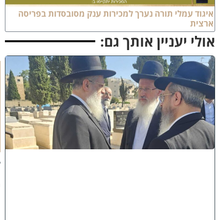
יגוד עמלי תורה נערך למכירות ענק מסובסדות בפריסה
רצית
ולי יעניין אותך גם:
א
מ
ה
ש
ל
מ
ל
כ
ו
ת
:
ב
נ
י
מ
ר