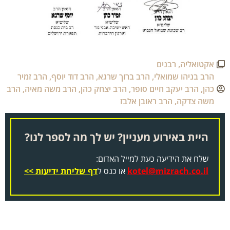
אקטואליה
,
רבנים
הרב בניהו שמואלי
,
הרב ברוך שרגא
,
הרב דוד יוסף
,
הרב זמיר
כהן
,
הרב יעקב חיים סופר
,
הרב יצחק כהן
,
הרב משה מאיה
,
הרב
משה צדקה
,
הרב ראובן אלבז
היית באירוע מעניין? יש לך מה לספר לנו?
שלח את הידיעה כעת למייל האדום:
kotel@mizrach.co.il
או כנס ל
דף שליחת ידיעות >>