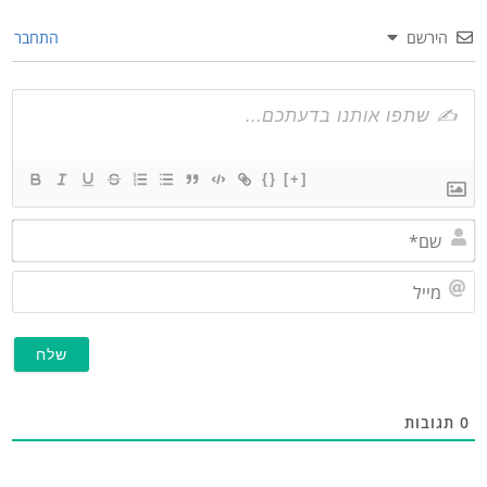
הירשם
התחבר
{}
[+]
שם*
מייל
תגובות