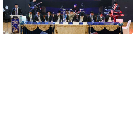
ו
ח
כ
מ
י
ה
:
מ
ר
ן
ה
ר
א
ש
"
ל
ה
ש
ת