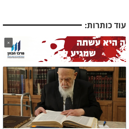
וד כותרות:
×