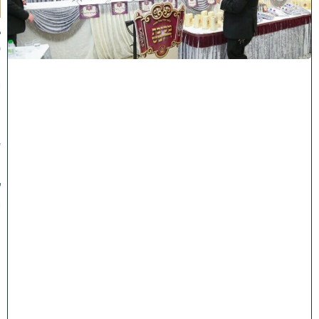
א
ב
ס
נ
י
ף
'
ע
מ
ל
י
ה
ת
ו
ר
ה