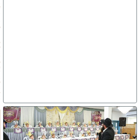
ב
א
ב
ת
ש
פ
״
ו
(
0
2
/
0
8
/
2
0
2
6
)
ו
ה
ע
ר
ב
נ