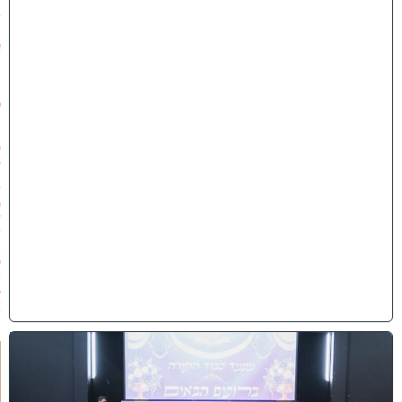
״
ז
ב
א
ב
ת
ש
פ
״
ו
(
3
1
/
0
7
/
2
0
2
6
)
י
ב
נ
ה