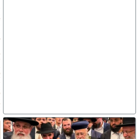
״
ז
ב
א
ב
ת
ש
פ
״
ו
(
3
1
/
0
7
/
2
0
2
6
)
ק
וֹ
ל