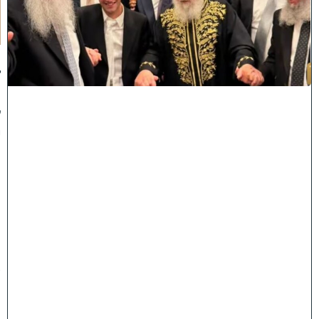
חָ
תָ
ן
:
ג
ד
ו
ל
י
ה
ת
ו
ר
ה
ה
ש
ת
ת