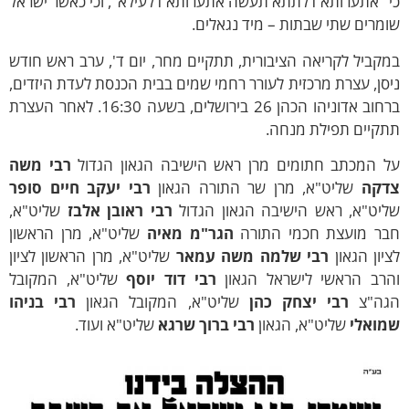
 "אתערותא דלתתא תעשה אתערותא דלעילא", וכי כאשר ישראל
מרים שתי שבתות – מיד נגאלים.
קביל לקריאה הציבורית, תתקיים מחר, יום ד', ערב ראש חודש
סן, עצרת מרכזית לעורר רחמי שמים בבית הכנסת לעדת היזדים,
ברחוב אדוניהו הכהן 26 בירושלים, בשעה 16:30. לאחר העצרת
תקיים תפילת מנחה.
ל המכתב חתומים מרן ראש הישיבה הגאון הגדול
רבי משה
דקה
שליט"א, מרן שר התורה הגאון
רבי יעקב חיים סופר
ליט"א, ראש הישיבה הגאון הגדול
רבי ראובן אלבז
שליט"א,
בר מועצת חכמי התורה
הגר"מ מאיה
שליט"א, מרן הראשון
יון הגאון
רבי שלמה משה עמאר
שליט"א, מרן הראשון לציון
הרב הראשי לישראל הגאון
רבי דוד יוסף
שליט"א, המקובל
גה"צ
רבי יצחק כהן
שליט"א, המקובל הגאון
רבי בניהו
מואלי
שליט"א, הגאון
רבי ברוך שרגא
שליט"א ועוד.