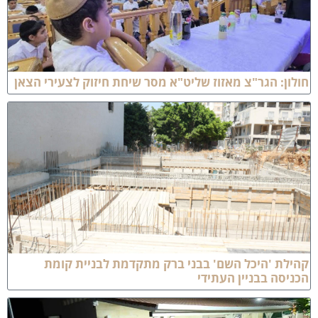
ולון: הגר"צ מאזוז שליט"א מסר שיחת חיזוק לצעירי הצאן
הילת 'היכל השם' בבני ברק מתקדמת לבניית קומת
כניסה בבניין העתידי