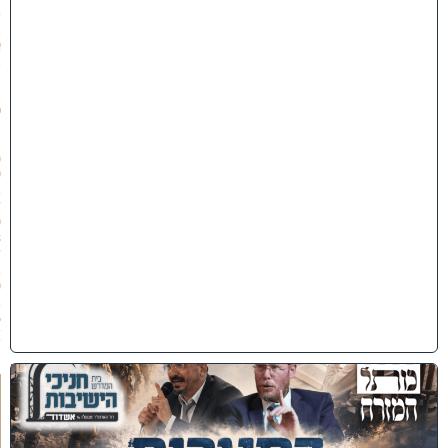
ט
ב
א
ב
ת
ש
פ
״
ו
(
0
2
/
0
8
/
2
0
2
6
)
כ
נ
ס
'