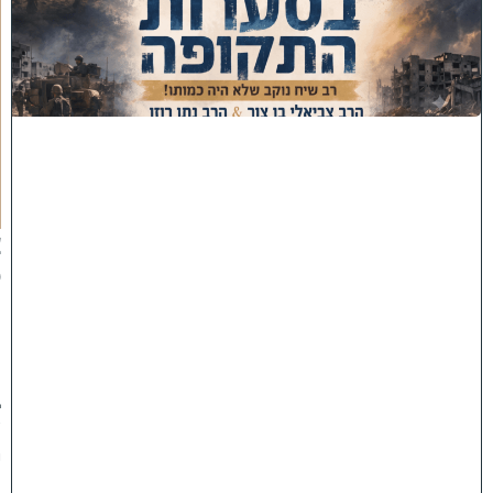
ב
ס
ע
ר
ו
ת
ה
ת
ק
ו
פ
ה
'
צ
פ
ו
:
ר
ב
ש
י
ח