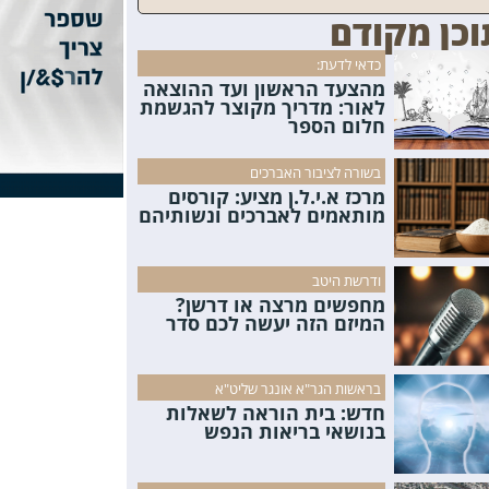
וכן מקודם
כדאי לדעת:
מהצעד הראשון ועד ההוצאה
לאור: מדריך מקוצר להגשמת
חלום הספר
בשורה לציבור האברכים
מרכז א.י.ל.ן מציע: קורסים
מותאמים לאברכים ונשותיהם
ודרשת היטב
מחפשים מרצה או דרשן?
המיזם הזה יעשה לכם סדר
בראשות הגר"א אונגר שליט"א
חדש: בית הוראה לשאלות
בנושאי בריאות הנפש