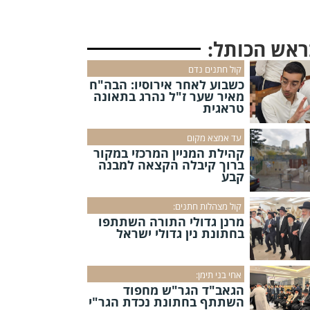
ראש הכותל:
קול חתנים נדם
כשבוע לאחר אירוסיו: הבה"ח
מאיר שער ז"ל נהרג בתאונה
טראגית
עד אמצא מקום
קהילת המניין המרכזי במקור
ברוך קיבלה הקצאה למבנה
קבע
קול מצהלות חתנים:
מרנן גדולי התורה השתתפו
בחתונת נין גדולי ישראל
אחי בני תימן:
הגאב"ד הגר"ש מחפוד
השתתף בחתונת נכדת הגר"י