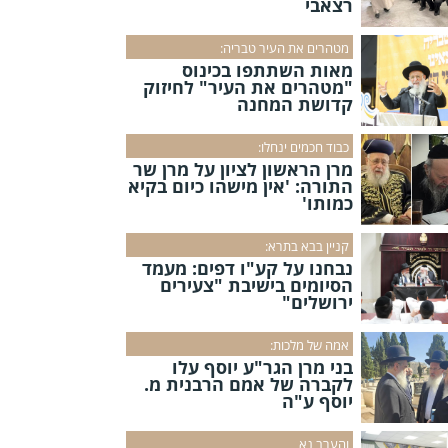
רצאבי
מטהרים את העיר טבריה:
מאות השתתפו בכינוס
"מטהרים את העיר" לחיזוק
קדושת המחנה
כבוד חכמים ינחלו:
מרן הראשון לציון על מרן שר
התורה: 'אין מישהו כיום בקיא
כמותו'
קניין בבא בתרא:
נבחנו על קע"ו דפים: מעמד
הסיומים בישיבת "צעירים
ירושלים"
אמה של מלכות:
בני מרן הגר"ע יוסף עלו
לקברה של אמם הרבנית מ.
יוסף ע"ה
והערב נא