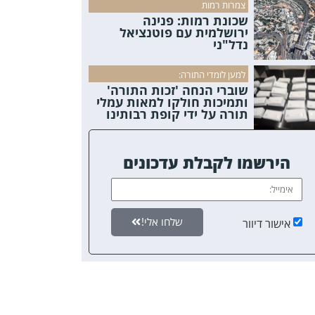
צמרות רמות
שכונת רמות: פנינה
ירושלמית עם פוטנציאל
נדל"ני
למען לומדי התורה:
שוברי הנחה 'זכות התורה'
ותמיכות חולקו למאות עמלי
תורה על ידי קופת רבותינו
הירשמו לקבלת עדכונים
שלחו אלי!
אישור דיוור