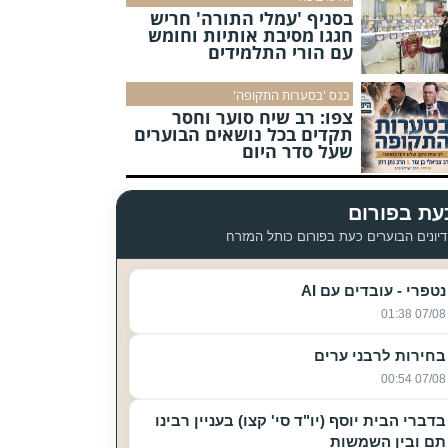
בסניף 'עמלי התורה' חריש
חגגו מסיבת אותיות וחומש
עם הורי התלמידים
כנס 'בסערות התקופה'
צפו: רב שיח סוער וחסר
תקדים בכל נושאים הבוערים
שעל סדר היום
עת בפורום
יונים הבוערים כעת בפורום כותל המזרח
נטפרי - עובדים עם AI
07/08 01:38
בחירות לרבני ערים
07/08 00:54
בדברי הבית יוסף (יו"ד סי' קצו) בעניין רבינו
תם ובין השמשות