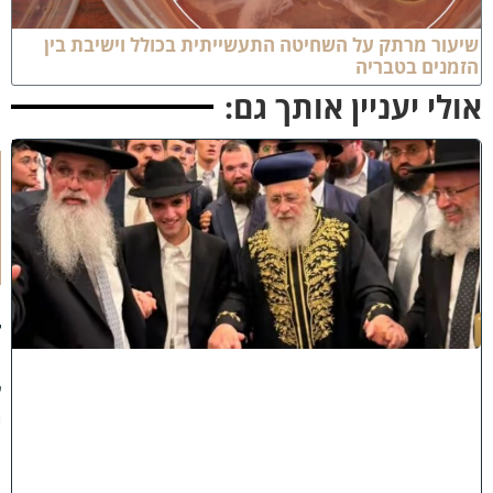
יעור מרתק על השחיטה התעשייתית בכולל וישיבת בין
זמנים בטבריה
ולי יעניין אותך גם:
ק
וֹ
ל
חָ
תָ
ן
:
ג
ד
ו
ל
י
ה
ת