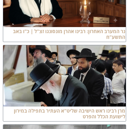
ר המערב האחרון: רבינו אהרן מונסונגו זצ"ל | כ"ו באב
תשע"ח
רן רבינו ראש הישיבה שליט"א העתיר בתפילה במירון
ישועת הכלל והפרט