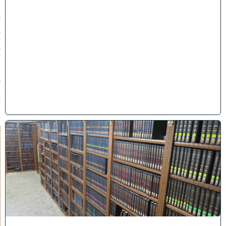
״
ו
(
2
9
/
0
7
/
2
0
2
6
)
ב
ב
ר
כ
ת
ר
א
ש
י
ה
י
ש