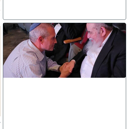
0
2
6
)
ו
ר
א
ו
כ
י
ש
ם
ה
'
נ
ק
ר
א
ע
ל
י
ך
:
ב
מ