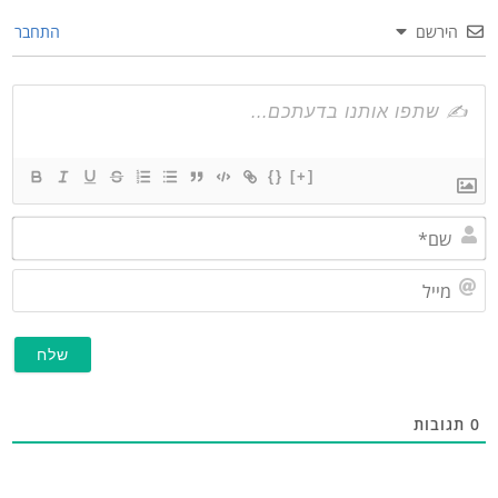
הירשם
התחבר
{}
[+]
שם*
מייל
תגובות