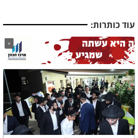
וד כותרות:
×