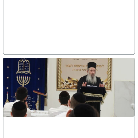
1
/
0
7
/
2
0
2
6
)
ח
י
ז
ו
ק
ו
ה
ת
ע
ו
ר
ר
ו
ת
ה