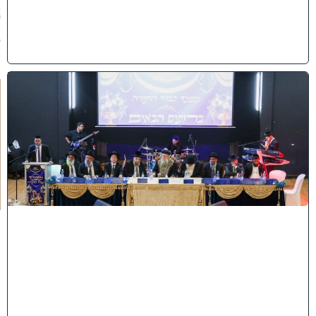
2
0
2
6
)
י
ב
נ
ה
ו
ח
כ
מ
י
ה
:
מ
ר
ן
ה
ר