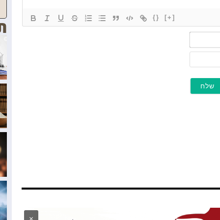
{}
[+]
ת
שם*
מייל
×