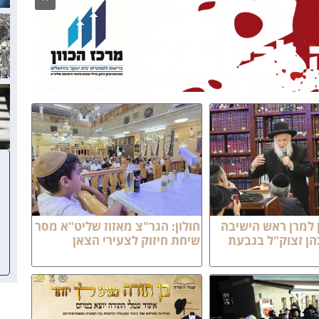
 למרן ראש הישיבה
חולון: הגר"צ מאזוז שליט"א מסר
הן זצוק"ל בגבעת
שיחת חיזוק לצעירי הצאן