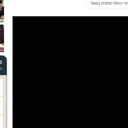
רי כותל המזרח בגוגל
כ
הד