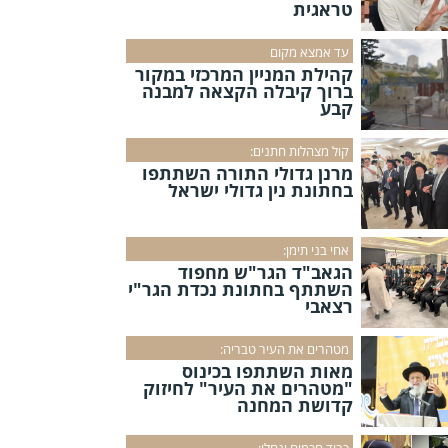
טראגית
עד אמצא מקום
קהילת המניין המרכזי במקור
ברוך קיבלה הקצאה למבנה
קבע
קול מצהלות חתנים:
מרנן גדולי התורה השתתפו
בחתונת נין גדולי ישראל
אחי בני תימן:
הגאב"ד הגר"ש מחפוד
השתתף בחתונת נכדת הגר"י
רצאבי
מטהרים את העיר טבריה:
מאות השתתפו בכינוס
"מטהרים את העיר" לחיזוק
קדושת המחנה
כבוד חכמים ינחלו: