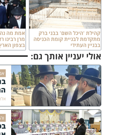
קהילת 'היכל השם' בבני ברק
אמת מה נהד
מתקדמת לבניית קומת הכניסה
מרן רבינו ר
בבניין העתידי
בצפון הארץ
אולי יעניין אותך גם:
אמ
בנ
הר
אלחנ
וה
בס
או