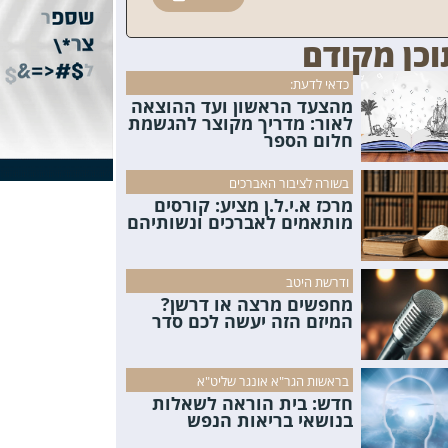
וכן מקודם
כדאי לדעת:
מהצעד הראשון ועד ההוצאה
לאור: מדריך מקוצר להגשמת
חלום הספר
בשורה לציבור האברכים
מרכז א.י.ל.ן מציע: קורסים
מותאמים לאברכים ונשותיהם
ודרשת היטב
מחפשים מרצה או דרשן?
המיזם הזה יעשה לכם סדר
בראשות הגר"א אונגר שליט"א
חדש: בית הוראה לשאלות
בנושאי בריאות הנפש