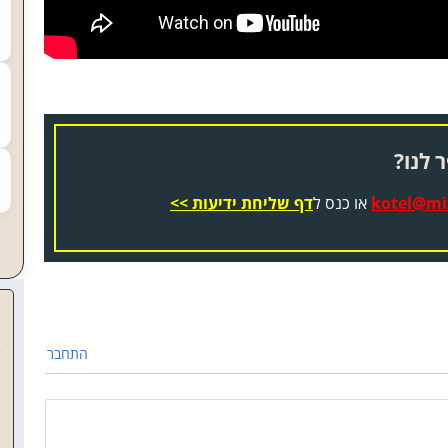
 לנו?
kotel@miz
או כנס ל
דף שליחת ידיעות >>
התחבר