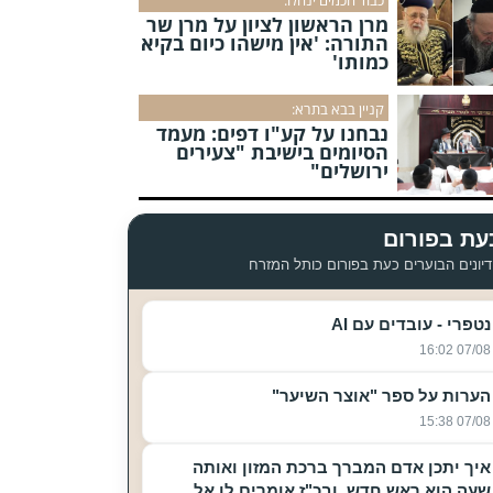
מרן הראשון לציון על מרן שר
התורה: 'אין מישהו כיום בקיא
כמותו'
קניין בבא בתרא:
נבחנו על קע"ו דפים: מעמד
הסיומים בישיבת "צעירים
ירושלים"
עת בפורום
יונים הבוערים כעת בפורום כותל המזרח
נטפרי - עובדים עם AI
07/08 16:02
הערות על ספר "אוצר השיער"
07/08 15:38
איך יתכן אדם המברך ברכת המזון ואותה
שעה הוא ראש חדש, ובכ"ז אומרים לו אל