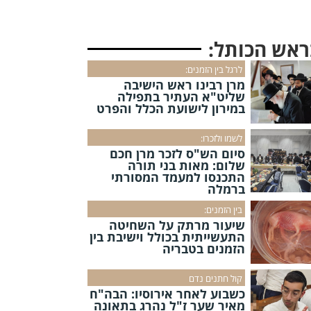
ראש הכותל:
לרגל בין הזמנים:
מרן רבינו ראש הישיבה
שליט"א העתיר בתפילה
במירון לישועת הכלל והפרט
לשמו ולזכרו:
סיום הש"ס לזכר מרן חכם
שלום: מאות בני תורה
התכנסו למעמד המסורתי
ברמלה
בין הזמנים:
שיעור מרתק על השחיטה
התעשייתית בכולל וישיבת בין
הזמנים בטבריה
קול חתנים נדם
כשבוע לאחר אירוסיו: הבה"ח
מאיר שער ז"ל נהרג בתאונה