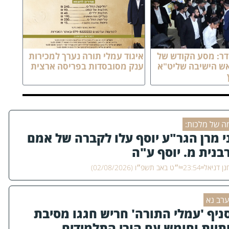
ר: מסע הקודש של
איגוד עמלי תורה נערך למכירות
אש הישיבה שליט"א
ענק מסובסדות בפריסה ארצית
ה של מלכות:
י מרן הגר"ע יוסף עלו לקברה של אמם
בנית מ. יוסף ע"ה
ן דניאל
23:54
י״ט באב תשפ״ו (02/08/2026)
ערב נא
ניף 'עמלי התורה' חריש חגגו מסיבת
תיות וחומש עם הורי התלמידים