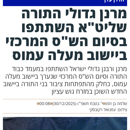
רנן גדולי התורה
ליט"א השתתפו
סיום הש"ס המרכזי
יישוב מעלה עמוס
רנן ורבנן גדולי ישראל השתתפו במעמד כבוד
תורה וסיום הש"ס המרכזי שנערך ביישוב מעלה
מוס, כחלק מהתפתחות ציבור בני התורה ביישוב
חדש השוכן במזרח גוש עציון
מה בן חמו
י׳ בטבת תשפ״ו (30/12/2025)
00:08
לום: עמנואל רקובסקי