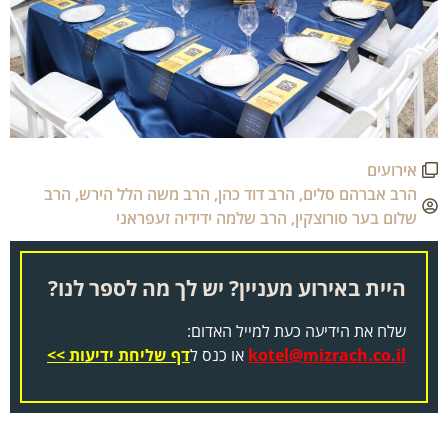
אירועים
הרב אברהם סלים
,
הרב דוד כהן
,
הרב משה הלל הירש
,
הרב
שלום בער סורוצקין
,
הרב שלמה ידידיה זעפראני
היית באירוע מעניין? יש לך מה לספר לנו?
שלח את הידיעה כעת למייל האדום:
kotel@mizrach.co.il
או כנס ל
דף שליחת ידיעות >>