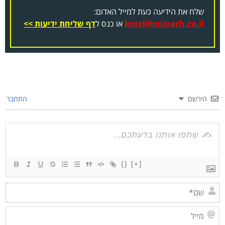
שלח את הידיעה כעת למייל האדום:
kotel@mizrach.co.il
או כנס ל
דף שליחת ידיעות >>
הירשם
התחבר
{}
[+]
שם*
מייל