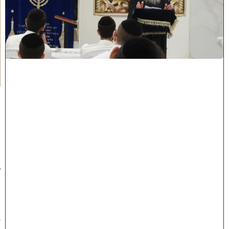
ק
ו
ה
ת
ע
ו
ר
ר
ו
ת
ה
ג
ר
"
נ
ב
ן
ש
מ
ע