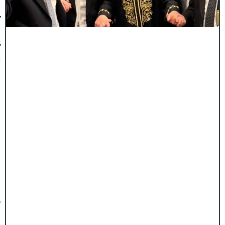
ג
ד
ו
ל
י
ה
ת
ו
ר
ה
ה
ש
ת
ת
פ
ו