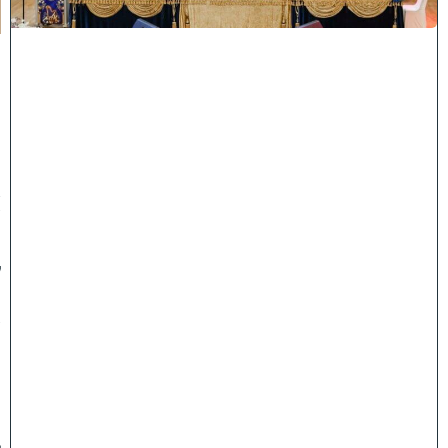
ה
:
מ
ר
ן
ה
ר
א
ש
"
ל
ה
ש
ת
ת
ף
ב