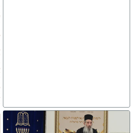
״
ז
ב
א
ב
ת
ש
פ
״
ו
(
3
1
/
0
7
/
2
0
2
6
)
ח
י
ז
ו