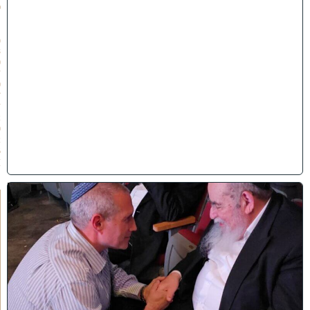
פ
״
ו
(
3
0
/
0
7
/
2
0
2
6
)
ו
ר
א
ו
כ
י
ש
ם
ה
'
נ