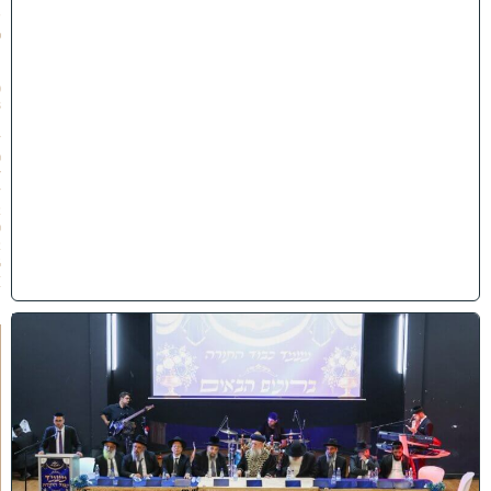
ש
פ
״
ו
(
3
1
/
0
7
/
2
0
2
6
)
י
ב
נ
ה
ו
ח
כ
מ
י