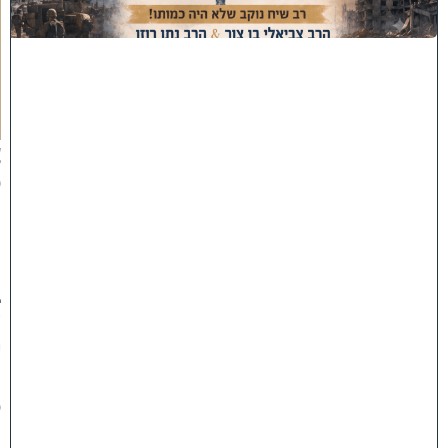
ת
ה
ת
ק
ו
פ
ה
'
צ
פ
ו
:
ר
ב
ש
י
ח
ס
ו