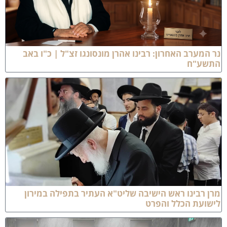
ר המערב האחרון: רבינו אהרן מונסונגו זצ"ל | כ"ו באב
תשע"ח
רן רבינו ראש הישיבה שליט"א העתיר בתפילה במירון
ישועת הכלל והפרט