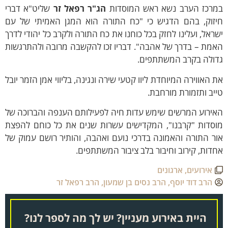
מרכז הערב נשא ראש המוסדות
הג"ר רפאל זר
שליט"א דברי
יזוק, בהם הדגיש כי "כח התורה הוא המגן האמיתי של עם
ראל, ועלינו לחזק בכל כוחנו את כח התורה ולקרב כל יהודי לדרך
מת – בדרך של אהבה". דבריו זכו להקשבה מרובה ולהתרגשות
דולה בקרב המשתתפים.
 האווירה המיוחדת ליוו קטעי שירה ונגינה, בליווי אמן הזמר
יובל
יב
ותזמורת מורחבת.
אירוע המרשים שימש עדות חיה לפעילותם הענפה והברוכה של
וסדות "קרבנו", המקדישים עשרות שנים את כל כוחם להפצת
ר התורה והאמונה בדרכי נועם ואהבה, והותיר רושם עמוק של
דות, קירוב וחיבור בלב ציבור המשתתפים.
אירועים
,
ארגונים
הרב דוד יוסף
,
הרב נסים בן שמעון
,
הרב רפאל זר
היית באירוע מעניין? יש לך מה לספר לנו?