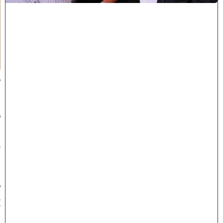
ק
ר
א
ע
ל
י
ך
:
ב
מ
ה
ל
ך
פ
א
נ
ל
צ
י