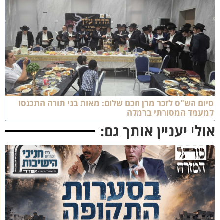
יום הש"ס לזכר מרן חכם שלום: מאות בני תורה התכנסו
מעמד המסורתי ברמלה
ולי יעניין אותך גם:
כ
נ
ס
'
ב
ס
ע
ר
ו