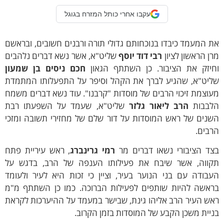
עקבו אחרי כותל המזרח בגוגל
 המעמד כיבדו בנוכחותם גדולי תורה ורבנים חשובים, ובראשם
ן הראשון לציון
רבי דוד יוסף
שליט"א, אשר נשא דברים נלהבים
חיזק את הציבור. כן השתתף הגאון
חכם ניסים בן שמעון
ליט"א, שהגיע לברך את הקהל וסיפר על התפעלותו המתמדת
וצמת זיכוי הרבים של מוסדות "קרבנו". עוד נשא דברים משמח
לבבות
הרב ליאור גלזר
שליט"א, שעמד על השפעתו רבת
שנים של ראש המוסדות על דור שלם של מחזירי תשובה ומזכי
בים.
צד הציבורי נשאו דברים מר
רמי גרינברג
, ראש עיריית פתח
קווה, אשר שיבח את פעילותו הענפה של הרב, בדגש על
בודה עם בני הנוער בעיר, וציין כי זכות היא לעיר ולעומד
ראשה להיות שותפים לפעילות הברוכה. כמו כן השתתף מ"מ
ש העיר הרב אליהו גינת, שבישר במעמד על ההיערכות לקראת
יית משכן הקבע של המוסדות בזמן הקרוב.