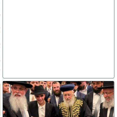
ב
ת
ש
פ
״
ו
(
3
1
/
0
7
/
2
0
2
6
)
ק
וֹ
ל
חָ
תָ
ן
: