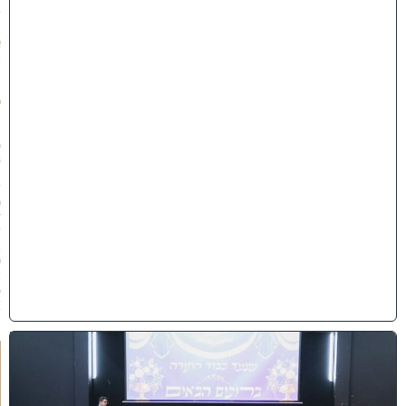
ז
ב
א
ב
ת
ש
פ
״
ו
(
3
1
/
0
7
/
2
0
2
6
)
י
ב
נ
ה