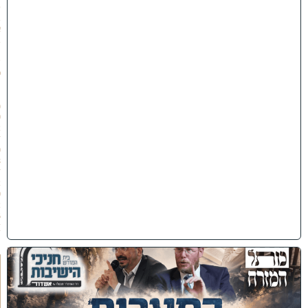
ט
ב
א
ב
ת
ש
פ
״
ו
(
0
2
/
0
8
/
2
0
2
6
)
כ
נ
ס
'
ב