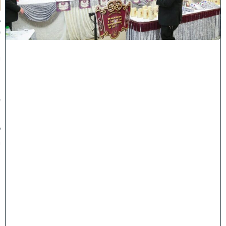
א
ב
ס
נ
י
ף
'
ע
מ
ל
י
ה
ת
ו
ר
ה