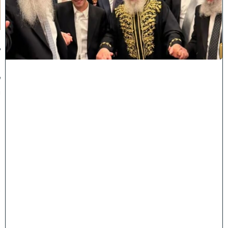
תָ
ן
:
ג
ד
ו
ל
י
ה
ת
ו
ר
ה
ה
ש
ת
ת