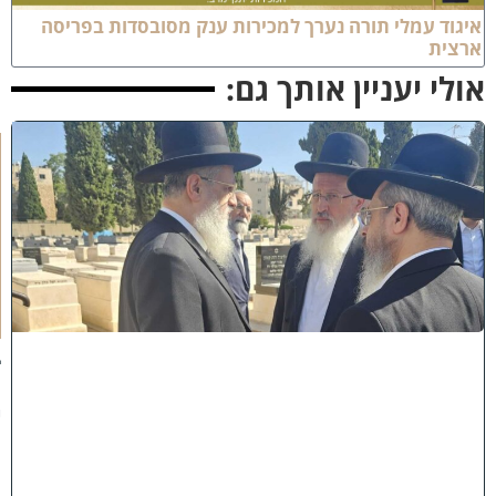
יגוד עמלי תורה נערך למכירות ענק מסובסדות בפריסה
רצית
ולי יעניין אותך גם:
א
מ
ה
ש
ל
מ
ל
כ
ו
ת
:
ב
נ
י
מ
ר