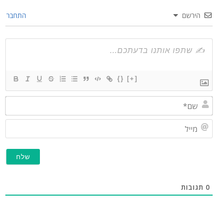
הירשם
התחבר
{}
[+]
שם*
מייל
תגובות