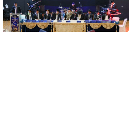
ו
ח
כ
מ
י
ה
:
מ
ר
ן
ה
ר
א
ש
"
ל
ה
ש
ת