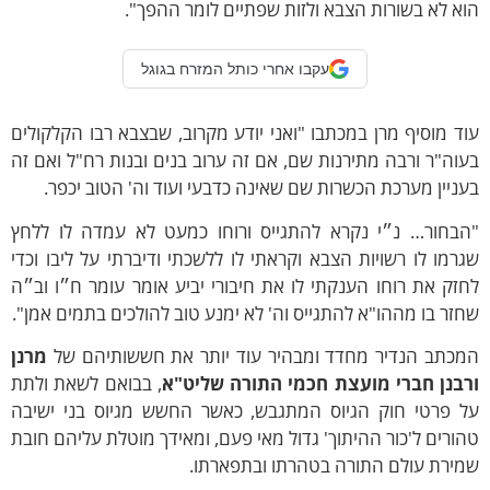
א לא בשורות הצבא ולזות שפתיים לומר ההפך".
עקבו אחרי כותל המזרח בגוגל
ד מוסיף מרן במכתבו "ואני יודע מקרוב, שבצבא רבו הקלקולים
וה"ר ורבה מתירנות שם, אם זה ערוב בנים ובנות רח"ל ואם זה
ניין מערכת הכשרות שם שאינה כדבעי ועוד וה' הטוב יכפר.
הבחור… נ״י נקרא להתגייס ורוחו כמעט לא עמדה לו ללחץ
רמו לו רשויות הצבא וקראתי לו ללשכתי ודיברתי על ליבו וכדי
זק את רוחו הענקתי לו את חיבורי יביע אומר עומר ח״ו וב״ה
זר בו מההו"א להתגייס וה' לא ימנע טוב להולכים בתמים אמן".
מכתב הנדיר מחדד ומבהיר עוד יותר את חששותיהם של
מרנן
רבנן חברי מועצת חכמי התורה שליט"א
, בבואם לשאת ולתת
ל פרטי חוק הגיוס המתגבש, כאשר החשש מגיוס בני ישיבה
ורים ל'כור ההיתוך' גדול מאי פעם, ומאידך מוטלת עליהם חובת
מירת עולם התורה בטהרתו ובתפארתו.