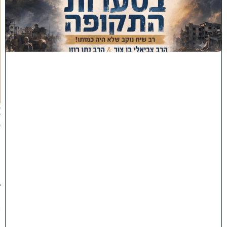
ס
ע
ר
ו
ת
ה
ת
ק
ו
פ
ה
'
צ
פ
ו
:
ר
ב
ש
י
ח