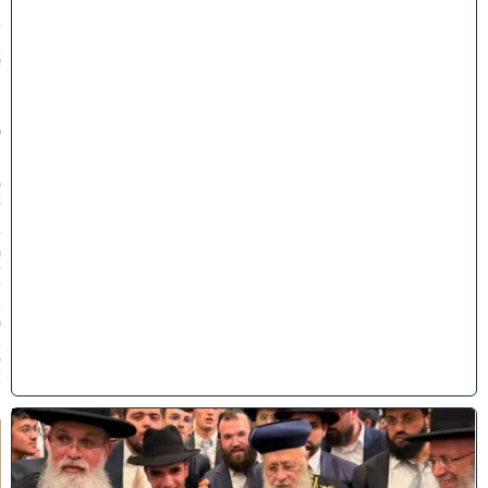
״
ז
ב
א
ב
ת
ש
פ
״
ו
(
3
1
/
0
7
/
2
0
2
6
)
ק
וֹ
ל
חָ