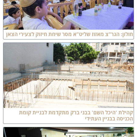
ולון: הגר"צ מאזוז שליט"א מסר שיחת חיזוק לצעירי הצאן
הילת 'היכל השם' בבני ברק מתקדמת לבניית קומת
כניסה בבניין העתידי