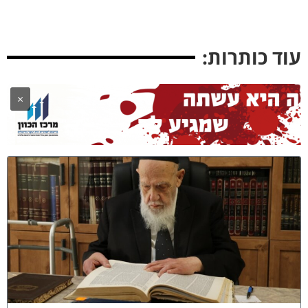
וד כותרות:
×