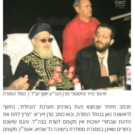
תיעוד נדיר והיסטורי מרן הגר"ע יוסף זצ"ל | כותל המזרח
כתב מיוחד שנמצא כעת בארכיון מערכת 'הגחלת', נחשף
אשונה כאן בכותל המזרח, ובוא כותב מרן זיע"א: "צריך לתת את
דעת שבחורי ישיבות אין מקומם לשרת בצה״ל. והגם שישנם
ורים שאינן במסגרת מסודרת בישיבה כל שהיא, אעפ״כ מקומם