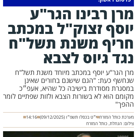
רן רבינו הגר"ע
וסף זצוק"ל במכתב
ריף משנת תשל"ח
גד גיוס לצבא
רן הגר"ע יוסף במכתב מיוחד משנת תשל"ח
נחשף כעת: "הגם שישנם בחורים שאינן
מסגרת מסודרת בישיבה כל שהיא, אעפ״כ
קומם הוא לא בשורות הצבא ולזות שפתיים לומר
הפך"
רכת כותל המזרח
י״ט בכסלו תשפ״ו (09/12/2025)
14:16
לום: הגחלת, כותל המזרח