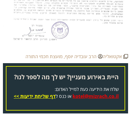
אקטואליה
הרב עובדיה יוסף
,
מועצת חכמי התורה
היית באירוע מעניין? יש לך מה לספר לנו?
שלח את הידיעה כעת למייל האדום:
kotel@mizrach.co.il
או כנס ל
דף שליחת ידיעות >>