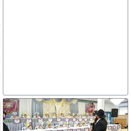
ב
א
ב
ת
ש
פ
״
ו
(
0
2
/
0
8
/
2
0
2
6
)
ו
ה
ע
ר
ב
נ