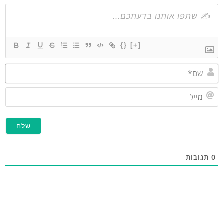
{}
[+]
שם*
מייל
תגובות