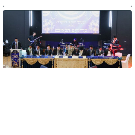
)
י
ב
נ
ה
ו
ח
כ
מ
י
ה
:
מ
ר
ן
ה
ר
א
ש
"