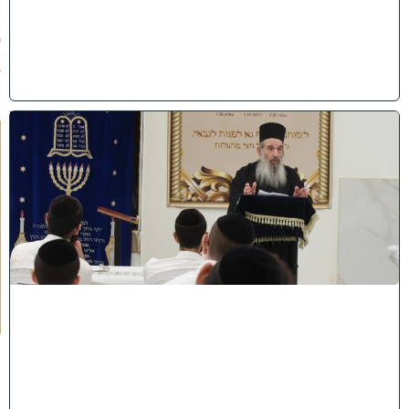
/
2
0
2
6
)
ח
י
ז
ו
ק
ו
ה
ת
ע
ו
ר
ר
ו
ת
ה
ג
ר