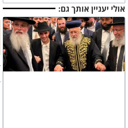
ולי יעניין אותך גם:
ק
וֹ
ל
חָ
תָ
ן
:
ג
ד
ו
ל
י
ה
ת
ו
ר