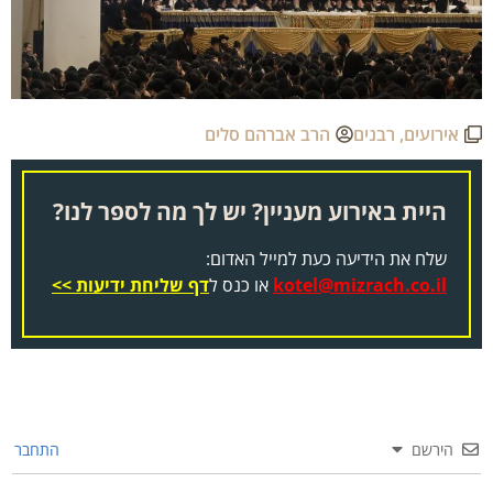
אירועים
,
רבנים
הרב אברהם סלים
היית באירוע מעניין? יש לך מה לספר לנו?
שלח את הידיעה כעת למייל האדום:
kotel@mizrach.co.il
או כנס ל
דף שליחת ידיעות >>
הירשם
התחבר