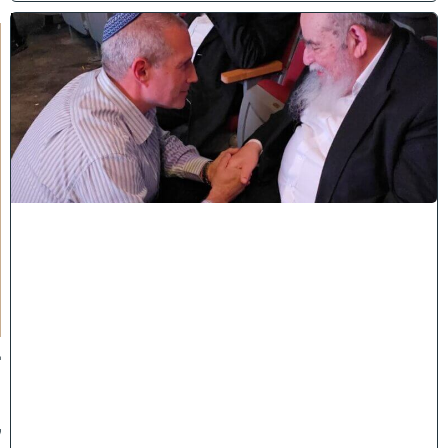
ו
ר
א
ו
כ
י
ש
ם
ה
'
נ
ק
ר
א
ע
ל
י
ך
:
ב
מ
ה
ל