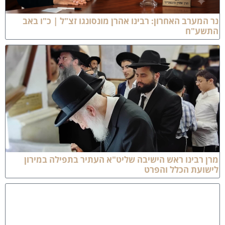
ר המערב האחרון: רבינו אהרן מונסונגו זצ"ל | כ"ו באב
תשע"ח
רן רבינו ראש הישיבה שליט"א העתיר בתפילה במירון
ישועת הכלל והפרט